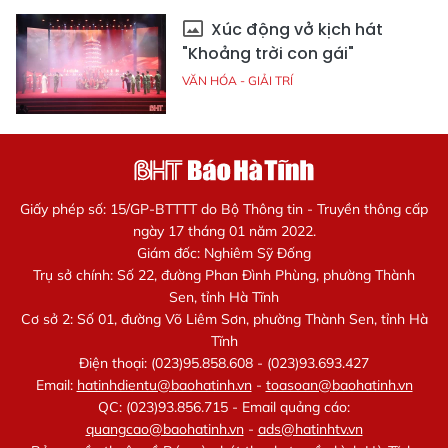
Xúc động vở kịch hát
"Khoảng trời con gái"
VĂN HÓA - GIẢI TRÍ
Giấy phép số: 15/GP-BTTTT do Bộ Thông tin - Truyền thông cấp
ngày 17 tháng 01 năm 2022.
Giám đốc: Nghiêm Sỹ Đống
Trụ sở chính: Số 22, đường Phan Đình Phùng, phường Thành
Sen, tỉnh Hà Tĩnh
Cơ sở 2: Số 01, đường Võ Liêm Sơn, phường Thành Sen, tỉnh Hà
Tĩnh
Điện thoại: (023)95.858.608 - (023)93.693.427
Email:
hatinhdientu@baohatinh.vn
-
toasoan@baohatinh.vn
QC: (023)93.856.715 - Email quảng cáo:
quangcao@baohatinh.vn
-
ads@hatinhtv.vn