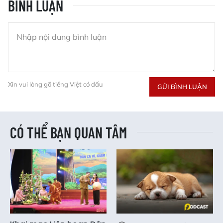
BÌNH LUẬN
Xin vui lòng gõ tiếng Việt có dấu
GỬI BÌNH LUẬN
CÓ THỂ BẠN QUAN TÂM