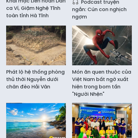
Khai mạc Liên hoan Dân
Podcast truyện
ca Ví, Giặm Nghệ Tĩnh
ngắn: Cún con nghịch
toàn tỉnh Hà Tĩnh
ngợm
Phát lộ hệ thống phòng
Món ăn quen thuộc của
thủ thời Nguyễn dưới
Việt Nam bất ngờ xuất
chân đèo Hải Vân
hiện trong bom tấn
"Người Nhện"