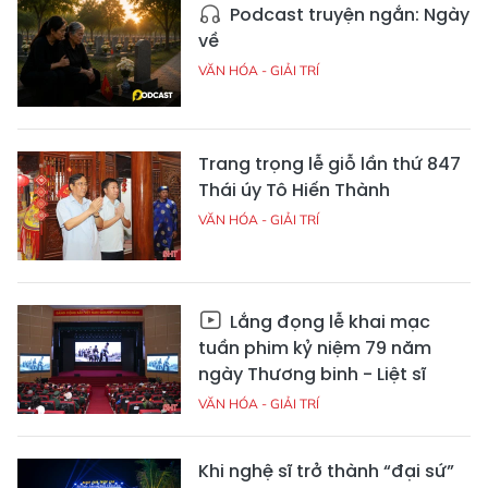
Podcast truyện ngắn: Ngày
về
VĂN HÓA - GIẢI TRÍ
Trang trọng lễ giỗ lần thứ 847
Thái úy Tô Hiến Thành
VĂN HÓA - GIẢI TRÍ
Lắng đọng lễ khai mạc
tuần phim kỷ niệm 79 năm
ngày Thương binh - Liệt sĩ
VĂN HÓA - GIẢI TRÍ
Khi nghệ sĩ trở thành “đại sứ”