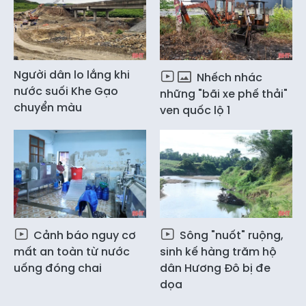
Người dân lo lắng khi
Nhếch nhác
nước suối Khe Gạo
những "bãi xe phế thải"
chuyển màu
ven quốc lộ 1
Cảnh báo nguy cơ
Sông "nuốt" ruộng,
mất an toàn từ nước
sinh kế hàng trăm hộ
uống đóng chai
dân Hương Đô bị đe
dọa