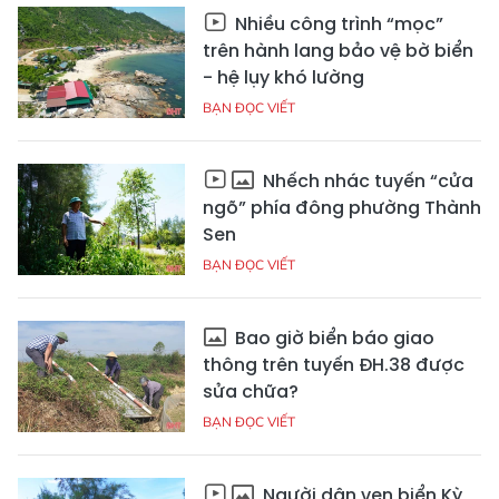
Nhiều công trình “mọc”
trên hành lang bảo vệ bờ biển
- hệ lụy khó lường
BẠN ĐỌC VIẾT
Nhếch nhác tuyến “cửa
ngõ” phía đông phường Thành
Sen
BẠN ĐỌC VIẾT
Bao giờ biển báo giao
thông trên tuyến ĐH.38 được
sửa chữa?
BẠN ĐỌC VIẾT
Người dân ven biển Kỳ