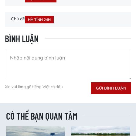
Chủ đề
HÀ TĨNH 24H
BÌNH LUẬN
Xin vui lòng gõ tiếng Việt có dấu
GỬI BÌNH LUẬN
CÓ THỂ BẠN QUAN TÂM