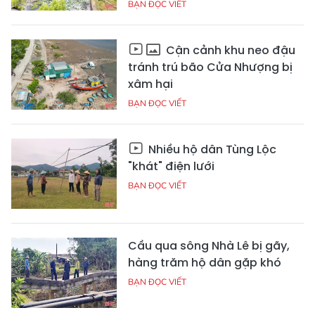
BẠN ĐỌC VIẾT
Cận cảnh khu neo đậu
tránh trú bão Cửa Nhượng bị
xâm hại
BẠN ĐỌC VIẾT
Nhiều hộ dân Tùng Lộc
"khát" điện lưới
BẠN ĐỌC VIẾT
Cầu qua sông Nhà Lê bị gãy,
hàng trăm hộ dân gặp khó
BẠN ĐỌC VIẾT