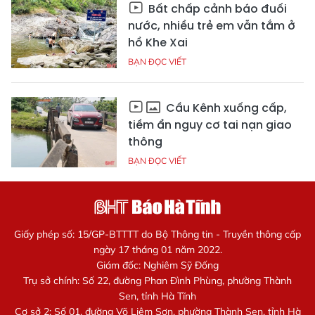
Bất chấp cảnh báo đuối
nước, nhiều trẻ em vẫn tắm ở
hồ Khe Xai
BẠN ĐỌC VIẾT
Cầu Kênh xuống cấp,
tiềm ẩn nguy cơ tai nạn giao
thông
BẠN ĐỌC VIẾT
Giấy phép số: 15/GP-BTTTT do Bộ Thông tin - Truyền thông cấp
ngày 17 tháng 01 năm 2022.
Giám đốc: Nghiêm Sỹ Đống
Trụ sở chính: Số 22, đường Phan Đình Phùng, phường Thành
Sen, tỉnh Hà Tĩnh
Cơ sở 2: Số 01, đường Võ Liêm Sơn, phường Thành Sen, tỉnh Hà