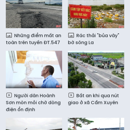
Những điểm mất an
Rác thải "bủa vây"
toàn trên tuyến ĐT.547
bờ sông La
Người dân Hoành
Bất an khi qua nút
Sơn mòn mỏi chờ dòng
giao ở xã Cẩm Xuyên
điện ổn định