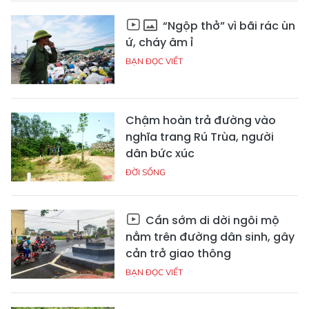
“Ngộp thở” vì bãi rác ùn
ứ, cháy âm ỉ
BẠN ĐỌC VIẾT
Chậm hoàn trả đường vào
nghĩa trang Rú Trùa, người
dân bức xúc
ĐỜI SỐNG
Cần sớm di dời ngôi mộ
nằm trên đường dân sinh, gây
cản trở giao thông
BẠN ĐỌC VIẾT