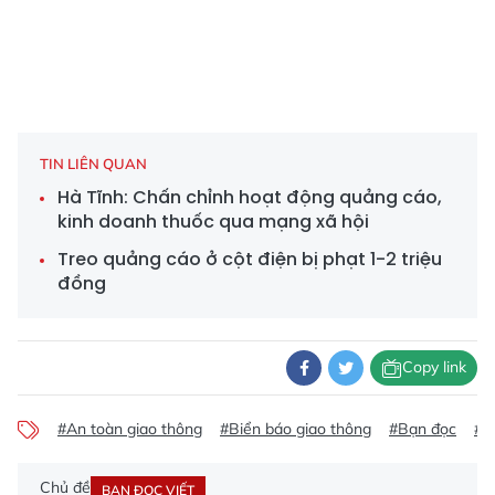
TIN LIÊN QUAN
Hà Tĩnh: Chấn chỉnh hoạt động quảng cáo,
kinh doanh thuốc qua mạng xã hội
Treo quảng cáo ở cột điện bị phạt 1-2 triệu
đồng
Copy link
#An toàn giao thông
#Biển báo giao thông
#Bạn đọc
#A
Chủ đề
BẠN ĐỌC VIẾT