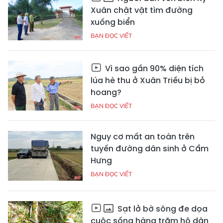
Xuân chật vật tìm đường
xuống biển
BẠN ĐỌC VIẾT
Vì sao gần 90% diện tích
lúa hè thu ở Xuân Triều bị bỏ
hoang?
BẠN ĐỌC VIẾT
Nguy cơ mất an toàn trên
tuyến đường dân sinh ở Cẩm
Hưng
BẠN ĐỌC VIẾT
Sạt lở bờ sông đe dọa
cuộc sống hàng trăm hộ dân