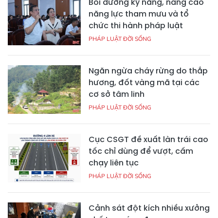
Bồi dưỡng kỹ năng, nâng cao
năng lực tham mưu và tổ
chức thi hành pháp luật
PHÁP LUẬT ĐỜI SỐNG
Ngăn ngừa cháy rừng do thắp
hương, đốt vàng mã tại các
cơ sở tâm linh
PHÁP LUẬT ĐỜI SỐNG
Cục CSGT đề xuất làn trái cao
tốc chỉ dùng để vượt, cấm
chạy liên tục
PHÁP LUẬT ĐỜI SỐNG
Cảnh sát đột kích nhiều xưởng