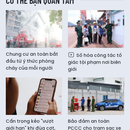
CÓ THỂ BẠN QUAN TÂM
Chung cư an toàn bắt
Số hóa công tác tố
đầu từ ý thức phòng
giác tội phạm nơi biên
cháy của mỗi người
giới
Cẩn trọng kẻo "vượt
Bảo đảm an toàn
giới hạn" khi đùa cợt,
PCCC cho trạm sạc xe