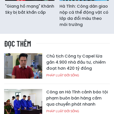
"Giang hồ mạng" Khánh
Hà Tĩnh: Công dân giao
Sky bị bắt khẩn cấp
nộp cá thể động vật có
lớp da đổi màu theo
môi trường
ĐỌC THÊM
Chủ tịch Công ty Capel lừa
gần 4.900 nhà đầu tư, chiếm
đoạt hơn 420 tỷ đồng
PHÁP LUẬT ĐỜI SỐNG
Công an Hà Tĩnh cảnh báo tội
phạm buôn bán hàng cấm
qua chuyển phát nhanh
PHÁP LUẬT ĐỜI SỐNG