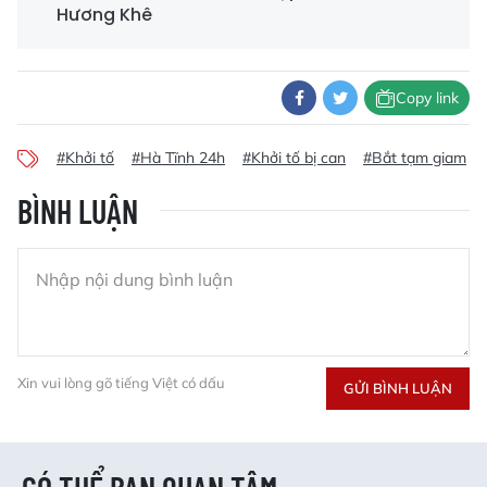
Hương Khê
Copy link
#Khởi tố
#Hà Tĩnh 24h
#Khởi tố bị can
#Bắt tạm giam
BÌNH LUẬN
Xin vui lòng gõ tiếng Việt có dấu
GỬI BÌNH LUẬN