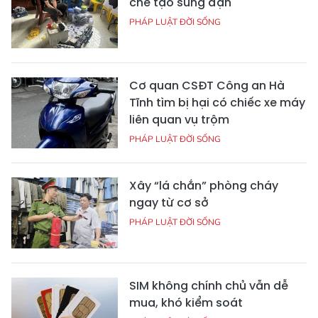
chế tạo súng đạn
PHÁP LUẬT ĐỜI SỐNG
Cơ quan CSĐT Công an Hà
Tĩnh tìm bị hại có chiếc xe máy
liên quan vụ trộm
PHÁP LUẬT ĐỜI SỐNG
Xây “lá chắn” phòng cháy
ngay từ cơ sở
PHÁP LUẬT ĐỜI SỐNG
SIM không chính chủ vẫn dễ
mua, khó kiểm soát