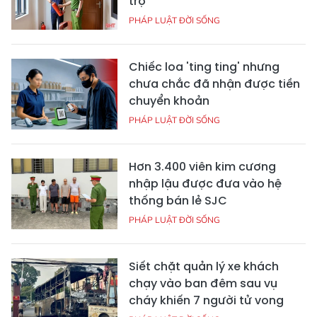
trọ
PHÁP LUẬT ĐỜI SỐNG
Chiếc loa 'ting ting' nhưng
chưa chắc đã nhận được tiền
chuyển khoản
PHÁP LUẬT ĐỜI SỐNG
Hơn 3.400 viên kim cương
nhập lậu được đưa vào hệ
thống bán lẻ SJC
PHÁP LUẬT ĐỜI SỐNG
Siết chặt quản lý xe khách
chạy vào ban đêm sau vụ
cháy khiến 7 người tử vong