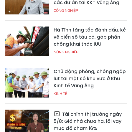
các dự án tại KKT Vũng Áng
CÔNG NGHIỆP
Hà Tĩnh tăng tốc đánh dấu, kẻ
vẽ biển số tàu cá, góp phần
chống khai thác IUU
NÔNG NGHIỆP
Chủ động phòng, chống ngập
lụt tại một số khu vực ở Khu
Kinh tế Vũng Áng
KINH TẾ
Tài chính thị trường ngày
5/8: Giá nhà chưa hạ, lãi vay
mua đã chạm 16%