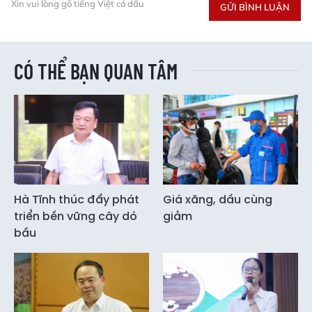
Xin vui lòng gõ tiếng Việt có dấu
GỬI BÌNH LUẬN
CÓ THỂ BẠN QUAN TÂM
Hà Tĩnh thúc đẩy phát
Giá xăng, dầu cùng
triển bền vững cây dó
giảm
bầu