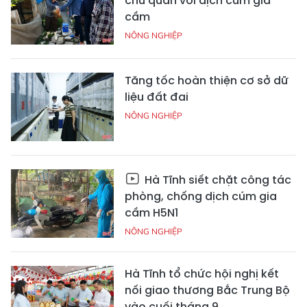
chủ quan với dịch cúm gia
cầm
NÔNG NGHIỆP
Tăng tốc hoàn thiện cơ sở dữ
liệu đất đai
NÔNG NGHIỆP
Hà Tĩnh siết chặt công tác
phòng, chống dịch cúm gia
cầm H5N1
NÔNG NGHIỆP
Hà Tĩnh tổ chức hội nghị kết
nối giao thương Bắc Trung Bộ
vào cuối tháng 9