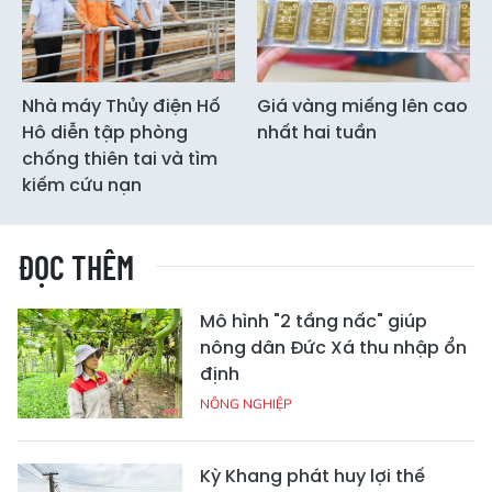
Nhà máy Thủy điện Hố
Giá vàng miếng lên cao
Hô diễn tập phòng
nhất hai tuần
chống thiên tai và tìm
kiếm cứu nạn
ĐỌC THÊM
Mô hình "2 tầng nấc" giúp
nông dân Đức Xá thu nhập ổn
định
NÔNG NGHIỆP
Kỳ Khang phát huy lợi thế