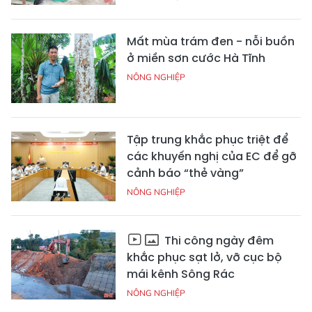
Mất mùa trám đen - nỗi buồn
ở miền sơn cước Hà Tĩnh
NÔNG NGHIỆP
Tập trung khắc phục triệt để
các khuyến nghị của EC để gỡ
cảnh báo “thẻ vàng”
NÔNG NGHIỆP
Thi công ngày đêm
khắc phục sạt lở, vỡ cục bộ
mái kênh Sông Rác
NÔNG NGHIỆP