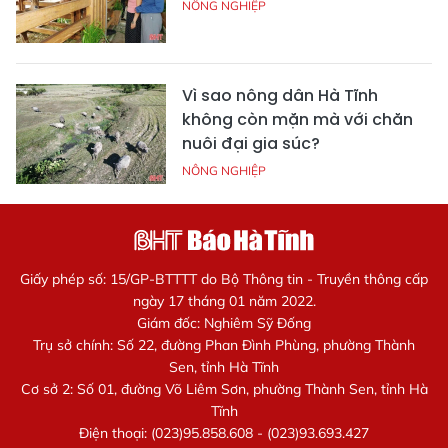
NÔNG NGHIỆP
Vì sao nông dân Hà Tĩnh
không còn mặn mà với chăn
nuôi đại gia súc?
NÔNG NGHIỆP
Giấy phép số: 15/GP-BTTTT do Bộ Thông tin - Truyền thông cấp
ngày 17 tháng 01 năm 2022.
Giám đốc: Nghiêm Sỹ Đống
Trụ sở chính: Số 22, đường Phan Đình Phùng, phường Thành
Sen, tỉnh Hà Tĩnh
Cơ sở 2: Số 01, đường Võ Liêm Sơn, phường Thành Sen, tỉnh Hà
Tĩnh
Điện thoại: (023)95.858.608 - (023)93.693.427