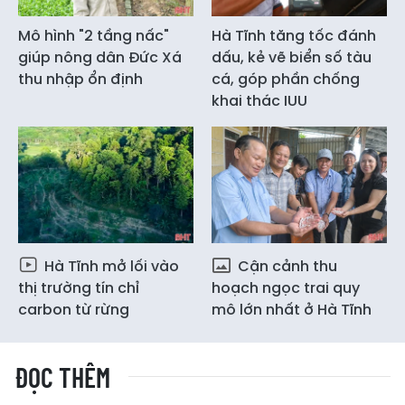
Mô hình "2 tầng nấc"
Hà Tĩnh tăng tốc đánh
giúp nông dân Đức Xá
dấu, kẻ vẽ biển số tàu
thu nhập ổn định
cá, góp phần chống
khai thác IUU
Hà Tĩnh mở lối vào
Cận cảnh thu
thị trường tín chỉ
hoạch ngọc trai quy
carbon từ rừng
mô lớn nhất ở Hà Tĩnh
ĐỌC THÊM