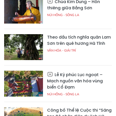
Chùa Kim Dung – Hồn
thiêng giữa Bằng Sơn
NÚI HỒNG - SÔNG LA
Theo dấu tích nghĩa quân Lam
Sơn trên quê hương Hà Tĩnh
VĂN HÓA - GIẢI TRÍ
Lễ Kỳ phúc Lục ngoạt –
Mạch nguồn văn hóa vùng
biển Cổ Đạm
NÚI HỒNG - SÔNG LA
Công bố Thể lệ Cuộc thi “Sáng