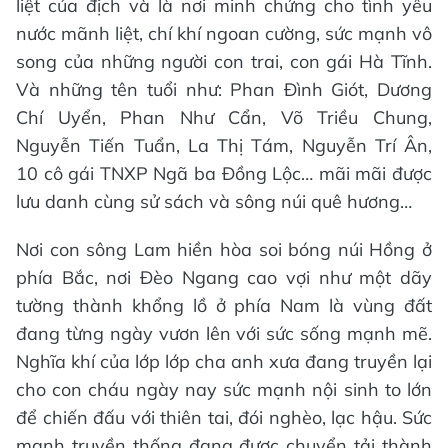
liệt của địch và là nơi minh chứng cho tình yêu
nước mãnh liệt, chí khí ngoan cường, sức mạnh vô
song của những người con trai, con gái Hà Tĩnh.
Và những tên tuổi như: Phan Đình Giót, Dương
Chí Uyển, Phan Như Cẩn, Võ Triều Chung,
Nguyễn Tiến Tuẩn, La Thị Tám, Nguyễn Trí Ân,
10 cô gái TNXP Ngã ba Đồng Lộc… mãi mãi được
lưu danh cùng sử sách và sông núi quê hương…
Nơi con sông Lam hiền hòa soi bóng núi Hồng ở
phía Bắc, nơi Đèo Ngang cao vợi như một dãy
tường thành khổng lồ ở phía Nam là vùng đất
đang từng ngày vươn lên với sức sống mạnh mẽ.
Nghĩa khí của lớp lớp cha anh xưa đang truyền lại
cho con cháu ngày nay sức mạnh nội sinh to lớn
để chiến đấu với thiên tai, đói nghèo, lạc hậu. Sức
mạnh truyền thống đang được chuyển tải thành