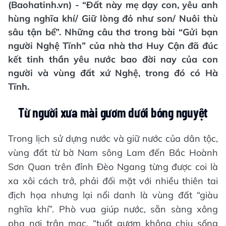
(Baohatinh.vn) - “Đất này mẹ dạy con, yêu anh
hùng nghĩa khí/ Giữ lòng đỏ như son/ Nuôi thù
sâu tận bể”. Những câu thơ trong bài “Gửi bạn
người Nghệ Tĩnh” của nhà thơ Huy Cận đã đúc
kết tinh thần yêu nước bao đời nay của con
người và vùng đất xứ Nghệ, trong đó có Hà
Tĩnh.
Từ người xưa mài gươm dưới bóng nguyệt
Trong lịch sử dựng nước và giữ nước của dân tộc,
vùng đất từ bờ Nam sông Lam đến Bắc Hoành
Sơn Quan trên đỉnh Đèo Ngang từng được coi là
xa xôi cách trở, phải đối mặt với nhiều thiên tai
địch họa nhưng lại nổi danh là vùng đất “giàu
nghĩa khí”. Phò vua giúp nước, sẵn sàng xông
pha nơi trận mạc, “tuốt gươm không chịu sống