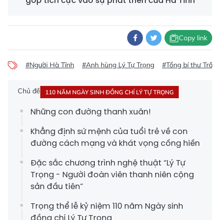
góp tích cực vào sự phát triển của Hà Tĩnh
Copy link
#Người Hà Tĩnh
#Anh hùng Lý Tự Trọng
#Tổng bí thư Trần
Chủ đề
110 NĂM NGÀY SINH ĐỒNG CHÍ LÝ TỰ TRỌNG
Những con đường thanh xuân!
Khẳng định sứ mệnh của tuổi trẻ về con
đường cách mạng và khát vọng cống hiến
Đặc sắc chương trình nghệ thuật “Lý Tự
Trọng - Người đoàn viên thanh niên cộng
sản đầu tiên”
Trọng thể lễ kỷ niệm 110 năm Ngày sinh
đồng chí Lý Tự Trọng