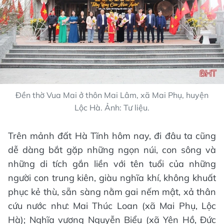
Đền thờ Vua Mai ở thôn Mai Lâm, xã Mai Phụ, huyện
Lộc Hà. Ảnh: Tư liệu.
Trên mảnh đất Hà Tĩnh hôm nay, đi đâu ta cũng
dễ dàng bắt gặp những ngọn núi, con sông và
những di tích gắn liền với tên tuổi của những
người con trung kiên, giàu nghĩa khí, không khuất
phục kẻ thù, sẵn sàng nằm gai nếm mật, xả thân
cứu nước như: Mai Thúc Loan (xã Mai Phụ, Lộc
Hà); Nghĩa vương Nguyễn Biểu (xã Yên Hồ, Đức