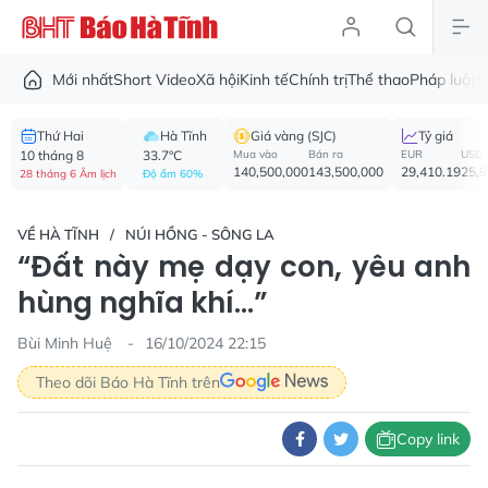
Mới nhất
Short Video
Xã hội
Kinh tế
Chính trị
Thể thao
Pháp luật
V
Thứ Hai
Hà Tĩnh
Giá vàng (SJC)
Tỷ giá
10 tháng 8
33.7°C
Mua vào
Bán ra
EUR
USD
140,500,000
143,500,000
29,410.19
25,
28 tháng 6 Âm lịch
Độ ẩm 60%
VỀ HÀ TĨNH
NÚI HỒNG - SÔNG LA
“Đất này mẹ dạy con, yêu anh
hùng nghĩa khí…”
Bùi Minh Huệ
16/10/2024 22:15
Theo dõi Báo Hà Tĩnh trên
Copy link