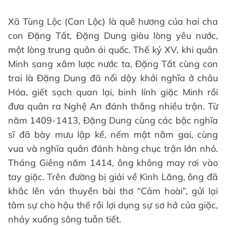
Xã Tùng Lộc (Can Lộc) là quê hương của hai cha
con Đặng Tất, Đặng Dung giàu lòng yêu nước,
một lòng trung quân ái quốc. Thế kỷ XV, khi quân
Minh sang xâm lược nước ta, Đặng Tất cùng con
trai là Đặng Dung đã nổi dậy khởi nghĩa ở châu
Hóa, giết sạch quan lại, binh lính giặc Minh rồi
đưa quân ra Nghệ An đánh thắng nhiều trận. Từ
năm 1409-1413, Đặng Dung cùng các bậc nghĩa
sĩ đã bày mưu lập kế, nếm mật nằm gai, cùng
vua và nghĩa quân đánh hàng chục trận lớn nhỏ.
Tháng Giêng năm 1414, ông không may rơi vào
tay giặc. Trên đường bị giải về Kinh Lăng, ông đã
khắc lên ván thuyền bài thơ “Cảm hoài”, gửi lại
tâm sự cho hậu thế rồi lợi dụng sự sơ hở của giặc,
nhảy xuống sông tuẫn tiết.