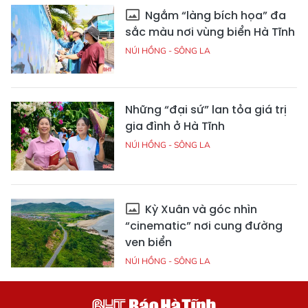
Ngắm “làng bích họa” đa
sắc màu nơi vùng biển Hà Tĩnh
NÚI HỒNG - SÔNG LA
Những “đại sứ” lan tỏa giá trị
gia đình ở Hà Tĩnh
NÚI HỒNG - SÔNG LA
Kỳ Xuân và góc nhìn
“cinematic” nơi cung đường
ven biển
NÚI HỒNG - SÔNG LA