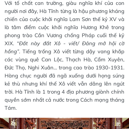
Với tố chất can trường, giàu nghĩa khí của con
người nơi đây, Hà Tĩnh từng là hậu phương kháng
chiến của cuộc khởi nghĩa Lam Sơn thế kỷ XV và
là tâm điểm cuộc khởi nghĩa Hương Khê trong
phong trào Cần Vương chống Pháp cuối thế kỷ
XIX. “
Đất này đất Xô - viết/ Đảng mở hội cờ
hồng”
. Tiếng trống Xô viết từng dậy vang khắp
các vùng quê Can Lộc, Thạch Hà, Cẩm Xuyên,
Đức Thọ, Nghi Xuân… trong cao trào 1930-1931.
Hàng chục người đã ngã xuống dưới họng súng
kẻ thù nhưng khí thế Xô viết vẫn dâng lên ngút
trời. Hà Tĩnh là 1 trong 4 địa phương giành chính
quyền sớm nhất cả nước trong Cách mạng tháng
Tám.