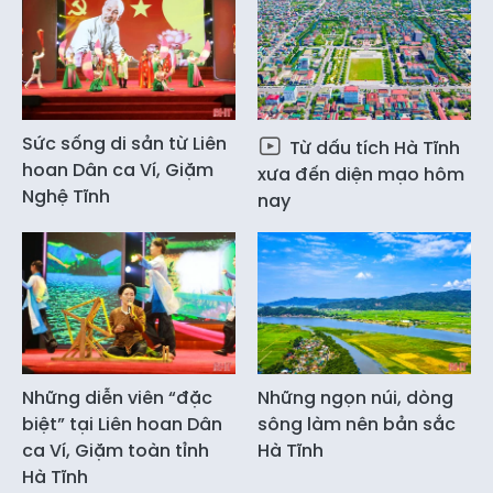
Sức sống di sản từ Liên
Từ dấu tích Hà Tĩnh
hoan Dân ca Ví, Giặm
xưa đến diện mạo hôm
Nghệ Tĩnh
nay
Những diễn viên “đặc
Những ngọn núi, dòng
biệt” tại Liên hoan Dân
sông làm nên bản sắc
ca Ví, Giặm toàn tỉnh
Hà Tĩnh
Hà Tĩnh