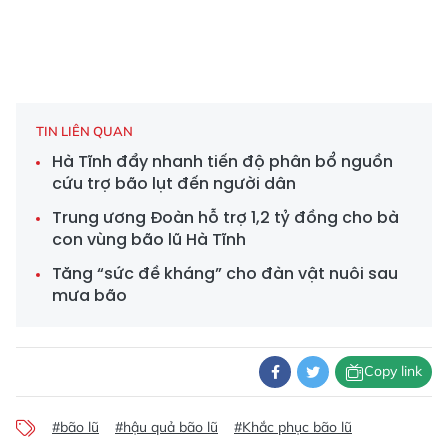
TIN LIÊN QUAN
Hà Tĩnh đẩy nhanh tiến độ phân bổ nguồn
cứu trợ bão lụt đến người dân
Trung ương Đoàn hỗ trợ 1,2 tỷ đồng cho bà
con vùng bão lũ Hà Tĩnh
Tăng “sức đề kháng” cho đàn vật nuôi sau
mưa bão
Copy link
#bão lũ
#hậu quả bão lũ
#Khắc phục bão lũ