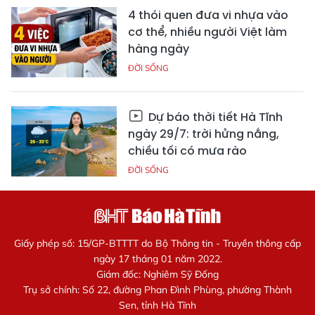
4 thói quen đưa vi nhựa vào
cơ thể, nhiều người Việt làm
hàng ngày
ĐỜI SỐNG
Dự báo thời tiết Hà Tĩnh
ngày 29/7: trời hửng nắng,
chiều tối có mưa rào
ĐỜI SỐNG
Giấy phép số: 15/GP-BTTTT do Bộ Thông tin - Truyền thông cấp
ngày 17 tháng 01 năm 2022.
Giám đốc: Nghiêm Sỹ Đống
Trụ sở chính: Số 22, đường Phan Đình Phùng, phường Thành
Sen, tỉnh Hà Tĩnh