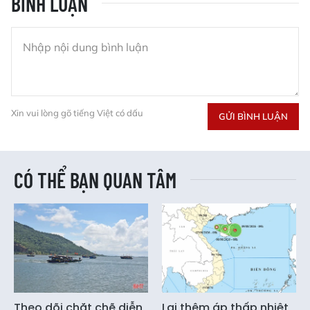
BÌNH LUẬN
Xin vui lòng gõ tiếng Việt có dấu
GỬI BÌNH LUẬN
CÓ THỂ BẠN QUAN TÂM
Theo dõi chặt chẽ diễn
Lại thêm áp thấp nhiệt