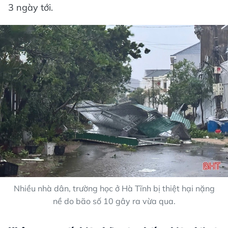
3 ngày tới.
Nhiều nhà dân, trường học ở Hà Tĩnh bị thiệt hại nặng
nề do bão số 10 gây ra vừa qua.