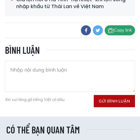
nhập khẩu từ Thái Lan về Việt Nam
Copy link
BÌNH LUẬN
Xin vui lòng gõ tiếng Việt có dấu
GỬI BÌNH LUẬN
CÓ THỂ BẠN QUAN TÂM