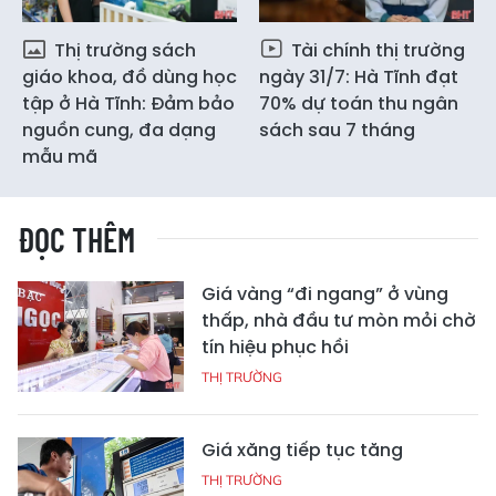
Thị trường sách
Tài chính thị trường
giáo khoa, đồ dùng học
ngày 31/7: Hà Tĩnh đạt
tập ở Hà Tĩnh: Đảm bảo
70% dự toán thu ngân
nguồn cung, đa dạng
sách sau 7 tháng
mẫu mã
ĐỌC THÊM
Giá vàng “đi ngang” ở vùng
thấp, nhà đầu tư mòn mỏi chờ
tín hiệu phục hồi
THỊ TRƯỜNG
Giá xăng tiếp tục tăng
THỊ TRƯỜNG