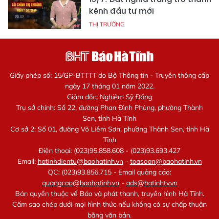
kênh đầu tư mới
THỊ TRƯỜNG
Giấy phép số: 15/GP-BTTTT do Bộ Thông tin - Truyền thông cấp
ngày 17 tháng 01 năm 2022.
Giám đốc: Nghiêm Sỹ Đống
Trụ sở chính: Số 22, đường Phan Đình Phùng, phường Thành
Sen, tỉnh Hà Tĩnh
Cơ sở 2: Số 01, đường Võ Liêm Sơn, phường Thành Sen, tỉnh Hà
Tĩnh
Điện thoại: (023)95.858.608 - (023)93.693.427
Email:
hatinhdientu@baohatinh.vn
-
toasoan@baohatinh.vn
QC: (023)93.856.715 - Email quảng cáo:
quangcao@baohatinh.vn
-
ads@hatinhtv.vn
Bản quyền thuộc về Báo và phát thanh, truyền hình Hà Tĩnh.
Cấm sao chép dưới mọi hình thức nếu không có sự chấp thuận
bằng văn bản.