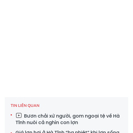
TIN LIÊN QUAN
Bươn chải xứ người, gom ngoại tệ về Hà
Tĩnh nuôi cả nghìn con lợn
Giá lợn hơi ở Hà Tĩnh “hạ nhiệt” khi lợn sống