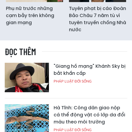
Phụ nữ trước những
Tuyên phạt bị cáo Đoàn
cạm bẫy trên không
Bảo Châu 7 năm tù vì
gian mạng
tuyên truyền chống Nhà
nước
ĐỌC THÊM
"Giang hồ mạng" Khánh Sky bị
bắt khẩn cấp
PHÁP LUẬT ĐỜI SỐNG
Hà Tĩnh: Công dân giao nộp
cá thể động vật có lớp da đổi
màu theo môi trường
PHÁP LUẬT ĐỜI SỐNG