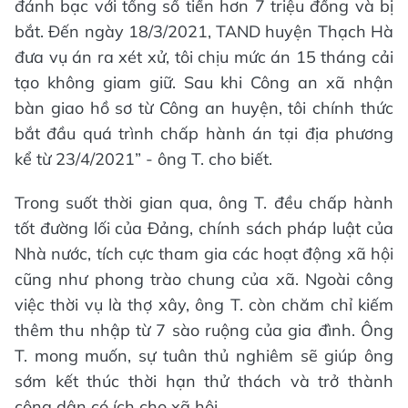
đánh bạc với tổng số tiền hơn 7 triệu đồng và bị
bắt. Đến ngày 18/3/2021, TAND huyện Thạch Hà
đưa vụ án ra xét xử, tôi chịu mức án 15 tháng cải
tạo không giam giữ. Sau khi Công an xã nhận
bàn giao hồ sơ từ Công an huyện, tôi chính thức
bắt đầu quá trình chấp hành án tại địa phương
kể từ 23/4/2021” - ông T. cho biết.
Trong suốt thời gian qua, ông T. đều chấp hành
tốt đường lối của Đảng, chính sách pháp luật của
Nhà nước, tích cực tham gia các hoạt động xã hội
cũng như phong trào chung của xã. Ngoài công
việc thời vụ là thợ xây, ông T. còn chăm chỉ kiếm
thêm thu nhập từ 7 sào ruộng của gia đình. Ông
T. mong muốn, sự tuân thủ nghiêm sẽ giúp ông
sớm kết thúc thời hạn thử thách và trở thành
công dân có ích cho xã hội.