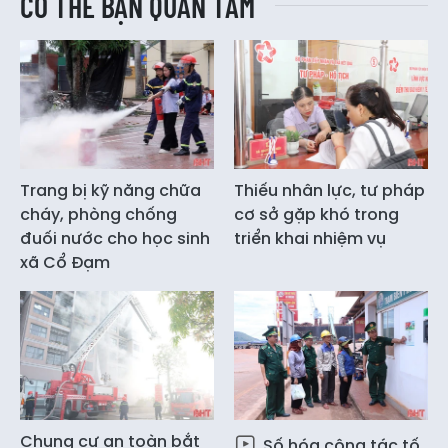
CÓ THỂ BẠN QUAN TÂM
Trang bị kỹ năng chữa
Thiếu nhân lực, tư pháp
cháy, phòng chống
cơ sở gặp khó trong
đuối nước cho học sinh
triển khai nhiệm vụ
xã Cổ Đạm
Chung cư an toàn bắt
Số hóa công tác tố