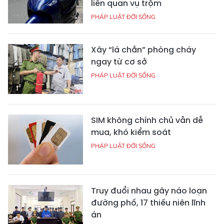
liên quan vụ trộm
PHÁP LUẬT ĐỜI SỐNG
Xây “lá chắn” phòng cháy
ngay từ cơ sở
PHÁP LUẬT ĐỜI SỐNG
SIM không chính chủ vẫn dễ
mua, khó kiểm soát
PHÁP LUẬT ĐỜI SỐNG
Truy đuổi nhau gây náo loạn
đường phố, 17 thiếu niên lĩnh
án