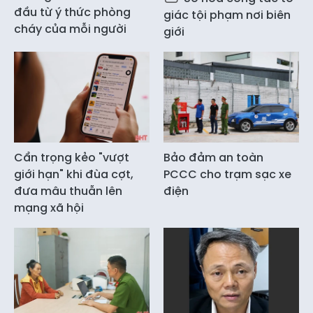
đầu từ ý thức phòng
giác tội phạm nơi biên
cháy của mỗi người
giới
Cẩn trọng kẻo "vượt
Bảo đảm an toàn
giới hạn" khi đùa cợt,
PCCC cho trạm sạc xe
đưa mâu thuẫn lên
điện
mạng xã hội