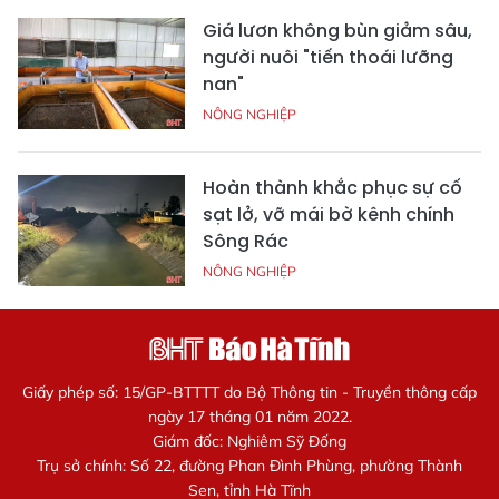
Giá lươn không bùn giảm sâu,
người nuôi "tiến thoái lưỡng
nan"
NÔNG NGHIỆP
Hoàn thành khắc phục sự cố
sạt lở, vỡ mái bờ kênh chính
Sông Rác
NÔNG NGHIỆP
Giấy phép số: 15/GP-BTTTT do Bộ Thông tin - Truyền thông cấp
ngày 17 tháng 01 năm 2022.
Giám đốc: Nghiêm Sỹ Đống
Trụ sở chính: Số 22, đường Phan Đình Phùng, phường Thành
Sen, tỉnh Hà Tĩnh