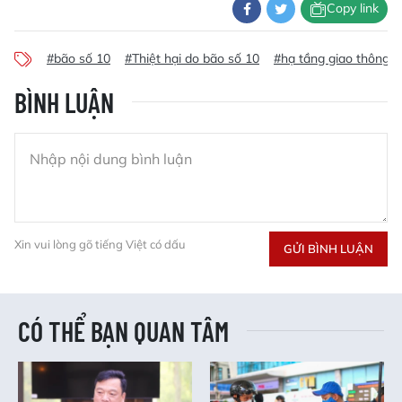
Copy link
#bão số 10
#Thiệt hại do bão số 10
#hạ tầng giao thông
BÌNH LUẬN
Xin vui lòng gõ tiếng Việt có dấu
GỬI BÌNH LUẬN
CÓ THỂ BẠN QUAN TÂM