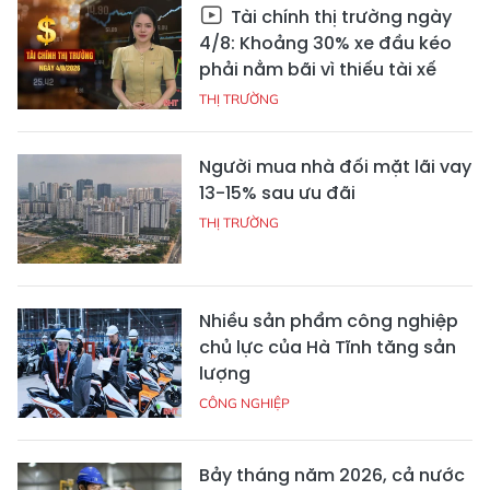
Tài chính thị trường ngày
4/8: Khoảng 30% xe đầu kéo
phải nằm bãi vì thiếu tài xế
THỊ TRƯỜNG
Người mua nhà đối mặt lãi vay
13-15% sau ưu đãi
THỊ TRƯỜNG
Nhiều sản phẩm công nghiệp
chủ lực của Hà Tĩnh tăng sản
lượng
CÔNG NGHIỆP
Bảy tháng năm 2026, cả nước