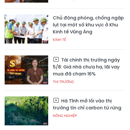
Chủ động phòng, chống ngập
lụt tại một số khu vực ở Khu
Kinh tế Vũng Áng
KINH TẾ
Tài chính thị trường ngày
5/8: Giá nhà chưa hạ, lãi vay
mua đã chạm 16%
THỊ TRƯỜNG
Hà Tĩnh mở lối vào thị
trường tín chỉ carbon từ rừng
NÔNG NGHIỆP