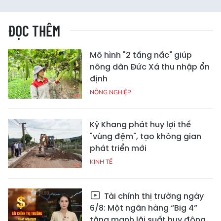
ĐỌC THÊM
Mô hình "2 tầng nấc" giúp
nông dân Đức Xá thu nhập ổn
định
NÔNG NGHIỆP
Kỳ Khang phát huy lợi thế
"vùng đệm", tạo không gian
phát triển mới
KINH TẾ
Tài chính thị trường ngày
6/8: Một ngân hàng “Big 4”
tăng mạnh lãi suất huy động