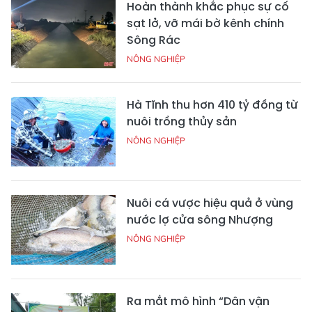
Hoàn thành khắc phục sự cố
sạt lở, vỡ mái bờ kênh chính
Sông Rác
NÔNG NGHIỆP
Hà Tĩnh thu hơn 410 tỷ đồng từ
nuôi trồng thủy sản
NÔNG NGHIỆP
Nuôi cá vược hiệu quả ở vùng
nước lợ cửa sông Nhượng
NÔNG NGHIỆP
Ra mắt mô hình “Dân vận