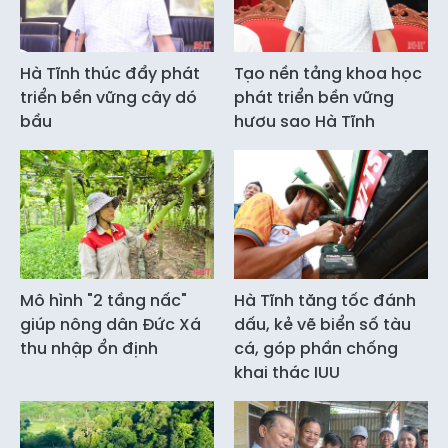
Hà Tĩnh thúc đẩy phát
Tạo nền tảng khoa học
triển bền vững cây dó
phát triển bền vững
bầu
hươu sao Hà Tĩnh
Mô hình "2 tầng nấc"
Hà Tĩnh tăng tốc đánh
giúp nông dân Đức Xá
dấu, kẻ vẽ biển số tàu
thu nhập ổn định
cá, góp phần chống
khai thác IUU