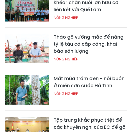
khéo” chăn nuôi lợn hữu cơ
liên kết với Quế Lâm
NÔNG NGHIỆP
Tháo gỡ vướng mắc để nâng
tỷ lệ tàu cá cập cảng, khai
báo sản lượng
NÔNG NGHIỆP
Mất mùa trám đen - nỗi buồn
ở miền sơn cước Hà Tĩnh
NÔNG NGHIỆP
Tập trung khắc phục triệt để
các khuyến nghị của EC để gỡ