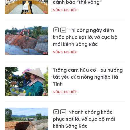
cảnh báo “thẻ vàng”
NÔNG NGHIỆP
Thi công ngày đêm
khắc phục sạt lở, vỡ cục bộ
mái kênh Sông Rác
NÔNG NGHIỆP
Trồng cam hữu cơ - xu hướng
tất yếu của nông nghiệp Hà
Tĩnh
NÔNG NGHIỆP
Nhanh chóng khắc
phục sạt lở, vỡ cục bộ mái
kênh Sông Rác