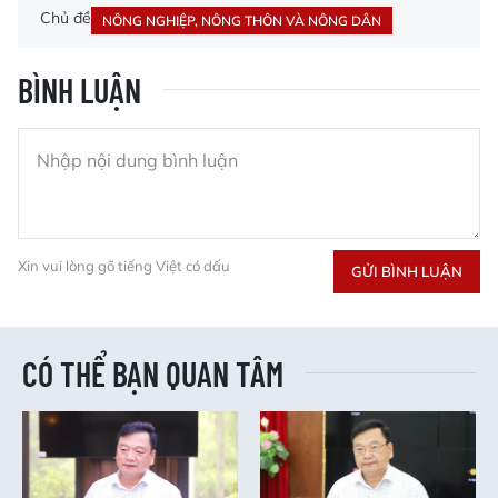
Chủ đề
NÔNG NGHIỆP, NÔNG THÔN VÀ NÔNG DÂN
BÌNH LUẬN
Xin vui lòng gõ tiếng Việt có dấu
GỬI BÌNH LUẬN
CÓ THỂ BẠN QUAN TÂM