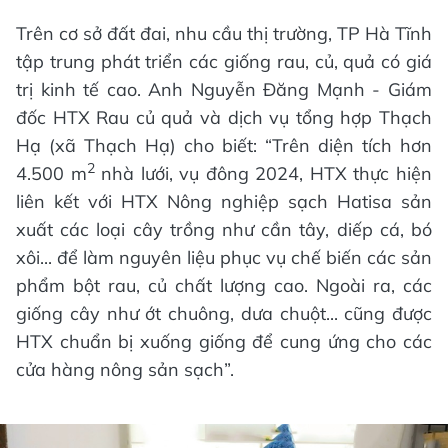
Trên cơ sở đất đai, nhu cầu thị trường, TP Hà Tĩnh
tập trung phát triển các giống rau, củ, quả có giá
trị kinh tế cao. Anh Nguyễn Đăng Mạnh - Giám
đốc HTX Rau củ quả và dịch vụ tổng hợp Thạch
Hạ (xã Thạch Hạ) cho biết: “Trên diện tích hơn
2
4.500 m
nhà lưới, vụ đông 2024, HTX thực hiện
liên kết với HTX Nông nghiệp sạch Hatisa sản
xuất các loại cây trồng như cần tây, diếp cá, bó
xôi... để làm nguyên liệu phục vụ chế biến các sản
phẩm bột rau, củ chất lượng cao. Ngoài ra, các
giống cây như ớt chuông, dưa chuột... cũng được
HTX chuẩn bị xuống giống để cung ứng cho các
cửa hàng nông sản sạch”.