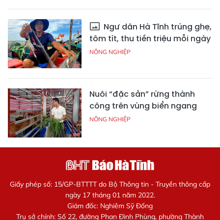
Ngư dân Hà Tĩnh trúng ghẹ,
tôm tít, thu tiền triệu mỗi ngày
NÔNG NGHIỆP
Nuôi “đặc sản” rừng thành
công trên vùng biển ngang
NÔNG NGHIỆP
Giấy phép số: 15/GP-BTTTT do Bộ Thông tin - Truyền thông cấp
ngày 17 tháng 01 năm 2022.
Giám đốc: Nghiêm Sỹ Đống
Trụ sở chính: Số 22, đường Phan Đình Phùng, phường Thành