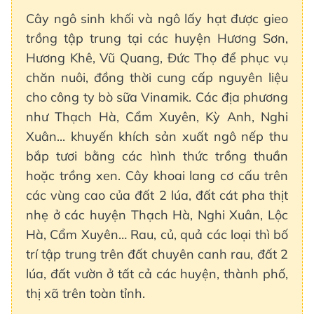
Cây ngô sinh khối và ngô lấy hạt được gieo
trồng tập trung tại các huyện Hương Sơn,
Hương Khê, Vũ Quang, Đức Thọ để phục vụ
chăn nuôi, đồng thời cung cấp nguyên liệu
cho công ty bò sữa Vinamik. Các địa phương
như Thạch Hà, Cẩm Xuyên, Kỳ Anh, Nghi
Xuân... khuyến khích sản xuất ngô nếp thu
bắp tươi bằng các hình thức trồng thuần
hoặc trồng xen. Cây khoai lang cơ cấu trên
các vùng cao của đất 2 lúa, đất cát pha thịt
nhẹ ở các huyện Thạch Hà, Nghi Xuân, Lộc
Hà, Cẩm Xuyên… Rau, củ, quả các loại thì bố
trí tập trung trên đất chuyên canh rau, đất 2
lúa, đất vườn ở tất cả các huyện, thành phố,
thị xã trên toàn tỉnh.