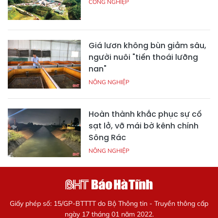
CÔNG NGHIỆP
Giá lươn không bùn giảm sâu,
người nuôi "tiến thoái lưỡng
nan"
NÔNG NGHIỆP
Hoàn thành khắc phục sự cố
sạt lở, vỡ mái bờ kênh chính
Sông Rác
NÔNG NGHIỆP
Giấy phép số: 15/GP-BTTTT do Bộ Thông tin - Truyền thông cấp
ngày 17 tháng 01 năm 2022.