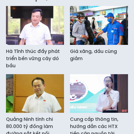
Hà Tĩnh thúc đẩy phát
Giá xăng, dầu cùng
triển bền vững cây dó
giảm
bầu
Quảng Ninh tính chi
Cung cấp thông tin,
80.000 tỷ đồng làm
hướng dẫn các HTX
đường sắt kết nối
tiếp cận nguồn tài