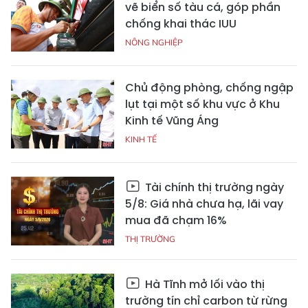
vẽ biển số tàu cá, góp phần
chống khai thác IUU
NÔNG NGHIỆP
Chủ động phòng, chống ngập
lụt tại một số khu vực ở Khu
Kinh tế Vũng Áng
KINH TẾ
Tài chính thị trường ngày
5/8: Giá nhà chưa hạ, lãi vay
mua đã chạm 16%
THỊ TRƯỜNG
Hà Tĩnh mở lối vào thị
trường tín chỉ carbon từ rừng