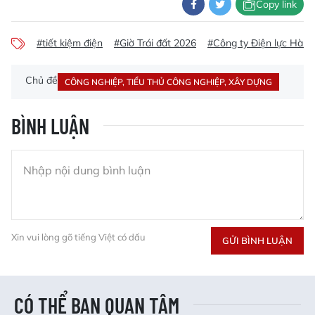
Copy link
#tiết kiệm điện
#Giờ Trái đất 2026
#Công ty Điện lực Hà T
Chủ đề
CÔNG NGHIỆP, TIỂU THỦ CÔNG NGHIỆP, XÂY DỰNG
BÌNH LUẬN
Xin vui lòng gõ tiếng Việt có dấu
GỬI BÌNH LUẬN
CÓ THỂ BẠN QUAN TÂM