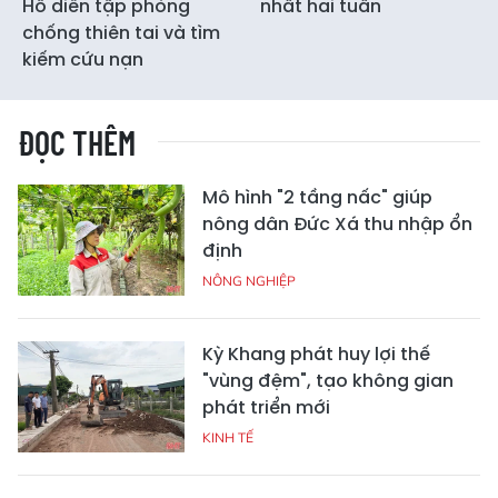
Hô diễn tập phòng
nhất hai tuần
chống thiên tai và tìm
kiếm cứu nạn
ĐỌC THÊM
Mô hình "2 tầng nấc" giúp
nông dân Đức Xá thu nhập ổn
định
NÔNG NGHIỆP
Kỳ Khang phát huy lợi thế
"vùng đệm", tạo không gian
phát triển mới
KINH TẾ