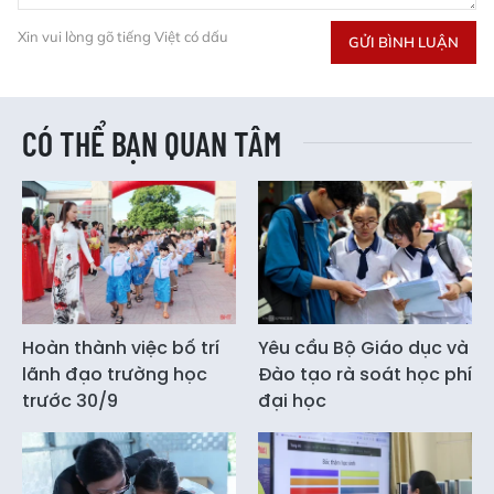
Xin vui lòng gõ tiếng Việt có dấu
GỬI BÌNH LUẬN
CÓ THỂ BẠN QUAN TÂM
Hoàn thành việc bố trí
Yêu cầu Bộ Giáo dục và
lãnh đạo trường học
Đào tạo rà soát học phí
trước 30/9
đại học