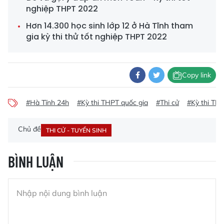
nghiệp THPT 2022
Hơn 14.300 học sinh lớp 12 ở Hà Tĩnh tham
gia kỳ thi thử tốt nghiệp THPT 2022
Copy link
#Hà Tĩnh 24h
#Kỳ thi THPT quốc gia
#Thi cử
#Kỳ thi TH
Chủ đề
THI CỬ - TUYỂN SINH
BÌNH LUẬN