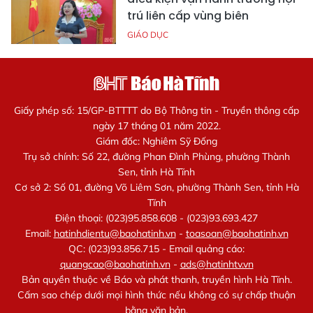
trú liên cấp vùng biên
GIÁO DỤC
Giấy phép số: 15/GP-BTTTT do Bộ Thông tin - Truyền thông cấp
ngày 17 tháng 01 năm 2022.
Giám đốc: Nghiêm Sỹ Đống
Trụ sở chính: Số 22, đường Phan Đình Phùng, phường Thành
Sen, tỉnh Hà Tĩnh
Cơ sở 2: Số 01, đường Võ Liêm Sơn, phường Thành Sen, tỉnh Hà
Tĩnh
Điện thoại: (023)95.858.608 - (023)93.693.427
Email:
hatinhdientu@baohatinh.vn
-
toasoan@baohatinh.vn
QC: (023)93.856.715 - Email quảng cáo:
quangcao@baohatinh.vn
-
ads@hatinhtv.vn
Bản quyền thuộc về Báo và phát thanh, truyền hình Hà Tĩnh.
Cấm sao chép dưới mọi hình thức nếu không có sự chấp thuận
bằng văn bản.