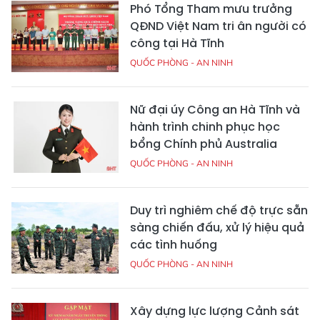
Phó Tổng Tham mưu trưởng
QĐND Việt Nam tri ân người có
công tại Hà Tĩnh
QUỐC PHÒNG - AN NINH
Nữ đại úy Công an Hà Tĩnh và
hành trình chinh phục học
bổng Chính phủ Australia
QUỐC PHÒNG - AN NINH
Duy trì nghiêm chế độ trực sẵn
sàng chiến đấu, xử lý hiệu quả
các tình huống
QUỐC PHÒNG - AN NINH
Xây dựng lực lượng Cảnh sát