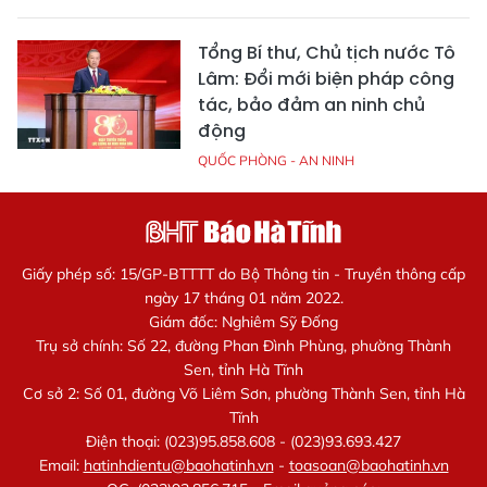
Tổng Bí thư, Chủ tịch nước Tô
Lâm: Đổi mới biện pháp công
tác, bảo đảm an ninh chủ
động
QUỐC PHÒNG - AN NINH
Giấy phép số: 15/GP-BTTTT do Bộ Thông tin - Truyền thông cấp
ngày 17 tháng 01 năm 2022.
Giám đốc: Nghiêm Sỹ Đống
Trụ sở chính: Số 22, đường Phan Đình Phùng, phường Thành
Sen, tỉnh Hà Tĩnh
Cơ sở 2: Số 01, đường Võ Liêm Sơn, phường Thành Sen, tỉnh Hà
Tĩnh
Điện thoại: (023)95.858.608 - (023)93.693.427
Email:
hatinhdientu@baohatinh.vn
-
toasoan@baohatinh.vn