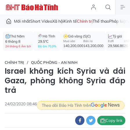
Mới nhất
Short Video
Xã hội
Kinh tế
Chính trị
Thể thao
Pháp luật
V
Thứ Năm
Hà Tĩnh
Giá vàng (SJC)
Tỷ giá
6 tháng 8
29.5°C
Mua vào
Bán ra
EUR
USD
140,200,000
143,200,000
29,566.86
26,
24 tháng 6 Âm lịch
Độ ẩm 70.9%
CHÍNH TRỊ
QUỐC PHÒNG - AN NINH
Israel không kích Syria và dải
Gaza, phòng không Syria đáp
trả
24/02/2020 08:46
Theo dõi Báo Hà Tĩnh trên
Copy link