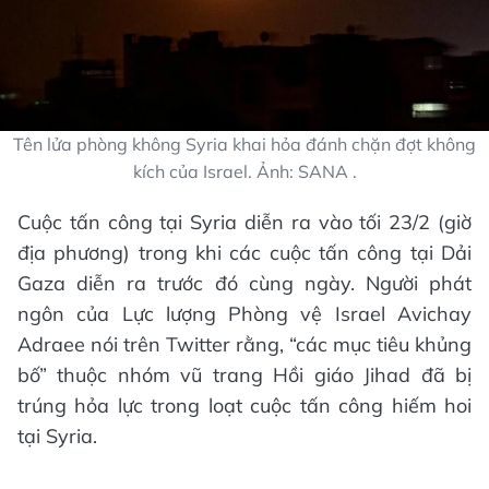
Tên lửa phòng không Syria khai hỏa đánh chặn đợt không
kích của Israel. Ảnh: SANA .
Cuộc tấn công tại Syria diễn ra vào tối 23/2 (giờ
địa phương) trong khi các cuộc tấn công tại Dải
Gaza diễn ra trước đó cùng ngày. Người phát
ngôn của Lực lượng Phòng vệ Israel Avichay
Adraee nói trên Twitter rằng, “các mục tiêu khủng
bố” thuộc nhóm vũ trang Hồi giáo Jihad đã bị
trúng hỏa lực trong loạt cuộc tấn công hiếm hoi
tại Syria.