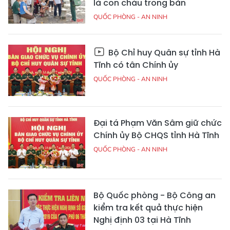
là con cháu trong bản
QUỐC PHÒNG - AN NINH
Bộ Chỉ huy Quân sự tỉnh Hà
Tĩnh có tân Chính ủy
QUỐC PHÒNG - AN NINH
Đại tá Phạm Văn Sâm giữ chức
Chính ủy Bộ CHQS tỉnh Hà Tĩnh
QUỐC PHÒNG - AN NINH
Bộ Quốc phòng - Bộ Công an
kiểm tra kết quả thực hiện
Nghị định 03 tại Hà Tĩnh