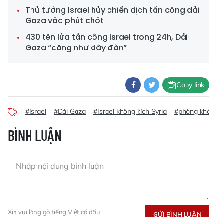
Thủ tướng Israel hủy chiến dịch tấn công dải
Gaza vào phút chót
430 tên lửa tấn công Israel trong 24h, Dải
Gaza “căng như dây đàn”
Copy link
#Israel
#Dải Gaza
#Israel không kích Syria
#phòng không
BÌNH LUẬN
Xin vui lòng gõ tiếng Việt có dấu
GỬI BÌNH LUẬN