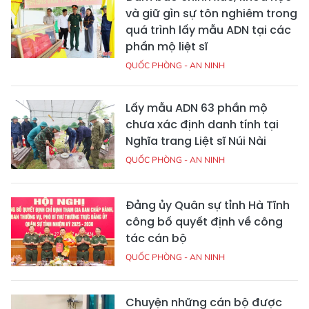
và giữ gìn sự tôn nghiêm trong
quá trình lấy mẫu ADN tại các
phần mộ liệt sĩ
QUỐC PHÒNG - AN NINH
Lấy mẫu ADN 63 phần mộ
chưa xác định danh tính tại
Nghĩa trang Liệt sĩ Núi Nài
QUỐC PHÒNG - AN NINH
Đảng ủy Quân sự tỉnh Hà Tĩnh
công bố quyết định về công
tác cán bộ
QUỐC PHÒNG - AN NINH
Chuyện những cán bộ được