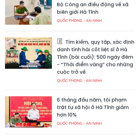
Bộ Công an điều động về xã
biên giới Hà Tĩnh
QUỐC PHÒNG - AN NINH
Tìm kiếm, quy tập, xác định
danh tính hài cốt liệt sĩ ở Hà
Tĩnh (bài cuối): 500 ngày đêm
- “Thời điểm vàng” cho những
cuộc trở về
QUỐC PHÒNG - AN NINH
6 tháng đầu năm, tội phạm
trật tự xã hội ở Hà Tĩnh giảm
hơn 10%
QUỐC PHÒNG - AN NINH