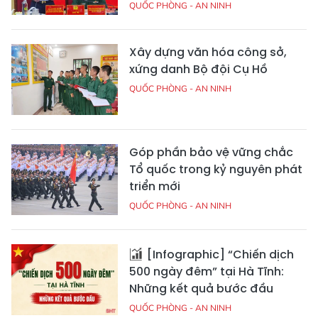
QUỐC PHÒNG - AN NINH
Xây dựng văn hóa công sở,
xứng danh Bộ đội Cụ Hồ
QUỐC PHÒNG - AN NINH
Góp phần bảo vệ vững chắc
Tổ quốc trong kỷ nguyên phát
triển mới
QUỐC PHÒNG - AN NINH
[Infographic] “Chiến dịch
500 ngày đêm” tại Hà Tĩnh:
Những kết quả bước đầu
QUỐC PHÒNG - AN NINH