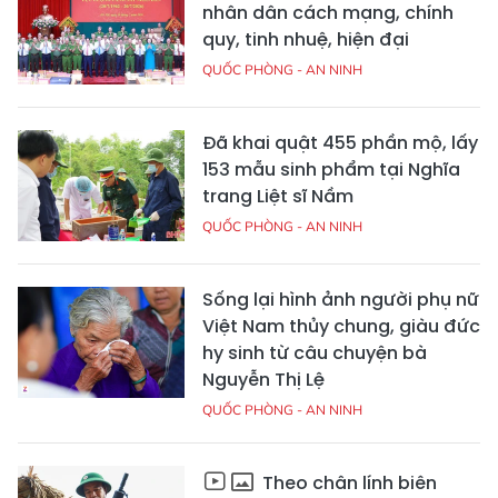
nhân dân cách mạng, chính
quy, tinh nhuệ, hiện đại
QUỐC PHÒNG - AN NINH
Đã khai quật 455 phần mộ, lấy
153 mẫu sinh phẩm tại Nghĩa
trang Liệt sĩ Nầm
QUỐC PHÒNG - AN NINH
Sống lại hình ảnh người phụ nữ
Việt Nam thủy chung, giàu đức
hy sinh từ câu chuyện bà
Nguyễn Thị Lệ
QUỐC PHÒNG - AN NINH
Theo chân lính biên