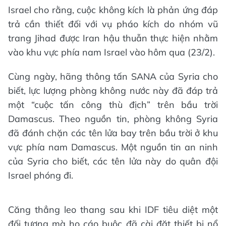
Israel cho rằng, cuộc không kích là phản ứng đáp
trả cần thiết đối với vụ pháo kích do nhóm vũ
trang Jihad được Iran hậu thuẫn thực hiện nhằm
vào khu vực phía nam Israel vào hôm qua (23/2).
Cùng ngày, hãng thông tấn SANA của Syria cho
biết, lực lượng phòng không nước này đã đáp trả
một “cuộc tấn công thù địch” trên bầu trời
Damascus. Theo nguồn tin, phòng không Syria
đã đánh chặn các tên lửa bay trên bầu trời ở khu
vực phía nam Damascus. Một nguồn tin an ninh
của Syria cho biết, các tên lửa này do quân đội
Israel phóng đi.
Căng thẳng leo thang sau khi IDF tiêu diệt một
đối tượng mà họ cáo buộc đã cài đặt thiết bị nổ