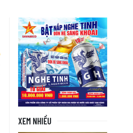
g
à
XEM NHIỀU