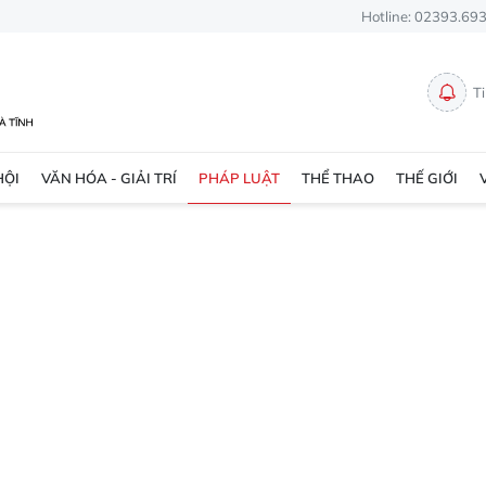
Hotline: 02393.69
T
HỘI
VĂN HÓA - GIẢI TRÍ
PHÁP LUẬT
THỂ THAO
THẾ GIỚI