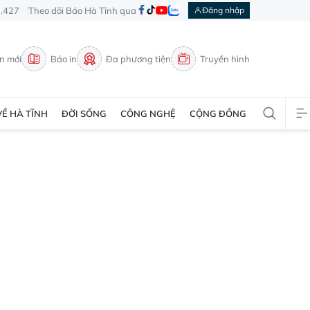
3.427
Theo dõi Báo Hà Tĩnh qua
Đăng nhập
in mới
Báo in
Đa phương tiện
Truyền hình
VỀ HÀ TĨNH
ĐỜI SỐNG
CÔNG NGHỆ
CỘNG ĐỒNG