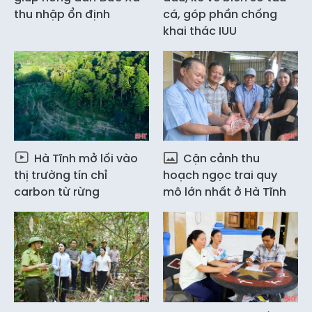
thu nhập ổn định
cá, góp phần chống
khai thác IUU
Hà Tĩnh mở lối vào
Cận cảnh thu
thị trường tín chỉ
hoạch ngọc trai quy
carbon từ rừng
mô lớn nhất ở Hà Tĩnh