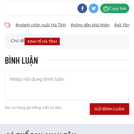
Copy link
#ngành chăn nuôi Hà Tĩnh
#nông dân khó khăn
#xã Yên 
Chủ đề
KINH TẾ HÀ TĨNH
BÌNH LUẬN
Xin vui lòng gõ tiếng Việt có dấu
GỬI BÌNH LUẬN