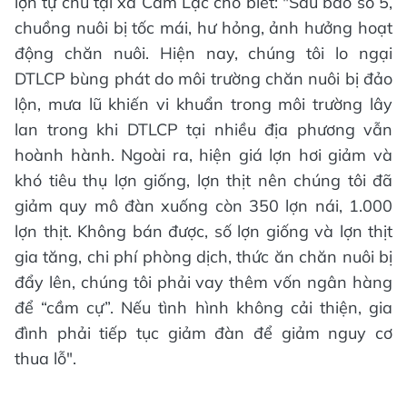
lợn tự chủ tại xã Cẩm Lạc cho biết: "Sau bão số 5,
chuồng nuôi bị tốc mái, hư hỏng, ảnh hưởng hoạt
động chăn nuôi. Hiện nay, chúng tôi lo ngại
DTLCP bùng phát do môi trường chăn nuôi bị đảo
lộn, mưa lũ khiến vi khuẩn trong môi trường lây
lan trong khi DTLCP tại nhiều địa phương vẫn
hoành hành. Ngoài ra, hiện giá lợn hơi giảm và
khó tiêu thụ lợn giống, lợn thịt nên chúng tôi đã
giảm quy mô đàn xuống còn 350 lợn nái, 1.000
lợn thịt. Không bán được, số lợn giống và lợn thịt
gia tăng, chi phí phòng dịch, thức ăn chăn nuôi bị
đẩy lên, chúng tôi phải vay thêm vốn ngân hàng
để “cầm cự”. Nếu tình hình không cải thiện, gia
đình phải tiếp tục giảm đàn để giảm nguy cơ
thua lỗ".