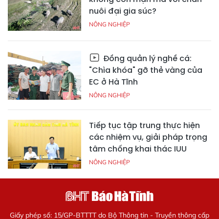
nuôi đại gia súc?
NÔNG NGHIỆP
Đồng quản lý nghề cá:
"Chìa khóa" gỡ thẻ vàng của
EC ở Hà Tĩnh
NÔNG NGHIỆP
Tiếp tục tập trung thực hiện
các nhiệm vụ, giải pháp trọng
tâm chống khai thác IUU
NÔNG NGHIỆP
Giấy phép số: 15/GP-BTTTT do Bộ Thông tin - Truyền thông cấp