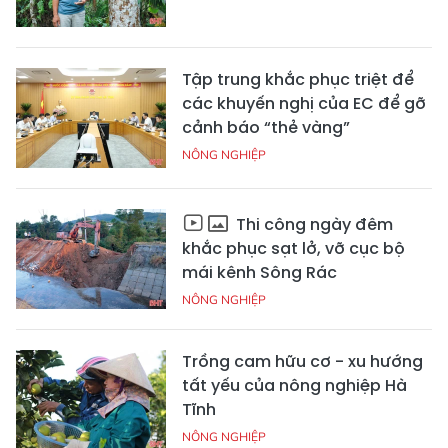
Tập trung khắc phục triệt để
các khuyến nghị của EC để gỡ
cảnh báo “thẻ vàng”
NÔNG NGHIỆP
Thi công ngày đêm
khắc phục sạt lở, vỡ cục bộ
mái kênh Sông Rác
NÔNG NGHIỆP
Trồng cam hữu cơ - xu hướng
tất yếu của nông nghiệp Hà
Tĩnh
NÔNG NGHIỆP