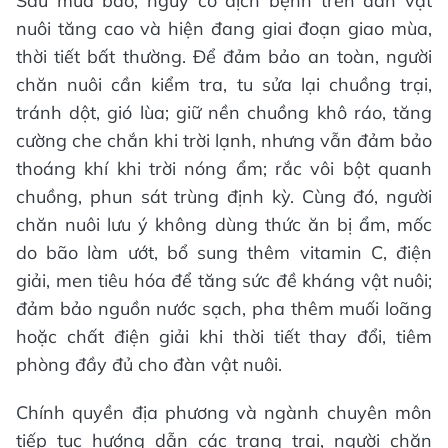
Sau mưa bão, nguy cơ dịch bệnh trên đàn vật
nuôi tăng cao và hiện đang giai đoạn giao mùa,
thời tiết bất thường. Để đảm bảo an toàn, người
chăn nuôi cần kiểm tra, tu sửa lại chuồng trại,
tránh dột, gió lùa; giữ nền chuồng khô ráo, tăng
cường che chắn khi trời lạnh, nhưng vẫn đảm bảo
thoáng khí khi trời nóng ẩm; rắc vôi bột quanh
chuồng, phun sát trùng định kỳ. Cùng đó, người
chăn nuôi lưu ý không dùng thức ăn bị ẩm, mốc
do bão làm ướt, bổ sung thêm vitamin C, điện
giải, men tiêu hóa để tăng sức đề kháng vật nuôi;
đảm bảo nguồn nước sạch, pha thêm muối loãng
hoặc chất điện giải khi thời tiết thay đổi, tiêm
phòng đầy đủ cho đàn vật nuôi.
Chính quyền địa phương và ngành chuyên môn
tiếp tục hướng dẫn các trang trại, người chăn