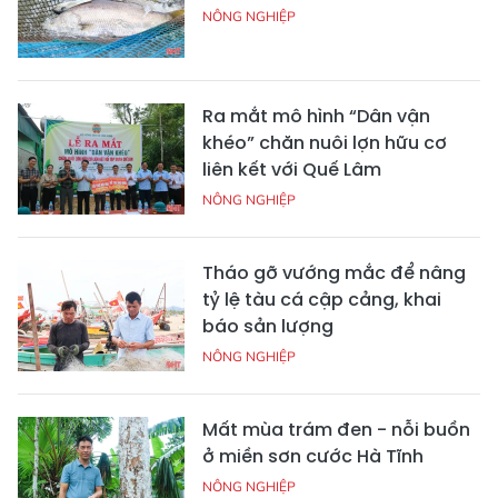
NÔNG NGHIỆP
Ra mắt mô hình “Dân vận
khéo” chăn nuôi lợn hữu cơ
liên kết với Quế Lâm
NÔNG NGHIỆP
Tháo gỡ vướng mắc để nâng
tỷ lệ tàu cá cập cảng, khai
báo sản lượng
NÔNG NGHIỆP
Mất mùa trám đen - nỗi buồn
ở miền sơn cước Hà Tĩnh
NÔNG NGHIỆP