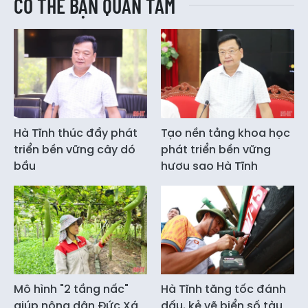
CÓ THỂ BẠN QUAN TÂM
Hà Tĩnh thúc đẩy phát
Tạo nền tảng khoa học
triển bền vững cây dó
phát triển bền vững
bầu
hươu sao Hà Tĩnh
Mô hình "2 tầng nấc"
Hà Tĩnh tăng tốc đánh
giúp nông dân Đức Xá
dấu, kẻ vẽ biển số tàu