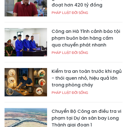
đoạt hơn 420 tỷ đồng
PHÁP LUẬT ĐỜI SỐNG
Công an Hà Tĩnh cảnh báo tội
phạm buôn bán hàng cấm
qua chuyển phát nhanh
PHÁP LUẬT ĐỜI SỐNG
Kiểm tra an toàn trước khi ngủ
- thói quen nhỏ, hiệu quả lớn
trong phòng cháy
PHÁP LUẬT ĐỜI SỐNG
Chuyển Bộ Công an điều tra vi
phạm tại Dự án sân bay Long
Thành giai đoạn 1