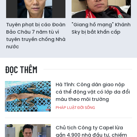
Tuyên phạt bị cáo Đoàn
"Giang hồ mạng" Khánh
Bảo Châu 7 năm tù vì
Sky bị bắt khẩn cấp
tuyên truyền chống Nhà
nước
ĐỌC THÊM
Hà Tĩnh: Công dân giao nộp
cá thể động vật có lớp da đổi
màu theo môi trường
PHÁP LUẬT ĐỜI SỐNG
Chủ tịch Công ty Capel lừa
gần 4.900 nhà đầu tư, chiếm