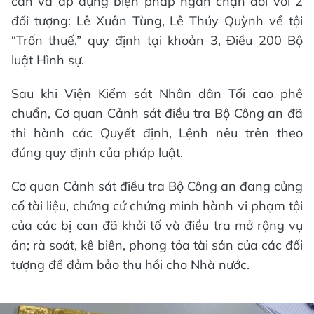
can và áp dụng biện pháp ngăn chặn đối với 2
đối tượng: Lê Xuân Tùng, Lê Thúy Quỳnh về tội
“Trốn thuế,” quy định tại khoản 3, Điều 200 Bộ
luật Hình sự.
Sau khi Viện Kiểm sát Nhân dân Tối cao phê
chuẩn, Cơ quan Cảnh sát điều tra Bộ Công an đã
thi hành các Quyết định, Lệnh nêu trên theo
đúng quy định của pháp luật.
Cơ quan Cảnh sát điều tra Bộ Công an đang củng
cố tài liệu, chứng cứ chứng minh hành vi phạm tội
của các bị can đã khởi tố và điều tra mở rộng vụ
án; rà soát, kê biên, phong tỏa tài sản của các đối
tượng để đảm bảo thu hồi cho Nhà nước.