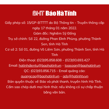
Giấy phép số: 15/GP-BTTTT do Bộ Thông tin - Truyền thông cấp
ngày 17 tháng 01 năm 2022.
Giám đốc: Nghiêm Sỹ Đống
Trụ sở chính: Số 22, đường Phan Đình Phùng, phường Thành
Sen, tỉnh Hà Tĩnh
Cơ sở 2: Số 01, đường Võ Liêm Sơn, phường Thành Sen, tỉnh Hà
Tĩnh
Điện thoại: (023)95.858.608 - (023)93.693.427
Email:
hatinhdientu@baohatinh.vn
-
toasoan@baohatinh.vn
QC: (023)93.856.715 - Email quảng cáo:
quangcao@baohatinh.vn
-
ads@hatinhtv.vn
Bản quyền thuộc về Báo và phát thanh, truyền hình Hà Tĩnh.
Cấm sao chép dưới mọi hình thức nếu không có sự chấp thuận
bằng văn bản.