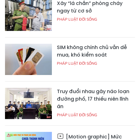
Xây “lá chắn” phòng cháy
ngay từ cơ sở
PHÁP LUẬT ĐỜI SỐNG
SIM không chính chủ vẫn dễ
mua, khó kiểm soát
PHÁP LUẬT ĐỜI SỐNG
Truy đuổi nhau gây náo loạn
đường phố, 17 thiếu niên lĩnh
án
PHÁP LUẬT ĐỜI SỐNG
[Motion graphic] Mức