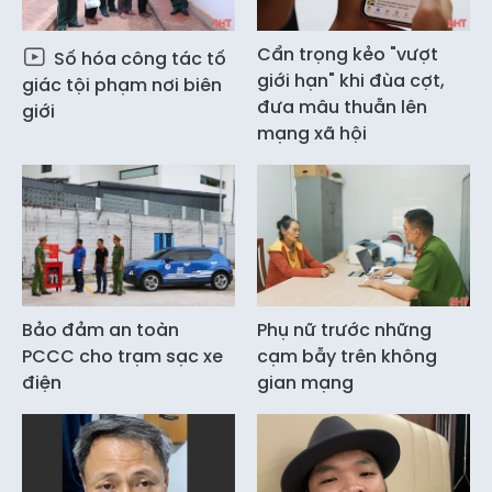
Cẩn trọng kẻo "vượt
Số hóa công tác tố
giới hạn" khi đùa cợt,
giác tội phạm nơi biên
đưa mâu thuẫn lên
giới
mạng xã hội
Bảo đảm an toàn
Phụ nữ trước những
PCCC cho trạm sạc xe
cạm bẫy trên không
điện
gian mạng