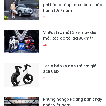
phí bảo dưỡng “nhẹ tênh”, bảo
hành tới 7 năm
XE
VinFast ra mắt 2 xe máy điện
mới, tốc độ tối đa 90km/h
XE
Tesla bán xe đạp trẻ em giá
225 USD
XE
Những hãng xe đang bán chạy
nhất Việt Nam