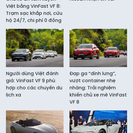
Việt bằng VinFast VF 8:
Trạm sạc khắp nơi, cứu
hộ 24/7, chi phí 0 đồng
Người dùng Việt đánh
Đạp ga “dính lưng”,
giá: VinFast VF 9 phù
vượt container nhẹ
hợp cho các chuyến du
nhàng: Trải nghiệm
lịch xa
khiến chủ xe mê VinFast
VF 8