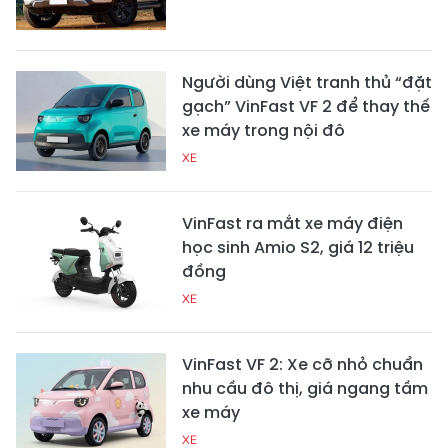
Người dùng Việt tranh thủ “đặt
gạch” VinFast VF 2 để thay thế
xe máy trong nội đô
XE
VinFast ra mắt xe máy điện
học sinh Amio S2, giá 12 triệu
đồng
XE
VinFast VF 2: Xe cỡ nhỏ chuẩn
nhu cầu đô thị, giá ngang tầm
xe máy
XE