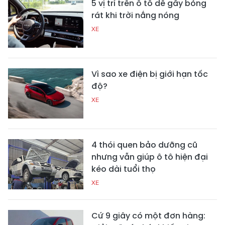
5 vị trí trên ô tô dễ gây bỏng
rát khi trời nắng nóng
XE
Vì sao xe điện bị giới hạn tốc
độ?
XE
4 thói quen bảo dưỡng cũ
nhưng vẫn giúp ô tô hiện đại
kéo dài tuổi thọ
XE
Cứ 9 giây có một đơn hàng: