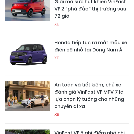
Giải mã sức hút khiến VinFast
VF 2 “phá đảo” thị trường sau
72 giờ
XE
Honda tiếp tục ra mắt mẫu xe
điện cỡ nhỏ tại Đông Nam Á
XE
An toàn và tiết kiệm, chủ xe
đánh giá VinFast VF MPV 7 là
lựa chọn lý tưởng cho những
chuyến đi xa
XE
VinFast VF 5 ghi điểm nhờ chi