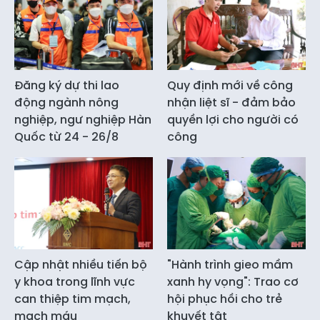
Đăng ký dự thi lao
Quy định mới về công
động ngành nông
nhận liệt sĩ - đảm bảo
nghiệp, ngư nghiệp Hàn
quyền lợi cho người có
Quốc từ 24 - 26/8
công
Cập nhật nhiều tiến bộ
"Hành trình gieo mầm
y khoa trong lĩnh vực
xanh hy vọng": Trao cơ
can thiệp tim mạch,
hội phục hồi cho trẻ
mạch máu
khuyết tật