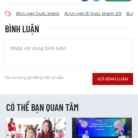
#lịch nghỉ Quốc khánh
#Lịch nghỉ lễ Quốc khánh 2/9
#Lịch
BÌNH LUẬN
Xin vui lòng gõ tiếng Việt có dấu
GỬI BÌNH LUẬN
CÓ THỂ BẠN QUAN TÂM