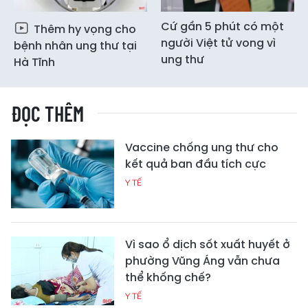
Cứ gần 5 phút có một
Thêm hy vọng cho
người Việt tử vong vì
bệnh nhân ung thư tại
ung thư
Hà Tĩnh
ĐỌC THÊM
Vaccine chống ung thư cho
kết quả ban đầu tích cực
Y TẾ
Vì sao ổ dịch sốt xuất huyết ở
phường Vũng Áng vẫn chưa
thể khống chế?
Y TẾ