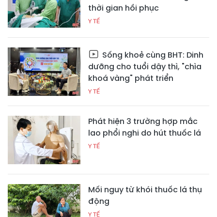
thời gian hồi phục
Y TẾ
Sống khoẻ cùng BHT: Dinh
dưỡng cho tuổi dậy thì, "chìa
khoá vàng" phát triển
Y TẾ
Phát hiện 3 trường hợp mắc
lao phổi nghi do hút thuốc lá
Y TẾ
Mối nguy từ khói thuốc lá thụ
động
Y TẾ