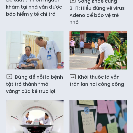
Sống khỏe cùng
khám tại nhà vẫn được
BHT: Hiểu đúng về virus
bảo hiểm y tế chi trả
Adeno để bảo vệ trẻ
nhỏ
Đừng để nỗi lo bệnh
Khói thuốc lá vẫn
tật trở thành “mỏ
tràn lan nơi công cộng
vàng” của kẻ trục lợi