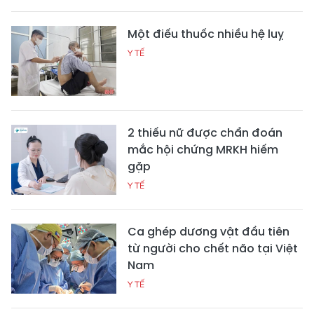
Một điếu thuốc nhiều hệ luỵ
Y TẾ
2 thiếu nữ được chẩn đoán
mắc hội chứng MRKH hiếm
gặp
Y TẾ
Ca ghép dương vật đầu tiên
từ người cho chết não tại Việt
Nam
Y TẾ