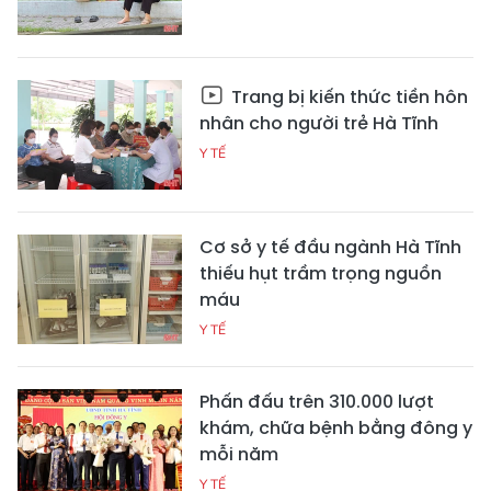
Trang bị kiến thức tiền hôn
nhân cho người trẻ Hà Tĩnh
Y TẾ
Cơ sở y tế đầu ngành Hà Tĩnh
thiếu hụt trầm trọng nguồn
máu
Y TẾ
Phấn đấu trên 310.000 lượt
khám, chữa bệnh bằng đông y
mỗi năm
Y TẾ