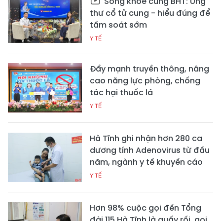
Sống khỏe cùng BHT: Ung
thư cổ tử cung - hiểu đúng để
tầm soát sớm
Y TẾ
Đẩy mạnh truyền thông, nâng
cao năng lực phòng, chống
tác hại thuốc lá
Y TẾ
Hà Tĩnh ghi nhận hơn 280 ca
dương tính Adenovirus từ đầu
năm, ngành y tế khuyến cáo
Y TẾ
Hơn 98% cuộc gọi đến Tổng
đài 115 Hà Tĩnh là quấy rối, gọi