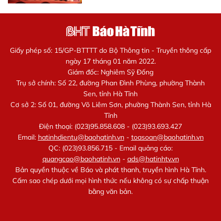
Giấy phép số: 15/GP-BTTTT do Bộ Thông tin - Truyền thông cấp
ngày 17 tháng 01 năm 2022.
Giám đốc: Nghiêm Sỹ Đống
Trụ sở chính: Số 22, đường Phan Đình Phùng, phường Thành
Sen, tỉnh Hà Tĩnh
Cơ sở 2: Số 01, đường Võ Liêm Sơn, phường Thành Sen, tỉnh Hà
Tĩnh
Điện thoại: (023)95.858.608 - (023)93.693.427
Email:
hatinhdientu@baohatinh.vn
-
toasoan@baohatinh.vn
QC: (023)93.856.715 - Email quảng cáo:
quangcao@baohatinh.vn
-
ads@hatinhtv.vn
Bản quyền thuộc về Báo và phát thanh, truyền hình Hà Tĩnh.
Cấm sao chép dưới mọi hình thức nếu không có sự chấp thuận
bằng văn bản.