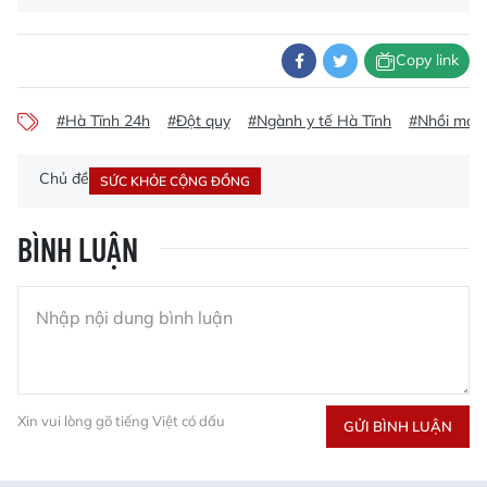
Copy link
#Hà Tĩnh 24h
#Đột quỵ
#Ngành y tế Hà Tĩnh
#Nhồi máu 
Chủ đề
SỨC KHỎE CỘNG ĐỒNG
BÌNH LUẬN
Xin vui lòng gõ tiếng Việt có dấu
GỬI BÌNH LUẬN