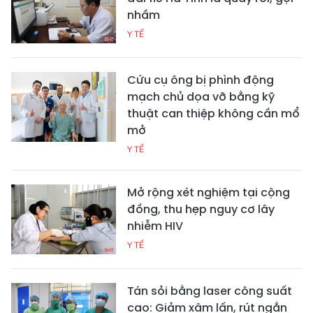
nhầm
Y TẾ
Cứu cụ ông bị phình động
mạch chủ dọa vỡ bằng kỹ
thuật can thiệp không cần mổ
mở
Y TẾ
Mở rộng xét nghiệm tại cộng
đồng, thu hẹp nguy cơ lây
nhiễm HIV
Y TẾ
Tán sỏi bằng laser công suất
cao: Giảm xâm lấn, rút ngắn