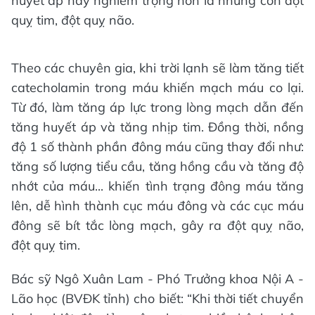
huyết áp hay nghiêm trọng hơn là những cơn đột
quỵ tim, đột quỵ não.
Theo các chuyên gia, khi trời lạnh sẽ làm tăng tiết
catecholamin trong máu khiến mạch máu co lại.
Từ đó, làm tăng áp lực trong lòng mạch dẫn đến
tăng huyết áp và tăng nhịp tim. Đồng thời, nồng
độ 1 số thành phần đông máu cũng thay đổi như:
tăng số lượng tiểu cầu, tăng hồng cầu và tăng độ
nhớt của máu... khiến tình trạng đông máu tăng
lên, dễ hình thành cục máu đông và các cục máu
đông sẽ bít tắc lòng mạch, gây ra đột quỵ não,
đột quỵ tim.
Bác sỹ Ngô Xuân Lam - Phó Trưởng khoa Nội A -
Lão học (BVĐK tỉnh) cho biết: “Khi thời tiết chuyển