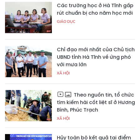
Các trường học ở Hà Tĩnh gấp
rút chuẩn bị cho năm học mới
GIÁO DỤC
Chỉ đạo mới nhất của Chủ tịch
UBND tỉnh Hà Tĩnh về ứng phó
với mưa lớn
XÃ HỘI
Theo nguồn tin, tổ chức
tìm kiếm hài cốt liệt sĩ ở Hương
Bình, Phúc Trạch
XÃ HỘI
Hủy toàn bộ kết quả tại điểm