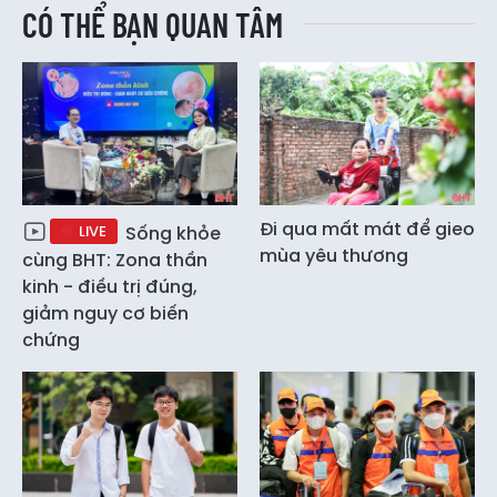
CÓ THỂ BẠN QUAN TÂM
Đi qua mất mát để gieo
LIVE
Sống khỏe
mùa yêu thương
cùng BHT: Zona thần
kinh - điều trị đúng,
giảm nguy cơ biến
chứng