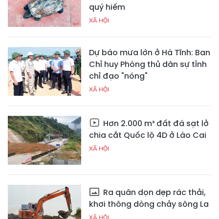
quý hiếm
XÃ HỘI
Dự báo mưa lớn ở Hà Tĩnh: Ban
Chỉ huy Phòng thủ dân sự tỉnh
chỉ đạo "nóng"
XÃ HỘI
Hơn 2.000 m³ đất đá sạt lở
chia cắt Quốc lộ 4D ở Lào Cai
XÃ HỘI
Ra quân dọn dẹp rác thải,
khơi thông dòng chảy sông La
XÃ HỘI