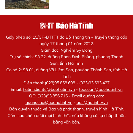
Giấy phép số: 15/GP-BTTTT do Bộ Thông tin - Truyền thông cấp
ngày 17 tháng 01 năm 2022.
Giám đốc: Nghiêm Sỹ Đống
Trụ sở chính: Số 22, đường Phan Đình Phùng, phường Thành
Sen, tỉnh Hà Tĩnh
Cơ sở 2: Số 01, đường Võ Liêm Sơn, phường Thành Sen, tỉnh Hà
Tĩnh
Điện thoại: (023)95.858.608 - (023)93.693.427
Email:
hatinhdientu@baohatinh.vn
-
toasoan@baohatinh.vn
QC: (023)93.856.715 - Email quảng cáo:
quangcao@baohatinh.vn
-
ads@hatinhtv.vn
Bản quyền thuộc về Báo và phát thanh, truyền hình Hà Tĩnh.
Cấm sao chép dưới mọi hình thức nếu không có sự chấp thuận
bằng văn bản.