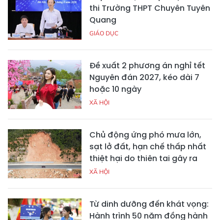
thi Trường THPT Chuyên Tuyên
Quang
GIÁO DỤC
Đề xuất 2 phương án nghỉ tết
Nguyên đán 2027, kéo dài 7
hoặc 10 ngày
XÃ HỘI
Chủ động ứng phó mưa lớn,
sạt lở đất, hạn chế thấp nhất
thiệt hại do thiên tai gây ra
XÃ HỘI
Từ dinh dưỡng đến khát vọng:
Hành trình 50 năm đồng hành