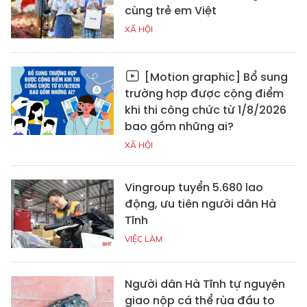
cùng trẻ em Việt
XÃ HỘI
[Motion graphic] Bổ sung
trường hợp được cộng điểm
khi thi công chức từ 1/8/2026
bao gồm những ai?
XÃ HỘI
Vingroup tuyển 5.680 lao
động, ưu tiên người dân Hà
Tĩnh
VIỆC LÀM
Người dân Hà Tĩnh tự nguyện
giao nộp cá thể rùa đầu to