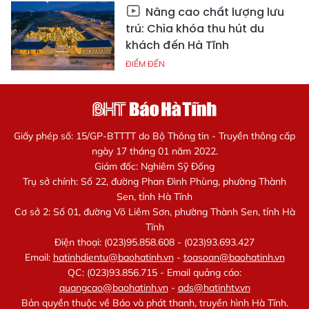
Nâng cao chất lượng lưu
trú: Chìa khóa thu hút du
khách đến Hà Tĩnh
ĐIỂM ĐẾN
Giấy phép số: 15/GP-BTTTT do Bộ Thông tin - Truyền thông cấp
ngày 17 tháng 01 năm 2022.
Giám đốc: Nghiêm Sỹ Đống
Trụ sở chính: Số 22, đường Phan Đình Phùng, phường Thành
Sen, tỉnh Hà Tĩnh
Cơ sở 2: Số 01, đường Võ Liêm Sơn, phường Thành Sen, tỉnh Hà
Tĩnh
Điện thoại: (023)95.858.608 - (023)93.693.427
Email:
hatinhdientu@baohatinh.vn
-
toasoan@baohatinh.vn
QC: (023)93.856.715 - Email quảng cáo:
quangcao@baohatinh.vn
-
ads@hatinhtv.vn
Bản quyền thuộc về Báo và phát thanh, truyền hình Hà Tĩnh.