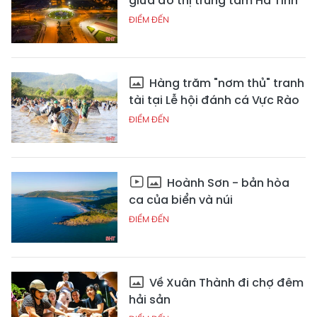
giữa đô thị trung tâm Hà Tĩnh
ĐIỂM ĐẾN
Hàng trăm "nơm thủ" tranh
tài tại Lễ hội đánh cá Vực Rào
ĐIỂM ĐẾN
Hoành Sơn - bản hòa
ca của biển và núi
ĐIỂM ĐẾN
Về Xuân Thành đi chợ đêm
hải sản