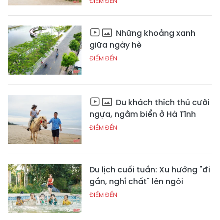
ĐIỂM ĐẾN
Những khoảng xanh
giữa ngày hè
ĐIỂM ĐẾN
Du khách thích thú cưỡi
ngựa, ngắm biển ở Hà Tĩnh
ĐIỂM ĐẾN
Du lịch cuối tuần: Xu hướng "đi
gần, nghỉ chất" lên ngôi
ĐIỂM ĐẾN