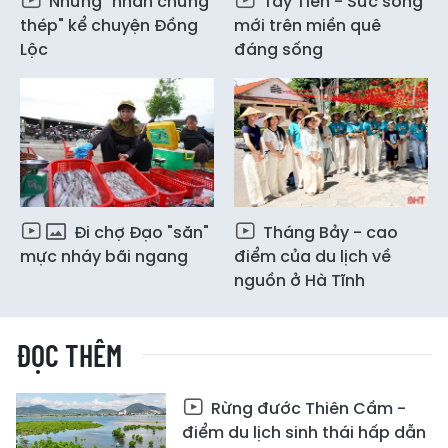
Những "nhân chứng
Tây Tiến - Sức sống
thép" kể chuyện Đồng
mới trên miền quê
Lộc
đáng sống
Đi chợ Đạo "săn"
Tháng Bảy - cao
mực nháy bãi ngang
điểm của du lịch về
nguồn ở Hà Tĩnh
ĐỌC THÊM
Rừng đước Thiên Cầm -
điểm du lịch sinh thái hấp dẫn