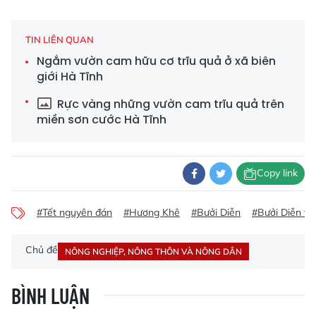
TIN LIÊN QUAN
Ngắm vườn cam hữu cơ trĩu quả ở xã biên
giới Hà Tĩnh
Rực vàng những vườn cam trĩu quả trên
miền sơn cước Hà Tĩnh
Copy link
#Tết nguyên đán
#Hương Khê
#Bưởi Diễn
#Bưởi Diễn tạ
Chủ đề
NÔNG NGHIỆP, NÔNG THÔN VÀ NÔNG DÂN
BÌNH LUẬN