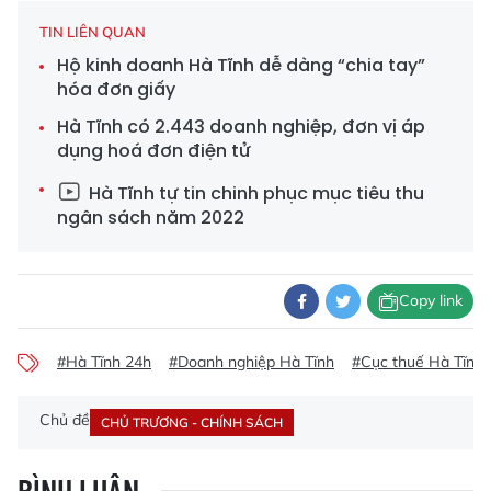
TIN LIÊN QUAN
Hộ kinh doanh Hà Tĩnh dễ dàng “chia tay”
hóa đơn giấy
Hà Tĩnh có 2.443 doanh nghiệp, đơn vị áp
dụng hoá đơn điện tử
Hà Tĩnh tự tin chinh phục mục tiêu thu
ngân sách năm 2022
Copy link
#Hà Tĩnh 24h
#Doanh nghiệp Hà Tĩnh
#Cục thuế Hà Tĩnh
Chủ đề
CHỦ TRƯƠNG - CHÍNH SÁCH
BÌNH LUẬN