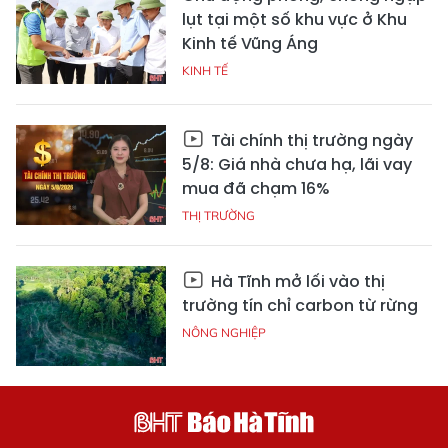
lụt tại một số khu vực ở Khu
Kinh tế Vũng Áng
KINH TẾ
Tài chính thị trường ngày
5/8: Giá nhà chưa hạ, lãi vay
mua đã chạm 16%
THỊ TRƯỜNG
Hà Tĩnh mở lối vào thị
trường tín chỉ carbon từ rừng
NÔNG NGHIỆP