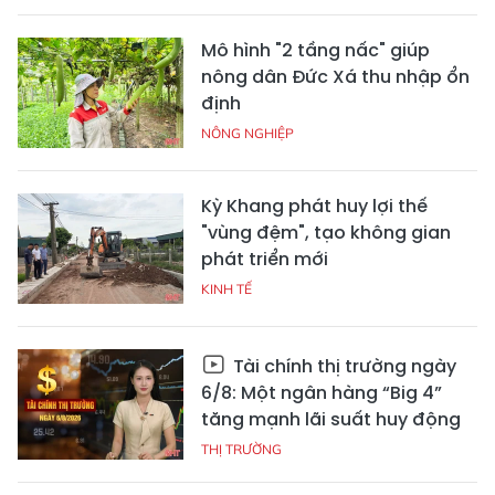
Mô hình "2 tầng nấc" giúp
nông dân Đức Xá thu nhập ổn
định
NÔNG NGHIỆP
Kỳ Khang phát huy lợi thế
"vùng đệm", tạo không gian
phát triển mới
KINH TẾ
Tài chính thị trường ngày
6/8: Một ngân hàng “Big 4”
tăng mạnh lãi suất huy động
THỊ TRƯỜNG