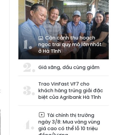
Cận cảnh thu hoạch
ngọc trai quy mô lớn nhất
ở Hà Tĩnh
n
ề
Giá xăng, dầu cùng giảm
h
à
Trao VinFast VF7 cho
t
khách hàng trúng giải đặc
biệt của Agribank Hà Tĩnh
Tài chính thị trường
ngày 3/8: Mua vàng vùng
giá cao có thể lỗ 10 triệu