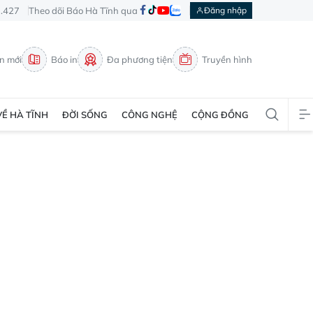
3.427
Theo dõi Báo Hà Tĩnh qua
Đăng nhập
in mới
Báo in
Đa phương tiện
Truyền hình
VỀ HÀ TĨNH
ĐỜI SỐNG
CÔNG NGHỆ
CỘNG ĐỒNG