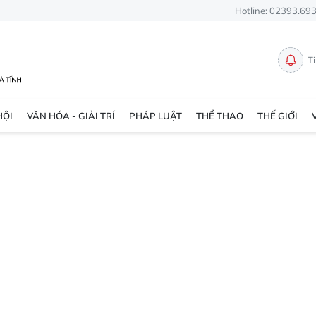
Hotline: 02393.69
T
HỘI
VĂN HÓA - GIẢI TRÍ
PHÁP LUẬT
THỂ THAO
THẾ GIỚI