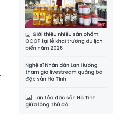
h
Giới thiệu nhiều sản phẩm
à
OCOP tại lễ khai trương du lịch
m
biển năm 2026
n
Nghệ sĩ Nhân dân Lan Hương
tham gia livestream quảng bá
ự
đặc sản Hà Tĩnh
u
u
Lan tỏa đặc sản Hà Tĩnh
g
giữa lòng Thủ đô
o
p
n