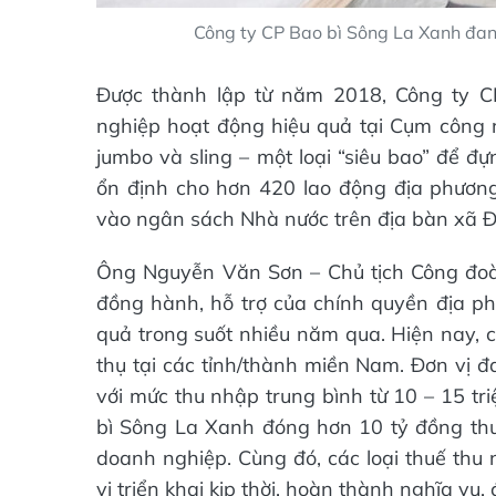
Công ty CP Bao bì Sông La Xanh đan
Được thành lập từ năm 2018, Công ty 
nghiệp hoạt động hiệu quả tại Cụm công 
jumbo và sling – một loại “siêu bao” để đ
ổn định cho hơn 420 lao động địa phương
vào ngân sách Nhà nước trên địa bàn xã Đ
Ông Nguyễn Văn Sơn – Chủ tịch Công đoà
đồng hành, hỗ trợ của chính quyền địa p
quả trong suốt nhiều năm qua. Hiện nay, 
thụ tại các tỉnh/thành miền Nam. Đơn vị 
với mức thu nhập trung bình từ 10 – 15 tr
bì Sông La Xanh đóng hơn 10 tỷ đồng thuế
doanh nghiệp. Cùng đó, các loại thuế thu
vị triển khai kịp thời, hoàn thành nghĩa v