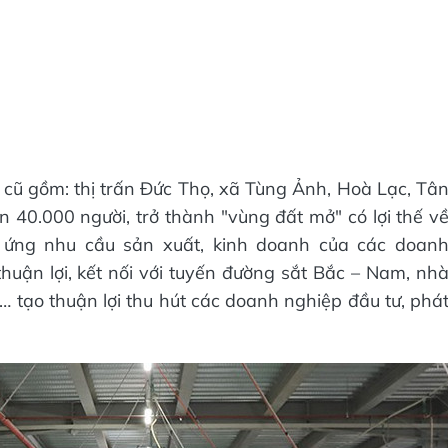
 cũ gồm: thị trấn Đức Thọ, xã Tùng Ảnh, Hoà Lạc, Tâ
n 40.000 người, trở thành "vùng đất mở" có lợi thế v
áp ứng nhu cầu sản xuất, kinh doanh của các doan
huận lợi, kết nối với tuyến đường sắt Bắc – Nam, nh
8… tạo thuận lợi thu hút các doanh nghiệp đầu tư, phá