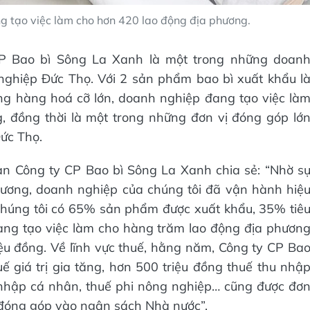
g tạo việc làm cho hơn 420 lao động địa phương.
CP Bao bì Sông La Xanh là một trong những doan
nghiệp Đức Thọ. Với 2 sản phẩm bao bì xuất khẩu l
ựng hàng hoá cỡ lớn, doanh nghiệp đang tạo việc là
, đồng thời là một trong những đơn vị đóng góp lớ
ức Thọ.
n Công ty CP Bao bì Sông La Xanh chia sẻ: “Nhờ s
hương, doanh nghiệp của chúng tôi đã vận hành hiệ
chúng tôi có 65% sản phẩm được xuất khẩu, 35% tiê
đang tạo việc làm cho hàng trăm lao động địa phươn
iệu đồng. Về lĩnh vực thuế, hằng năm, Công ty CP Ba
 giá trị gia tăng, hơn 500 triệu đồng thuế thu nhậ
 nhập cá nhân, thuế phi nông nghiệp… cũng được đơ
ụ, đóng góp vào ngân sách Nhà nước”.