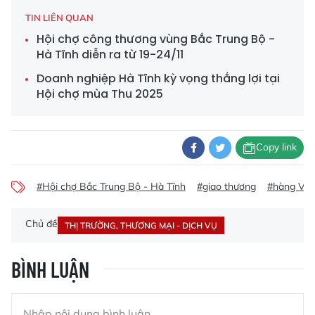
TIN LIÊN QUAN
Hội chợ công thương vùng Bắc Trung Bộ -
Hà Tĩnh diễn ra từ 19-24/11
Doanh nghiệp Hà Tĩnh kỳ vọng thắng lợi tại
Hội chợ mùa Thu 2025
Copy link
#Hội chợ Bắc Trung Bộ - Hà Tĩnh
#giao thương
#hàng Việ
Chủ đề
THỊ TRƯỜNG, THƯƠNG MẠI - DỊCH VỤ
BÌNH LUẬN