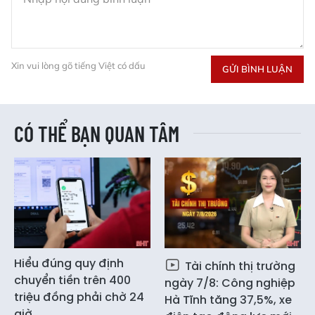
Xin vui lòng gõ tiếng Việt có dấu
GỬI BÌNH LUẬN
CÓ THỂ BẠN QUAN TÂM
Hiểu đúng quy định
Tài chính thị trường
chuyển tiền trên 400
ngày 7/8: Công nghiệp
triệu đồng phải chờ 24
Hà Tĩnh tăng 37,5%, xe
giờ