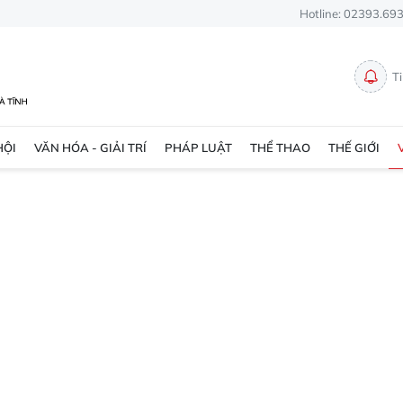
Hotline: 02393.69
T
HỘI
VĂN HÓA - GIẢI TRÍ
PHÁP LUẬT
THỂ THAO
THẾ GIỚI