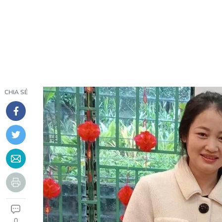
CHIA SẺ
0