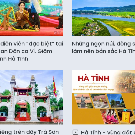
diễn viên “đặc biệt” tại
Những ngọn núi, dòng 
oan Dân ca Ví, Giặm
làm nên bản sắc Hà Tĩ
ỉnh Hà Tĩnh
iêng trên dãy Trà Sơn
Hà Tĩnh - vùng đất 