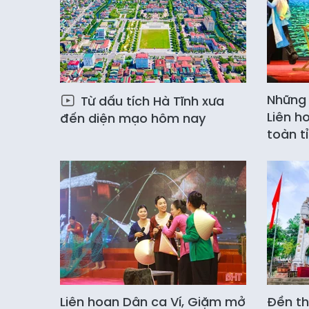
Những 
Từ dấu tích Hà Tĩnh xưa
Liên h
đến diện mạo hôm nay
toàn t
Liên hoan Dân ca Ví, Giặm mở
Đền th