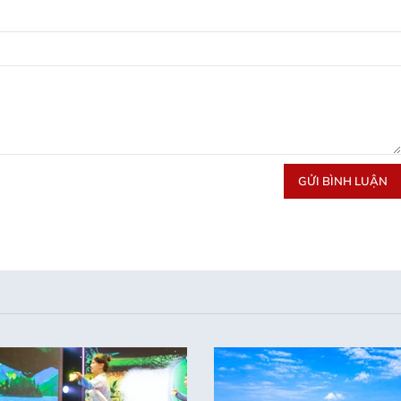
GỬI BÌNH LUẬN