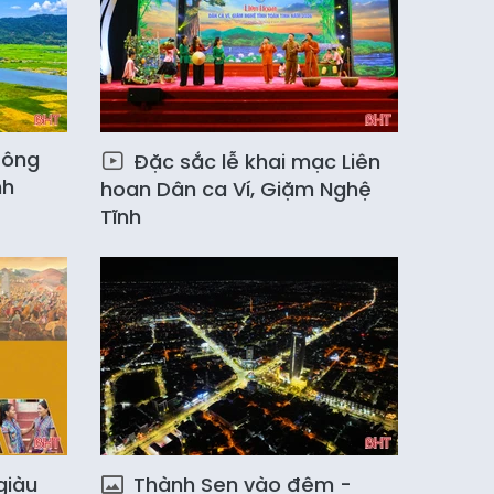
sông
Đặc sắc lễ khai mạc Liên
nh
hoan Dân ca Ví, Giặm Nghệ
Tĩnh
giàu
Thành Sen vào đêm -