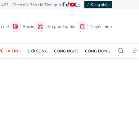
3.427
Theo dõi Báo Hà Tĩnh qua
Đăng nhập
in mới
Báo in
Đa phương tiện
Truyền hình
VỀ HÀ TĨNH
ĐỜI SỐNG
CÔNG NGHỆ
CỘNG ĐỒNG