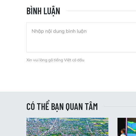
BÌNH LUẬN
Xin vui lòng gõ tiếng Việt có dấu
CÓ THỂ BẠN QUAN TÂM