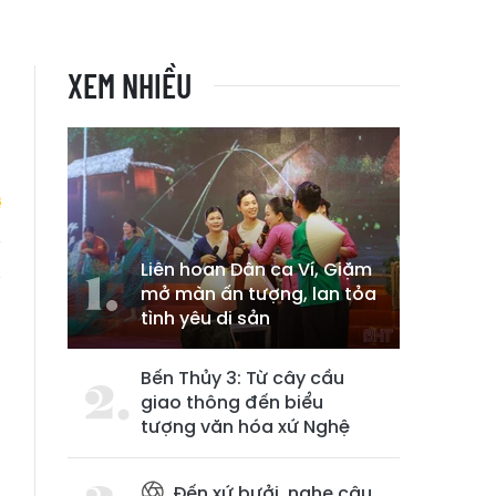
XEM NHIỀU
Liên hoan Dân ca Ví, Giặm
g
mở màn ấn tượng, lan tỏa
tình yêu di sản
Bến Thủy 3: Từ cây cầu
giao thông đến biểu
tượng văn hóa xứ Nghệ
Đến xứ bưởi, nghe câu