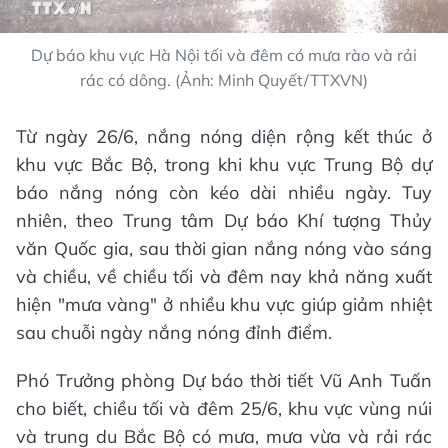
Dự báo khu vực Hà Nội tối và đêm có mưa rào và rải
rác có dông. (Ảnh: Minh Quyết/TTXVN)
Từ ngày 26/6, nắng nóng diện rộng kết thúc ở
khu vực Bắc Bộ, trong khi khu vực Trung Bộ dự
báo nắng nóng còn kéo dài nhiều ngày. Tuy
nhiên, theo Trung tâm Dự báo Khí tượng Thủy
văn Quốc gia, sau thời gian nắng nóng vào sáng
và chiều, về chiều tối và đêm nay khả năng xuất
hiện "mưa vàng" ở nhiều khu vực giúp giảm nhiệt
sau chuỗi ngày nắng nóng đỉnh điểm.
Phó Trưởng phòng Dự báo thời tiết Vũ Anh Tuấn
cho biết, chiều tối và đêm 25/6, khu vực vùng núi
và trung du Bắc Bộ có mưa, mưa vừa và rải rác