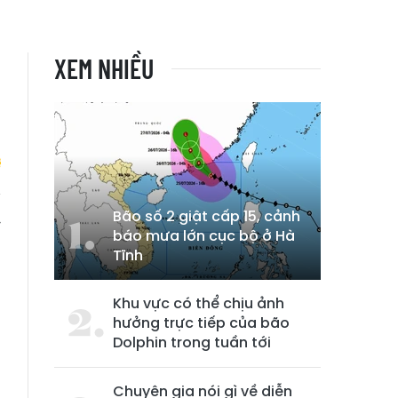
XEM NHIỀU
Bão số 2 giật cấp 15, cảnh
y
báo mưa lớn cục bộ ở Hà
Tĩnh
Khu vực có thể chịu ảnh
hưởng trực tiếp của bão
Dolphin trong tuần tới
Chuyên gia nói gì về diễn