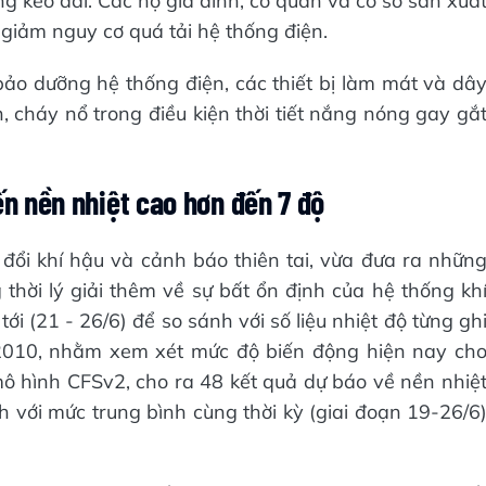
ng kéo dài. Các hộ gia đình, cơ quan và cơ sở sản xuấ
ể giảm nguy cơ quá tải hệ thống điện.
ảo dưỡng hệ thống điện, các thiết bị làm mát và dâ
cháy nổ trong điều kiện thời tiết nắng nóng gay gắ
ến nền nhiệt cao hơn đến 7 độ
đổi khí hậu và cảnh báo thiên tai, vừa đưa ra nhữn
thời lý giải thêm về sự bất ổn định của hệ thống kh
ới (21 - 26/6) để so sánh với số liệu nhiệt độ từng gh
-2010, nhằm xem xét mức độ biến động hiện nay ch
mô hình CFSv2, cho ra 48 kết quả dự báo về nền nhiệ
h với mức trung bình cùng thời kỳ (giai đoạn 19-26/6