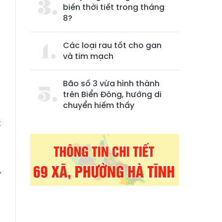
biến thời tiết trong tháng
8?
Các loại rau tốt cho gan
và tim mạch
Bão số 3 vừa hình thành
trên Biển Đông, hướng di
chuyển hiếm thấy
t
i
ừ
n
h