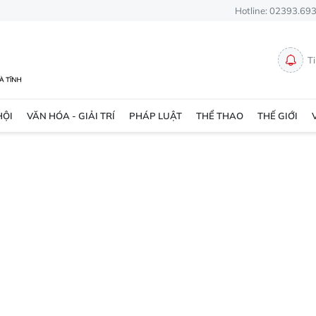
Hotline: 02393.69
T
HỘI
VĂN HÓA - GIẢI TRÍ
PHÁP LUẬT
THỂ THAO
THẾ GIỚI