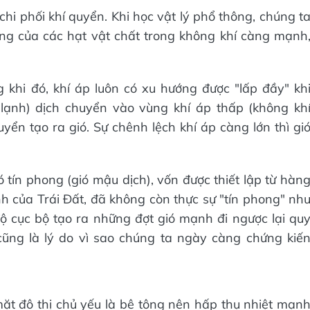
chi phối khí quyển. Khi học vật lý phổ thông, chúng t
ộng của các hạt vật chất trong không khí càng mạnh
 khi đó, khí áp luôn có xu hướng được "lấp đầy" kh
 lạnh) dịch chuyển vào vùng khí áp thấp (không kh
yển tạo ra gió. Sự chênh lệch khí áp càng lớn thì gi
ó tín phong (gió mậu dịch), vốn được thiết lập từ hàn
nh của Trái Đất, đã không còn thực sự "tín phong" nh
độ cục bộ tạo ra những đợt gió mạnh đi ngược lại qu
cũng là lý do vì sao chúng ta ngày càng chứng kiế
ặt đô thị chủ yếu là bê tông nên hấp thụ nhiệt mạn