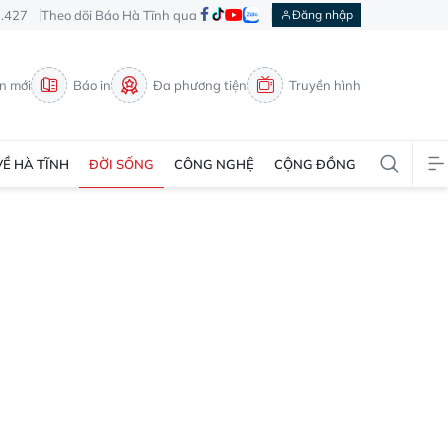
3.427
Theo dõi Báo Hà Tĩnh qua
Đăng nhập
in mới
Báo in
Đa phương tiện
Truyền hình
VỀ HÀ TĨNH
ĐỜI SỐNG
CÔNG NGHỆ
CỘNG ĐỒNG