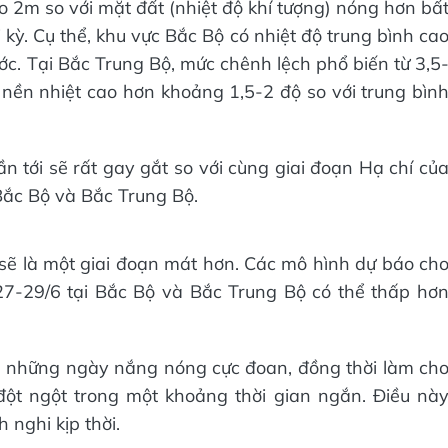
ao 2m so với mặt đất (nhiệt độ khí tượng) nóng hơn bấ
 kỳ. Cụ thể, khu vực Bắc Bộ có nhiệt độ trung bình ca
ớc. Tại Bắc Trung Bộ, mức chênh lệch phổ biến từ 3,5
 nền nhiệt cao hơn khoảng 1,5-2 độ so với trung bìn
n tới sẽ rất gay gắt so với cùng giai đoạn Hạ chí củ
 Bắc Bộ và Bắc Trung Bộ.
ẽ là một giai đoạn mát hơn. Các mô hình dự báo ch
 27-29/6 tại Bắc Bộ và Bắc Trung Bộ có thể thấp hơ
ra những ngày nắng nóng cực đoan, đồng thời làm ch
 đột ngột trong một khoảng thời gian ngắn. Điều nà
 nghi kịp thời.