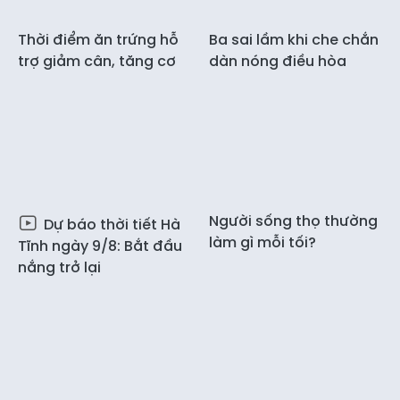
Thời điểm ăn trứng hỗ
Ba sai lầm khi che chắn
trợ giảm cân, tăng cơ
dàn nóng điều hòa
XIN CHÀO,
Người sống thọ thường
Dự báo thời tiết Hà
TÔI LÀ CHATBOT CỦA
làm gì mỗi tối?
Tĩnh ngày 9/8: Bắt đầu
nắng trở lại
BÁO HÀ TĨNH
Hãy hỏi tôi bất kỳ điều gì bạn cần biết về
Báo Hà Tĩnh nhé. Tôi sẵn sàng hỗ trợ!