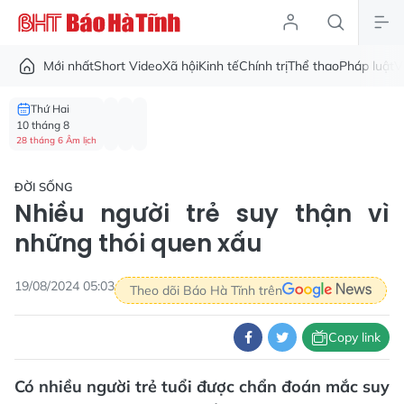
Mới nhất
Short Video
Xã hội
Kinh tế
Chính trị
Thể thao
Pháp luật
V
Thứ Hai
10 tháng 8
28 tháng 6 Âm lịch
ĐỜI SỐNG
Nhiều người trẻ suy thận vì
những thói quen xấu
19/08/2024 05:03
Theo dõi Báo Hà Tĩnh trên
Copy link
Có nhiều người trẻ tuổi được chẩn đoán mắc suy