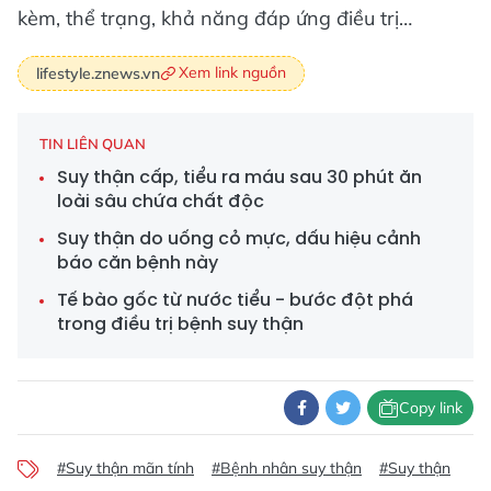
kèm, thể trạng, khả năng đáp ứng điều trị…
Xem link nguồn
lifestyle.znews.vn
TIN LIÊN QUAN
Suy thận cấp, tiểu ra máu sau 30 phút ăn
loài sâu chứa chất độc
Suy thận do uống cỏ mực, dấu hiệu cảnh
báo căn bệnh này
Tế bào gốc từ nước tiểu - bước đột phá
trong điều trị bệnh suy thận
Copy link
#Suy thận mãn tính
#Bệnh nhân suy thận
#Suy thận