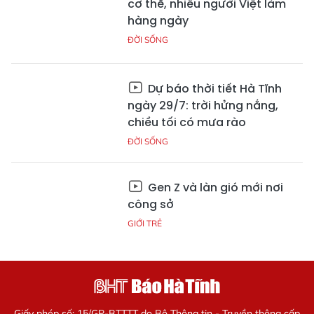
cơ thể, nhiều người Việt làm
hàng ngày
ĐỜI SỐNG
Dự báo thời tiết Hà Tĩnh
ngày 29/7: trời hửng nắng,
chiều tối có mưa rào
ĐỜI SỐNG
Gen Z và làn gió mới nơi
công sở
GIỚI TRẺ
Giấy phép số: 15/GP-BTTTT do Bộ Thông tin - Truyền thông cấp