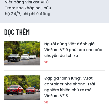
Việt bằng VinFast VF 8:
Trạm sạc khắp nơi, cứu
hộ 24/7, chi phí 0 đồng
ĐỌC THÊM
Người dùng Việt đánh giá:
VinFast VF 9 phù hợp cho các
chuyến du lịch xa
XE
Đạp ga “dính lưng”, vượt
container nhẹ nhàng: Trải
nghiệm khiến chủ xe mê
VinFast VF 8
XE