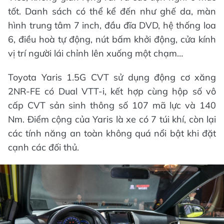
tốt. Danh sách có thể kể đến như ghế da, màn
hình trung tâm 7 inch, đầu đĩa DVD, hệ thống loa
6, điều hoà tự động, nút bấm khởi động, cửa kính
vị trí người lái chỉnh lên xuống một chạm…
Toyota Yaris 1.5G CVT sử dụng động cơ xăng
2NR-FE có Dual VTT-i, kết hợp cùng hộp số vô
cấp CVT sản sinh thông số 107 mã lực và 140
Nm. Điểm cộng của Yaris là xe có 7 túi khí, còn lại
các tính năng an toàn không quá nổi bật khi đặt
cạnh các đối thủ.