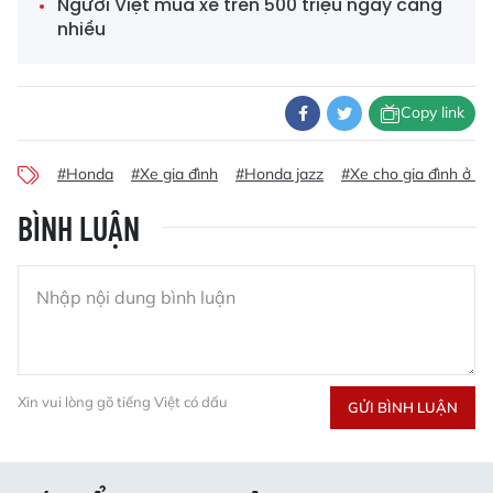
Người Việt mua xe trên 500 triệu ngày càng
nhiều
Copy link
#Honda
#Xe gia đình
#Honda jazz
#Xe cho gia đình ở V
BÌNH LUẬN
Xin vui lòng gõ tiếng Việt có dấu
GỬI BÌNH LUẬN