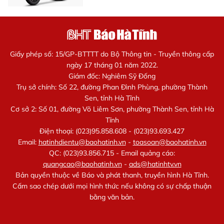
Giấy phép số: 15/GP-BTTTT do Bộ Thông tin - Truyền thông cấp
ngày 17 tháng 01 năm 2022.
Giám đốc: Nghiêm Sỹ Đống
Trụ sở chính: Số 22, đường Phan Đình Phùng, phường Thành
Sen, tỉnh Hà Tĩnh
Cơ sở 2: Số 01, đường Võ Liêm Sơn, phường Thành Sen, tỉnh Hà
Tĩnh
Điện thoại: (023)95.858.608 - (023)93.693.427
Email:
hatinhdientu@baohatinh.vn
-
toasoan@baohatinh.vn
QC: (023)93.856.715 - Email quảng cáo:
quangcao@baohatinh.vn
-
ads@hatinhtv.vn
Bản quyền thuộc về Báo và phát thanh, truyền hình Hà Tĩnh.
Cấm sao chép dưới mọi hình thức nếu không có sự chấp thuận
bằng văn bản.