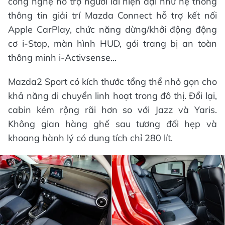
công nghệ hỗ trợ người lái hiện đại như hệ thống
thông tin giải trí Mazda Connect hỗ trợ kết nối
Apple CarPlay, chức năng dừng/khởi động động
cơ i-Stop, màn hình HUD, gói trang bị an toàn
thông minh i-Activsense...
Mazda2 Sport có kích thước tổng thể nhỏ gọn cho
khả năng di chuyển linh hoạt trong đô thị. Đổi lại,
cabin kém rộng rãi hơn so với Jazz và Yaris.
Không gian hàng ghế sau tương đối hẹp và
khoang hành lý có dung tích chỉ 280 lít.