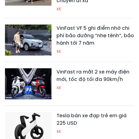
chuyến đi xa
XE
VinFast VF 5 ghi điểm nhờ chi
phí bảo dưỡng “nhẹ tênh”, bảo
hành tới 7 năm
XE
VinFast ra mắt 2 xe máy điện
mới, tốc độ tối đa 90km/h
XE
Tesla bán xe đạp trẻ em giá
225 USD
XE