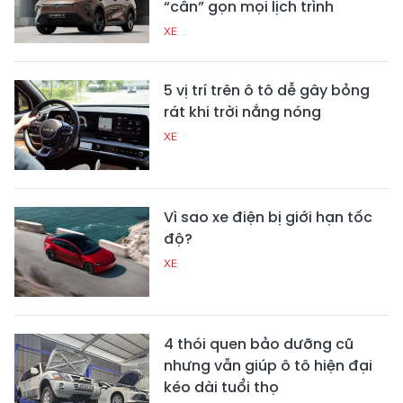
“cân” gọn mọi lịch trình
XE
5 vị trí trên ô tô dễ gây bỏng
rát khi trời nắng nóng
XE
Vì sao xe điện bị giới hạn tốc
độ?
XE
4 thói quen bảo dưỡng cũ
nhưng vẫn giúp ô tô hiện đại
kéo dài tuổi thọ