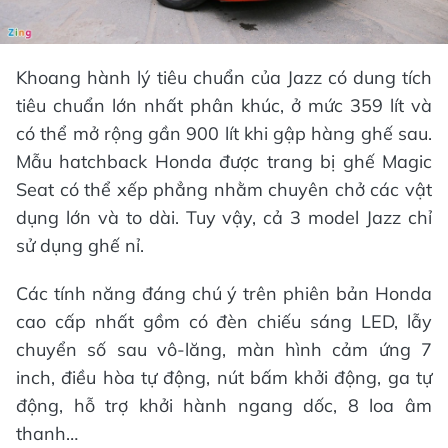
Khoang hành lý tiêu chuẩn của Jazz có dung tích
tiêu chuẩn lớn nhất phân khúc, ở mức 359 lít và
có thể mở rộng gần 900 lít khi gập hàng ghế sau.
Mẫu hatchback Honda được trang bị ghế Magic
Seat có thể xếp phẳng nhằm chuyên chở các vật
dụng lớn và to dài. Tuy vậy, cả 3 model Jazz chỉ
sử dụng ghế nỉ.
Các tính năng đáng chú ý trên phiên bản Honda
cao cấp nhất gồm có đèn chiếu sáng LED, lẫy
chuyển số sau vô-lăng, màn hình cảm ứng 7
inch, điều hòa tự động, nút bấm khởi động, ga tự
động, hỗ trợ khởi hành ngang dốc, 8 loa âm
thanh…