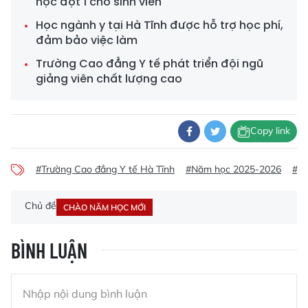
học đợt 1 cho sinh viên
Học ngành y tại Hà Tĩnh được hỗ trợ học phí,
đảm bảo việc làm
Trường Cao đẳng Y tế phát triển đội ngũ
giảng viên chất lượng cao
Copy link
#Trường Cao đẳng Y tế Hà Tĩnh
#Năm học 2025-2026
#Đà
Chủ đề
CHÀO NĂM HỌC MỚI
BÌNH LUẬN