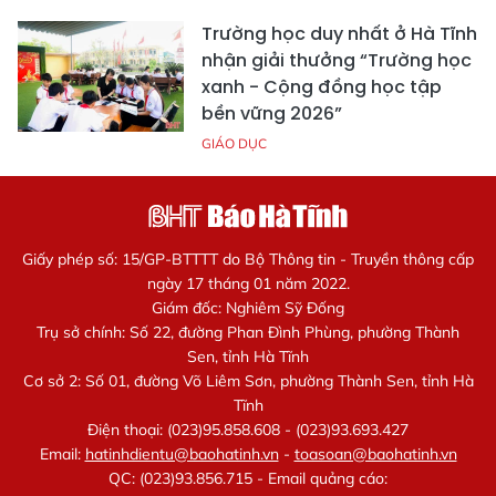
Trường học duy nhất ở Hà Tĩnh
nhận giải thưởng “Trường học
xanh - Cộng đồng học tập
bền vững 2026”
GIÁO DỤC
Giấy phép số: 15/GP-BTTTT do Bộ Thông tin - Truyền thông cấp
ngày 17 tháng 01 năm 2022.
Giám đốc: Nghiêm Sỹ Đống
Trụ sở chính: Số 22, đường Phan Đình Phùng, phường Thành
Sen, tỉnh Hà Tĩnh
Cơ sở 2: Số 01, đường Võ Liêm Sơn, phường Thành Sen, tỉnh Hà
Tĩnh
Điện thoại: (023)95.858.608 - (023)93.693.427
Email:
hatinhdientu@baohatinh.vn
-
toasoan@baohatinh.vn
QC: (023)93.856.715 - Email quảng cáo: