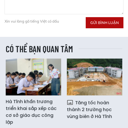
Xin vui lòng gõ tiếng Việt có dấu
GỬI BÌNH LUẬN
CÓ THỂ BẠN QUAN TÂM
Hà Tĩnh khẩn trương
Tăng tốc hoàn
triển khai sắp xếp các
thành 2 trường học
cơ sở giáo dục công
vùng biên ở Hà Tĩnh
lập