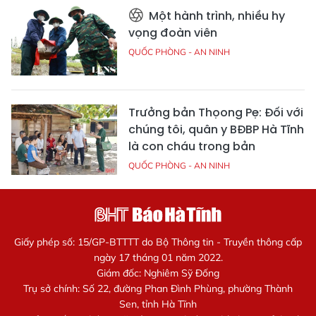
Một hành trình, nhiều hy
vọng đoàn viên
QUỐC PHÒNG - AN NINH
Trưởng bản Thọong Pẹ: Đối với
chúng tôi, quân y BĐBP Hà Tĩnh
là con cháu trong bản
QUỐC PHÒNG - AN NINH
Giấy phép số: 15/GP-BTTTT do Bộ Thông tin - Truyền thông cấp
ngày 17 tháng 01 năm 2022.
Giám đốc: Nghiêm Sỹ Đống
Trụ sở chính: Số 22, đường Phan Đình Phùng, phường Thành
Sen, tỉnh Hà Tĩnh