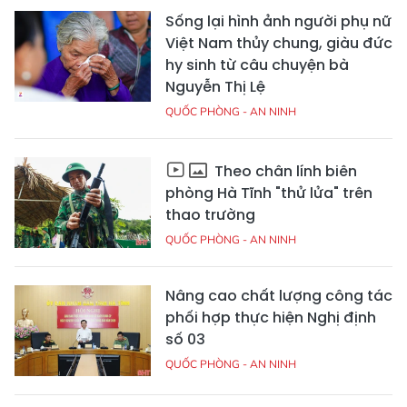
Sống lại hình ảnh người phụ nữ
Việt Nam thủy chung, giàu đức
hy sinh từ câu chuyện bà
Nguyễn Thị Lệ
QUỐC PHÒNG - AN NINH
Theo chân lính biên
phòng Hà Tĩnh "thử lửa" trên
thao trường
QUỐC PHÒNG - AN NINH
Nâng cao chất lượng công tác
phối hợp thực hiện Nghị định
số 03
QUỐC PHÒNG - AN NINH