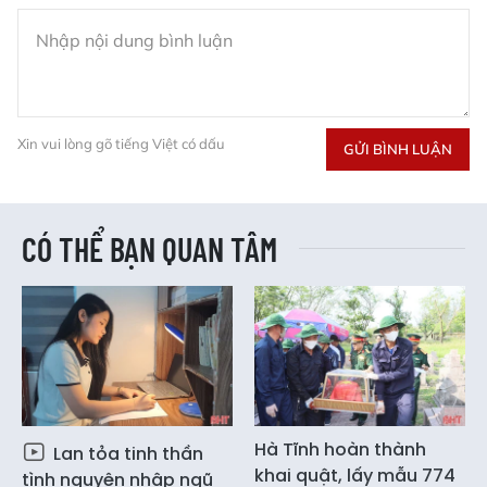
Xin vui lòng gõ tiếng Việt có dấu
GỬI BÌNH LUẬN
CÓ THỂ BẠN QUAN TÂM
Hà Tĩnh hoàn thành
Lan tỏa tinh thần
khai quật, lấy mẫu 774
tình nguyện nhập ngũ