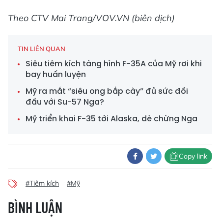
Theo CTV Mai Trang/VOV.VN (biên dịch)
TIN LIÊN QUAN
Siêu tiêm kích tàng hình F-35A của Mỹ rơi khi
bay huấn luyện
Mỹ ra mắt “siêu ong bắp cày” đủ sức đối
đầu với Su-57 Nga?
Mỹ triển khai F-35 tới Alaska, dè chừng Nga
Copy link
#Tiêm kích
#Mỹ
BÌNH LUẬN