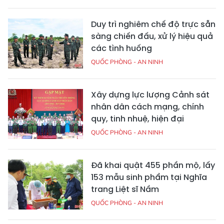
Duy trì nghiêm chế độ trực sẵn
sàng chiến đấu, xử lý hiệu quả
các tình huống
QUỐC PHÒNG - AN NINH
Xây dựng lực lượng Cảnh sát
nhân dân cách mạng, chính
quy, tinh nhuệ, hiện đại
QUỐC PHÒNG - AN NINH
Đã khai quật 455 phần mộ, lấy
153 mẫu sinh phẩm tại Nghĩa
trang Liệt sĩ Nầm
QUỐC PHÒNG - AN NINH