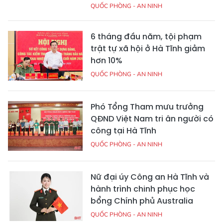
QUỐC PHÒNG - AN NINH
6 tháng đầu năm, tội phạm
trật tự xã hội ở Hà Tĩnh giảm
hơn 10%
QUỐC PHÒNG - AN NINH
Phó Tổng Tham mưu trưởng
QĐND Việt Nam tri ân người có
công tại Hà Tĩnh
QUỐC PHÒNG - AN NINH
Nữ đại úy Công an Hà Tĩnh và
hành trình chinh phục học
bổng Chính phủ Australia
QUỐC PHÒNG - AN NINH