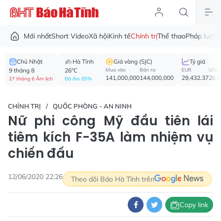
Mới nhất
Short Video
Xã hội
Kinh tế
Chính trị
Thể thao
Pháp luật
V
Chủ Nhật
Hà Tĩnh
Giá vàng (SJC)
Tỷ giá
9 tháng 8
26°C
Mua vào
Bán ra
EUR
USD
141,000,000
144,000,000
29,432.37
26,
27 tháng 6 Âm lịch
Độ ẩm 85%
CHÍNH TRỊ
QUỐC PHÒNG - AN NINH
Nữ phi công Mỹ đầu tiên lái
tiêm kích F-35A làm nhiệm vụ
chiến đấu
12/06/2020 22:26
Theo dõi Báo Hà Tĩnh trên
Copy link