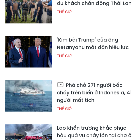
du khách chấn động Thái Lan
THẾ GIỚI
'Kim bài Trump' của ông
Netanyahu mất dần hiệu lực
THẾ GIỚI
Phà chở 271 người bốc
cháy trên biển ở Indonesia, 41
người mất tích
THẾ GIỚI
Lào khẩn trương khắc phục
hậu quả vụ cháy lớn tại chợ ở