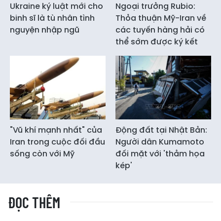
Ukraine ký luật mới cho
Ngoại trưởng Rubio:
binh sĩ là tù nhân tình
Thỏa thuận Mỹ-Iran về
nguyện nhập ngũ
các tuyến hàng hải có
thể sớm được ký kết
"Vũ khí mạnh nhất" của
Động đất tại Nhật Bản:
Iran trong cuộc đối đầu
Người dân Kumamoto
sống còn với Mỹ
đối mặt với 'thảm họa
kép'
ĐỌC THÊM