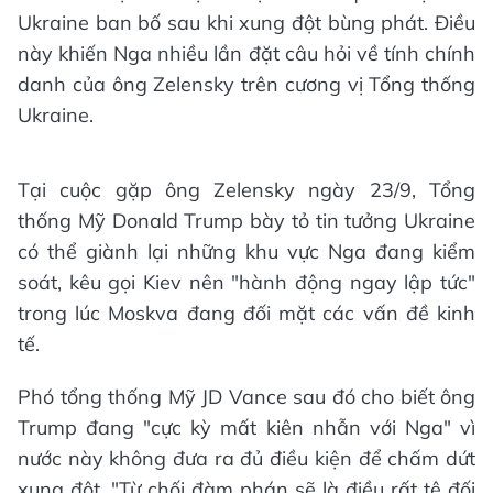
Ukraine ban bố sau khi xung đột bùng phát. Điều
này khiến Nga nhiều lần đặt câu hỏi về tính chính
danh của ông Zelensky trên cương vị Tổng thống
Ukraine.
Tại cuộc gặp ông Zelensky ngày 23/9, Tổng
thống Mỹ Donald Trump bày tỏ tin tưởng Ukraine
có thể giành lại những khu vực Nga đang kiểm
soát, kêu gọi Kiev nên "hành động ngay lập tức"
trong lúc Moskva đang đối mặt các vấn đề kinh
tế.
Phó tổng thống Mỹ JD Vance sau đó cho biết ông
Trump đang "cực kỳ mất kiên nhẫn với Nga" vì
nước này không đưa ra đủ điều kiện để chấm dứt
xung đột. "Từ chối đàm phán sẽ là điều rất tệ đối