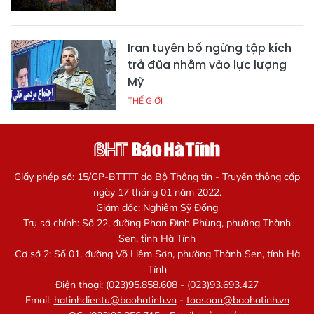
Iran tuyên bố ngừng tập kích
trả đũa nhằm vào lực lượng
Mỹ
THẾ GIỚI
Giấy phép số: 15/GP-BTTTT do Bộ Thông tin - Truyền thông cấp
ngày 17 tháng 01 năm 2022.
Giám đốc: Nghiêm Sỹ Đống
Trụ sở chính: Số 22, đường Phan Đình Phùng, phường Thành
Sen, tỉnh Hà Tĩnh
Cơ sở 2: Số 01, đường Võ Liêm Sơn, phường Thành Sen, tỉnh Hà
Tĩnh
Điện thoại: (023)95.858.608 - (023)93.693.427
Email:
hatinhdientu@baohatinh.vn
-
toasoan@baohatinh.vn