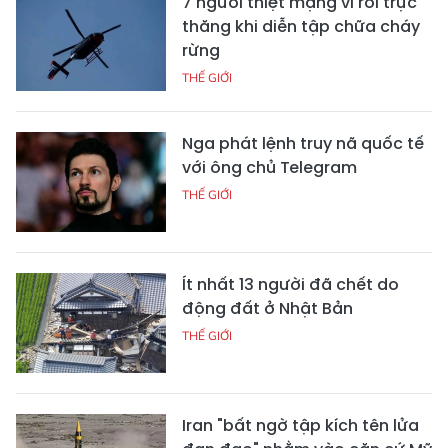
7 người thiệt mạng vì rơi trực
thăng khi diễn tập chữa cháy
rừng
THẾ GIỚI
Nga phát lệnh truy nã quốc tế
với ông chủ Telegram
THẾ GIỚI
Ít nhất 13 người đã chết do
động đất ở Nhật Bản
THẾ GIỚI
Iran "bất ngờ tập kích tên lửa