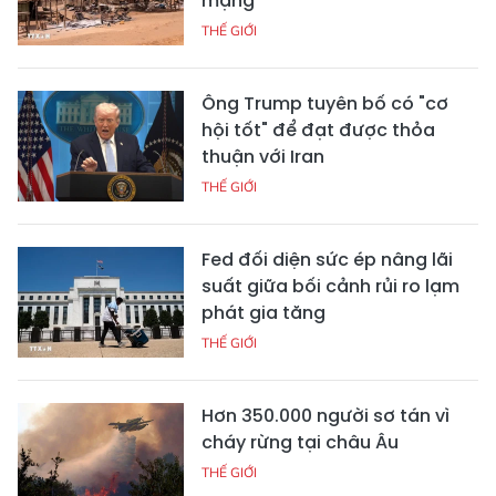
mạng
THẾ GIỚI
Ông Trump tuyên bố có "cơ
hội tốt" để đạt được thỏa
thuận với Iran
THẾ GIỚI
Fed đối diện sức ép nâng lãi
suất giữa bối cảnh rủi ro lạm
phát gia tăng
THẾ GIỚI
Hơn 350.000 người sơ tán vì
cháy rừng tại châu Âu
THẾ GIỚI