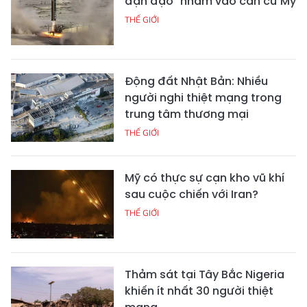
đạn đạo" nhằm vào căn cứ Mỹ
THẾ GIỚI
Động đất Nhật Bản: Nhiều
người nghi thiệt mạng trong
trung tâm thương mại
THẾ GIỚI
Mỹ có thực sự cạn kho vũ khí
sau cuộc chiến với Iran?
THẾ GIỚI
Thảm sát tại Tây Bắc Nigeria
khiến ít nhất 30 người thiệt