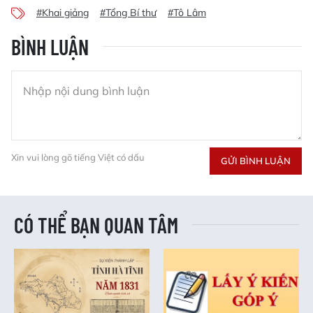
#Khai giảng
#Tổng Bí thư
#Tô Lâm
BÌNH LUẬN
Xin vui lòng gõ tiếng Việt có dấu
GỬI BÌNH LUẬN
CÓ THỂ BẠN QUAN TÂM