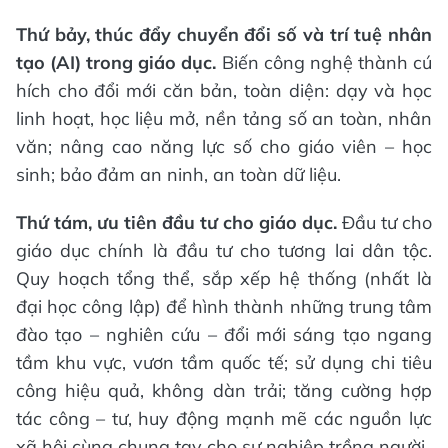
Thứ bảy, thúc đẩy chuyển đổi số và trí tuệ nhân
tạo (AI) trong giáo dục.
Biến công nghệ thành cú
hích cho đổi mới căn bản, toàn diện: dạy và học
linh hoạt, học liệu mở, nền tảng số an toàn, nhân
văn; nâng cao năng lực số cho giáo viên – học
sinh; bảo đảm an ninh, an toàn dữ liệu.
Thứ tám, ưu tiên đầu tư cho giáo dục.
Đầu tư cho
giáo dục chính là đầu tư cho tương lai dân tộc.
Quy hoạch tổng thể, sắp xếp hệ thống (nhất là
đại học công lập) để hình thành những trung tâm
đào tạo – nghiên cứu – đổi mới sáng tạo ngang
tầm khu vực, vươn tầm quốc tế; sử dụng chi tiêu
công hiệu quả, không dàn trải; tăng cường hợp
tác công – tư, huy động mạnh mẽ các nguồn lực
xã hội cùng chung tay cho sự nghiệp trồng người.