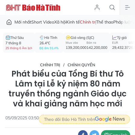
Mới nhất
Short Video
Xã hội
Kinh tế
Chính trị
Thể thao
Pháp luật
V
Thứ Sáu
Hà Tĩnh
Giá vàng (SJC)
Tỷ giá
7 tháng 8
26.4°C
Mua vào
Bán ra
EUR
USD
139,200,000
142,200,000
29,432.37
26,
25 tháng 6 Âm lịch
Độ ẩm 91.4%
CHÍNH TRỊ
CHÍNH QUYỀN
Phát biểu của Tổng Bí thư Tô
Lâm tại Lễ kỷ niệm 80 năm
truyền thống ngành Giáo dục
và khai giảng năm học mới
05/09/2025 03:50
Theo dõi Báo Hà Tĩnh trên
Copy link