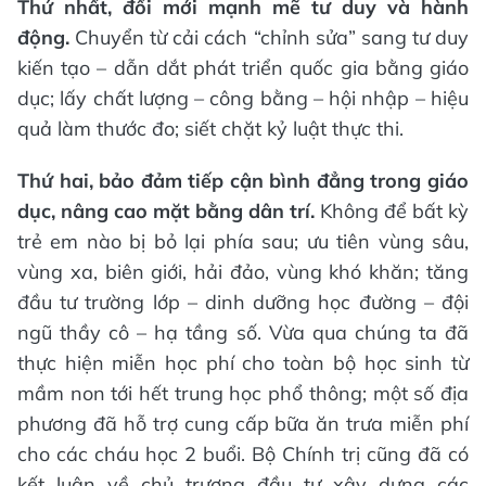
Thứ nhất, đổi mới mạnh mẽ tư duy và hành
động.
Chuyển từ cải cách “chỉnh sửa” sang tư duy
kiến tạo – dẫn dắt phát triển quốc gia bằng giáo
dục; lấy chất lượng – công bằng – hội nhập – hiệu
quả làm thước đo; siết chặt kỷ luật thực thi.
Thứ hai, bảo đảm tiếp cận bình đẳng trong giáo
dục, nâng cao mặt bằng dân trí.
Không để bất kỳ
trẻ em nào bị bỏ lại phía sau; ưu tiên vùng sâu,
vùng xa, biên giới, hải đảo, vùng khó khăn; tăng
đầu tư trường lớp – dinh dưỡng học đường – đội
ngũ thầy cô – hạ tầng số. Vừa qua chúng ta đã
thực hiện miễn học phí cho toàn bộ học sinh từ
mầm non tới hết trung học phổ thông; một số địa
phương đã hỗ trợ cung cấp bữa ăn trưa miễn phí
cho các cháu học 2 buổi. Bộ Chính trị cũng đã có
kết luận về chủ trương đầu tư xây dựng các