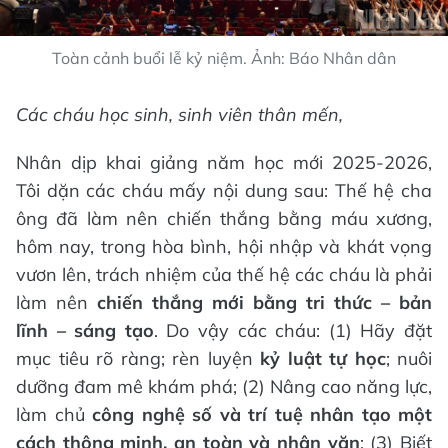
Toàn cảnh buổi lễ kỷ niệm. Ảnh: Báo Nhân dân
Các cháu học sinh, sinh viên thân mến,
Nhân dịp khai giảng năm học mới 2025-2026,
Tôi dặn các cháu mấy nội dung sau: Thế hệ cha
ông đã làm nên chiến thắng bằng máu xương,
hôm nay, trong hòa bình, hội nhập và khát vọng
vươn lên, trách nhiệm của thế hệ các cháu là phải
làm nên
chiến thắng mới bằng tri thức – bản
lĩnh – sáng tạo
. Do vậy các cháu: (1) Hãy đặt
mục tiêu rõ ràng; rèn luyện
kỷ luật tự học
; nuôi
dưỡng đam mê khám phá; (2) Nâng cao năng lực,
làm chủ
công nghệ số và trí tuệ nhân tạo một
cách thông minh, an toàn và nhân văn
; (3) Biết