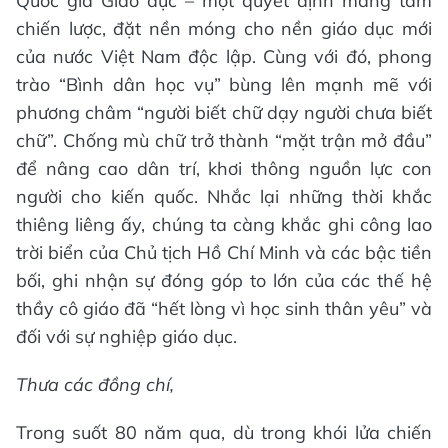
Quốc gia Giáo dục – một quyết định mang tầm
chiến lược, đặt nền móng cho nền giáo dục mới
của nước Việt Nam độc lập. Cùng với đó, phong
trào “Bình dân học vụ” bùng lên mạnh mẽ với
phương châm “người biết chữ dạy người chưa biết
chữ”. Chống mù chữ trở thành “mặt trận mở đầu”
để nâng cao dân trí, khơi thông nguồn lực con
người cho kiến quốc. Nhắc lại những thời khắc
thiêng liêng ấy, chúng ta càng khắc ghi công lao
trời biển của Chủ tịch Hồ Chí Minh và các bậc tiền
bối, ghi nhận sự đóng góp to lớn của các thế hệ
thầy cô giáo đã “hết lòng vì học sinh thân yêu” và
đối với sự nghiệp giáo dục.
Thưa các đồng chí,
Trong suốt 80 năm qua, dù trong khói lửa chiến