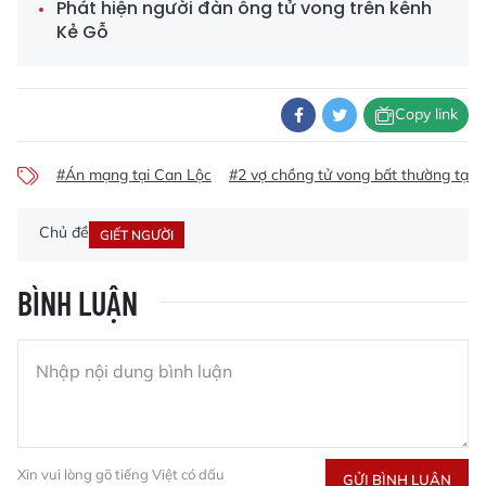
Phát hiện người đàn ông tử vong trên kênh
Kẻ Gỗ
Copy link
#Án mạng tại Can Lộc
#2 vợ chồng tử vong bất thường tại n
Chủ đề
GIẾT NGƯỜI
BÌNH LUẬN
Xin vui lòng gõ tiếng Việt có dấu
GỬI BÌNH LUẬN