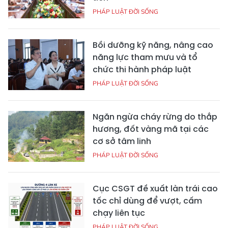
PHÁP LUẬT ĐỜI SỐNG
Bồi dưỡng kỹ năng, nâng cao
năng lực tham mưu và tổ
chức thi hành pháp luật
PHÁP LUẬT ĐỜI SỐNG
Ngăn ngừa cháy rừng do thắp
hương, đốt vàng mã tại các
cơ sở tâm linh
PHÁP LUẬT ĐỜI SỐNG
Cục CSGT đề xuất làn trái cao
tốc chỉ dùng để vượt, cấm
chạy liên tục
PHÁP LUẬT ĐỜI SỐNG