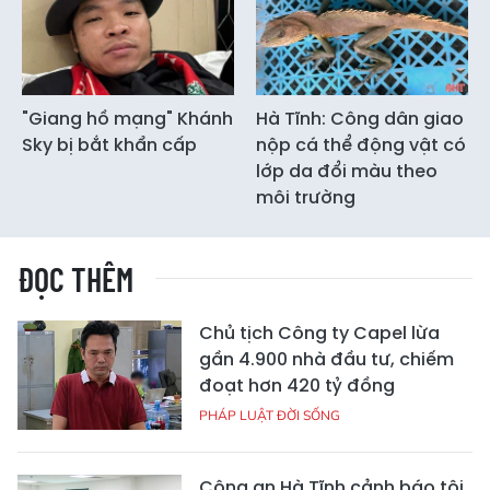
"Giang hồ mạng" Khánh
Hà Tĩnh: Công dân giao
Sky bị bắt khẩn cấp
nộp cá thể động vật có
lớp da đổi màu theo
môi trường
ĐỌC THÊM
Chủ tịch Công ty Capel lừa
gần 4.900 nhà đầu tư, chiếm
đoạt hơn 420 tỷ đồng
PHÁP LUẬT ĐỜI SỐNG
Công an Hà Tĩnh cảnh báo tội