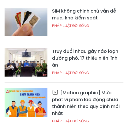
SIM không chính chủ vẫn dễ
mua, khó kiểm soát
PHÁP LUẬT ĐỜI SỐNG
Truy đuổi nhau gây náo loạn
đường phố, 17 thiếu niên lĩnh
án
PHÁP LUẬT ĐỜI SỐNG
[Motion graphic] Mức
phạt vi phạm lao động chưa
thành niên theo quy định mới
nhất
PHÁP LUẬT ĐỜI SỐNG