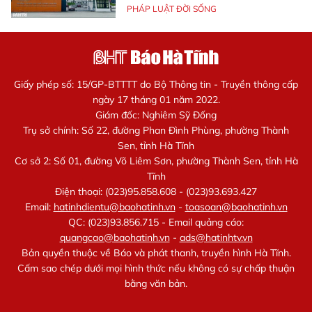
PHÁP LUẬT ĐỜI SỐNG
Giấy phép số: 15/GP-BTTTT do Bộ Thông tin - Truyền thông cấp
ngày 17 tháng 01 năm 2022.
Giám đốc: Nghiêm Sỹ Đống
Trụ sở chính: Số 22, đường Phan Đình Phùng, phường Thành
Sen, tỉnh Hà Tĩnh
Cơ sở 2: Số 01, đường Võ Liêm Sơn, phường Thành Sen, tỉnh Hà
Tĩnh
Điện thoại: (023)95.858.608 - (023)93.693.427
Email:
hatinhdientu@baohatinh.vn
-
toasoan@baohatinh.vn
QC: (023)93.856.715 - Email quảng cáo:
quangcao@baohatinh.vn
-
ads@hatinhtv.vn
Bản quyền thuộc về Báo và phát thanh, truyền hình Hà Tĩnh.
Cấm sao chép dưới mọi hình thức nếu không có sự chấp thuận
bằng văn bản.