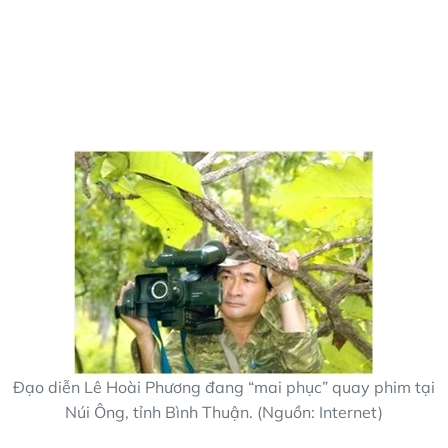
Đạo diễn Lê Hoài Phương đang “mai phục” quay phim tại
Núi Ông, tỉnh Bình Thuận. (Nguồn: Internet)