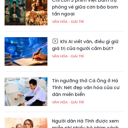
Chỉ còn 3 phim Việt bám trụ
phòng vé giữa cơn bão bom
tấn ngoại
VĂN HÓA - GIẢI TRÍ
Khi AI viết văn, điều gì giữ
giá trị của người cầm bút?
VĂN HÓA - GIẢI TRÍ
Tín ngưỡng thờ Cá Ông ở Hà
Tĩnh: Nét đẹp văn hóa của cư
dân miền biển
VĂN HÓA - GIẢI TRÍ
Người dân Hà Tĩnh được xem
miễn phí nhiều bộ phim cách