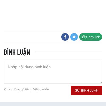
Copy link
BÌNH LUẬN
Xin vui lòng gõ tiếng Việt có dấu
GỬI BÌNH LUẬN