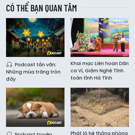
CÓ THỂ BẠN QUAN TÂM
Khai mạc Liên hoan Dân
Podcast tản văn:
ca Ví, Giặm Nghệ Tĩnh
Những mùa trăng tròn
toàn tỉnh Hà Tĩnh
đầy
Phát lộ hệ thống phòng
Podcast truyện