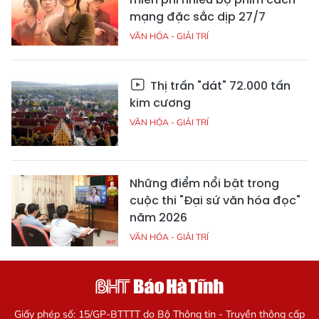
mạng đặc sắc dịp 27/7
VĂN HÓA - GIẢI TRÍ
Thị trấn "dát" 72.000 tấn
kim cương
VĂN HÓA - GIẢI TRÍ
Những điểm nổi bật trong
cuộc thi "Đại sứ văn hóa đọc"
năm 2026
VĂN HÓA - GIẢI TRÍ
Giấy phép số: 15/GP-BTTTT do Bộ Thông tin - Truyền thông cấp