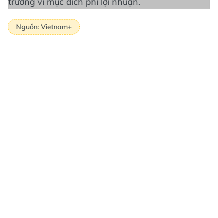
trường vì mục đích phi lợi nhuận.
Nguồn: Vietnam+