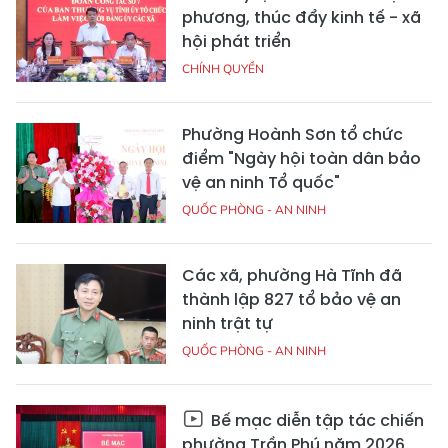
phương, thúc đẩy kinh tế - xã
hội phát triển
CHÍNH QUYỀN
Phường Hoành Sơn tổ chức
điểm "Ngày hội toàn dân bảo
vệ an ninh Tổ quốc"
QUỐC PHÒNG - AN NINH
Các xã, phường Hà Tĩnh đã
thành lập 827 tổ bảo vệ an
ninh trật tự
QUỐC PHÒNG - AN NINH
Bế mạc diễn tập tác chiến
phường Trần Phú năm 2026