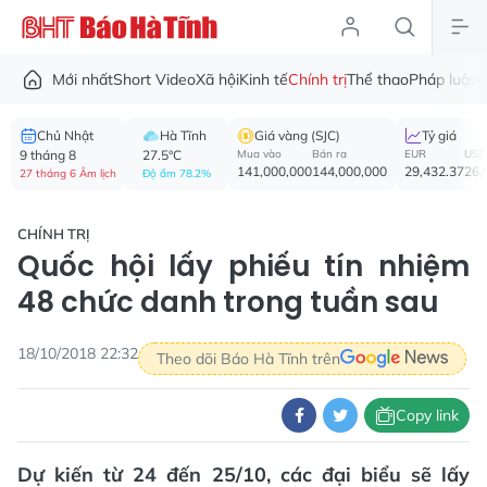
Mới nhất
Short Video
Xã hội
Kinh tế
Chính trị
Thể thao
Pháp luật
V
Chủ Nhật
Hà Tĩnh
Giá vàng (SJC)
Tỷ giá
9 tháng 8
27.5°C
Mua vào
Bán ra
EUR
USD
141,000,000
144,000,000
29,432.37
26,
27 tháng 6 Âm lịch
Độ ẩm 78.2%
CHÍNH TRỊ
Quốc hội lấy phiếu tín nhiệm
48 chức danh trong tuần sau
18/10/2018 22:32
Theo dõi Báo Hà Tĩnh trên
Copy link
Dự kiến từ 24 đến 25/10, các đại biểu sẽ lấy