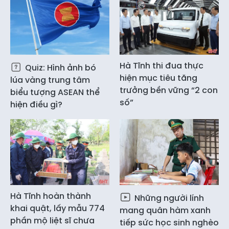
Hà Tĩnh thi đua thực
Quiz: Hình ảnh bó
hiện mục tiêu tăng
lúa vàng trung tâm
trưởng bền vững “2 con
biểu tượng ASEAN thể
số”
hiện điều gì?
Hà Tĩnh hoàn thành
Những người lính
khai quật, lấy mẫu 774
mang quân hàm xanh
phần mộ liệt sĩ chưa
tiếp sức học sinh nghèo