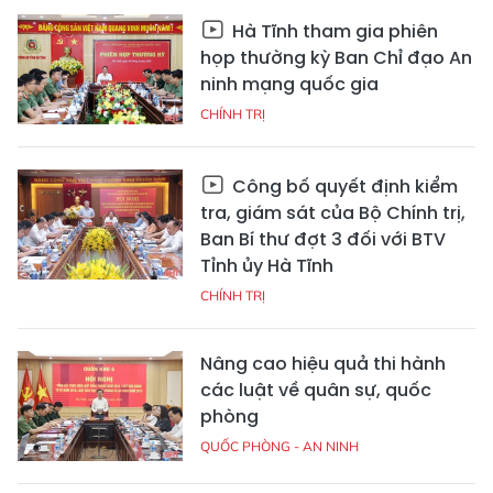
Hà Tĩnh tham gia phiên
họp thường kỳ Ban Chỉ đạo An
ninh mạng quốc gia
CHÍNH TRỊ
Công bố quyết định kiểm
tra, giám sát của Bộ Chính trị,
Ban Bí thư đợt 3 đối với BTV
Tỉnh ủy Hà Tĩnh
CHÍNH TRỊ
Nâng cao hiệu quả thi hành
các luật về quân sự, quốc
phòng
QUỐC PHÒNG - AN NINH