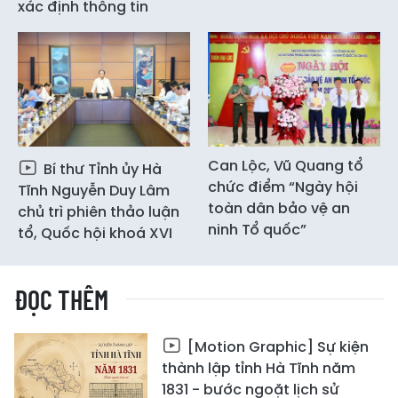
xác định thông tin
Can Lộc, Vũ Quang tổ
Bí thư Tỉnh ủy Hà
chức điểm “Ngày hội
Tĩnh Nguyễn Duy Lâm
toàn dân bảo vệ an
chủ trì phiên thảo luận
ninh Tổ quốc”
tổ, Quốc hội khoá XVI
ĐỌC THÊM
[Motion Graphic] Sự kiện
thành lập tỉnh Hà Tĩnh năm
1831 - bước ngoặt lịch sử