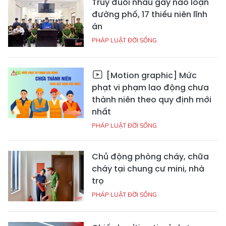
Truy đuổi nhau gây náo loạn
đường phố, 17 thiếu niên lĩnh
án
PHÁP LUẬT ĐỜI SỐNG
[Motion graphic] Mức
phạt vi phạm lao động chưa
thành niên theo quy định mới
nhất
PHÁP LUẬT ĐỜI SỐNG
Chủ động phòng cháy, chữa
cháy tại chung cư mini, nhà
trọ
PHÁP LUẬT ĐỜI SỐNG