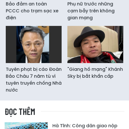
Bảo đảm an toàn
Phụ nữ trước những
PCCC cho trạm sạc xe
cạm bẫy trên không
điện
gian mạng
Tuyên phạt bị cáo Đoàn
"Giang hồ mạng" Khánh
Bảo Châu 7 năm tù vì
Sky bị bắt khẩn cấp
tuyên truyền chống Nhà
nước
ĐỌC THÊM
Hà Tĩnh: Công dân giao nộp