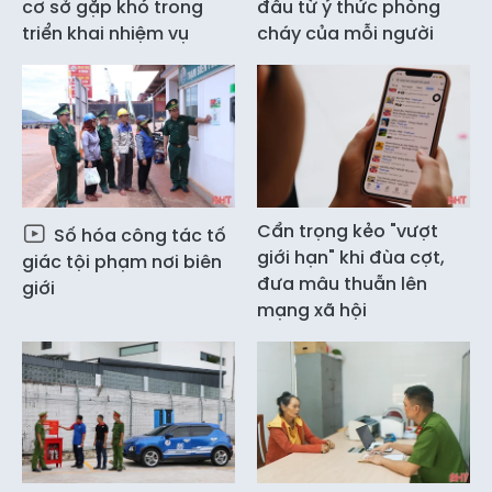
cơ sở gặp khó trong
đầu từ ý thức phòng
triển khai nhiệm vụ
cháy của mỗi người
Cẩn trọng kẻo "vượt
Số hóa công tác tố
giới hạn" khi đùa cợt,
giác tội phạm nơi biên
đưa mâu thuẫn lên
giới
mạng xã hội