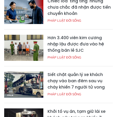
Chiếc loa 'ting ting' nhưng
chưa chắc đã nhận được tiền
chuyển khoản
PHÁP LUẬT ĐỜI SỐNG
Hơn 3.400 viên kim cương
nhập lậu được đưa vào hệ
thống bán lẻ SJC
PHÁP LUẬT ĐỜI SỐNG
Siết chặt quản lý xe khách
chạy vào ban đêm sau vụ
cháy khiến 7 người tử vong
PHÁP LUẬT ĐỜI SỐNG
Khởi tố vụ án, tạm giữ lái xe