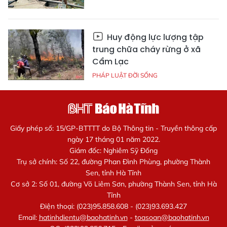
Huy động lực lượng tập
trung chữa cháy rừng ở xã
Cẩm Lạc
PHÁP LUẬT ĐỜI SỐNG
Giấy phép số: 15/GP-BTTTT do Bộ Thông tin - Truyền thông cấp
ngày 17 tháng 01 năm 2022.
Giám đốc: Nghiêm Sỹ Đống
Trụ sở chính: Số 22, đường Phan Đình Phùng, phường Thành
Sen, tỉnh Hà Tĩnh
Cơ sở 2: Số 01, đường Võ Liêm Sơn, phường Thành Sen, tỉnh Hà
Tĩnh
Điện thoại: (023)95.858.608 - (023)93.693.427
Email:
hatinhdientu@baohatinh.vn
-
toasoan@baohatinh.vn