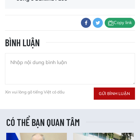
Copy link
BÌNH LUẬN
Xin vui lòng gõ tiếng Việt có dấu
GỬI BÌNH LUẬN
CÓ THỂ BẠN QUAN TÂM