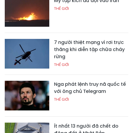
Mỹ tập kích dữ dội vào Iran
THẾ GIỚI
7 người thiệt mạng vì rơi trực
thăng khi diễn tập chữa cháy
rừng
THẾ GIỚI
Nga phát lệnh truy nã quốc tế
với ông chủ Telegram
THẾ GIỚI
Ít nhất 13 người đã chết do