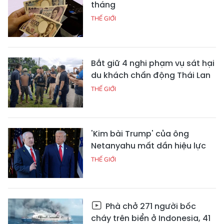
tháng
THẾ GIỚI
Bắt giữ 4 nghi phạm vụ sát hại
du khách chấn động Thái Lan
THẾ GIỚI
'Kim bài Trump' của ông
Netanyahu mất dần hiệu lực
THẾ GIỚI
Phà chở 271 người bốc
cháy trên biển ở Indonesia, 41