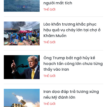
người mất tích
THẾ GIỚI
Lào khẩn trương khắc phục
hậu quả vụ cháy lớn tại chợ ở
Khăm Muồn
THẾ GIỚI
Ông Trump bất ngờ hủy kế
hoạch tấn công lớn chưa từng
thấy vào Iran
THẾ GIỚI
Iran dọa đáp trả tương xứng
nếu Mỹ đánh lớn
THẾ GIỚI