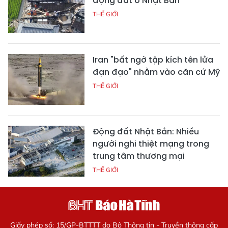
động đất ở Nhật Bản
THẾ GIỚI
Iran "bất ngờ tập kích tên lửa
đạn đạo" nhằm vào căn cứ Mỹ
THẾ GIỚI
Động đất Nhật Bản: Nhiều
người nghi thiệt mạng trong
trung tâm thương mại
THẾ GIỚI
Giấy phép số: 15/GP-BTTTT do Bộ Thông tin - Truyền thông cấp