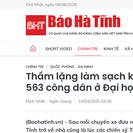
Chủ Nhật, ngày 09/08/2026
SHORT VIDEO
CHÍNH TRỊ
KINH TẾ
XÃ 
CHÍNH TRỊ
QUỐC PHÒNG - AN NINH
Thầm lặng làm sạch k
563 công dân ở Đại họ
Đình Nhất - Ngân Giang
14/04/2020 04:39
(Baohatinh.vn) - Sau mỗi chuyến xe đưa ng
Tĩnh trở về nhà cũng là lúc các chiến sỹ