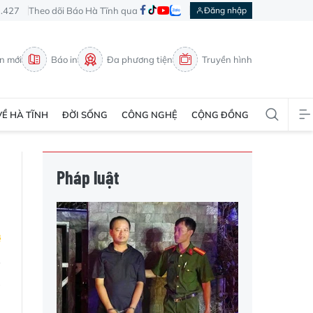
3.427
Theo dõi Báo Hà Tĩnh qua
Đăng nhập
in mới
Báo in
Đa phương tiện
Truyền hình
VỀ HÀ TĨNH
ĐỜI SỐNG
CÔNG NGHỆ
CỘNG ĐỒNG
Pháp luật
à
n