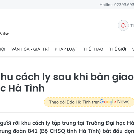
Hotline: 02393.69
T
HỘI
VĂN HÓA - GIẢI TRÍ
PHÁP LUẬT
THỂ THAO
THẾ GIỚI
hu cách ly sau khi bàn giao
c Hà Tĩnh
Theo dõi Báo Hà Tĩnh trên
ười rời khu cách ly tập trung tại Trường Đại học H
 Trung đoàn 841 (Bộ CHSQ tỉnh Hà Tĩnh) bắt đầu dọ