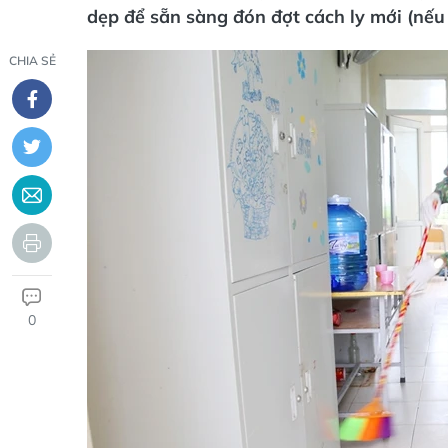
dẹp để sẵn sàng đón đợt cách ly mới (nếu 
CHIA SẺ
0