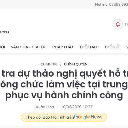
Hotline: 02393.69
T
HỘI
VĂN HÓA - GIẢI TRÍ
PHÁP LUẬT
THỂ THAO
THẾ GIỚI
CHÍNH TRỊ
CHÍNH QUYỀN
tra dự thảo nghị quyết hỗ t
công chức làm việc tại trun
phục vụ hành chính công
Xuân Hoa
10/06/2026 10:27
Theo dõi Báo Hà Tĩnh trên