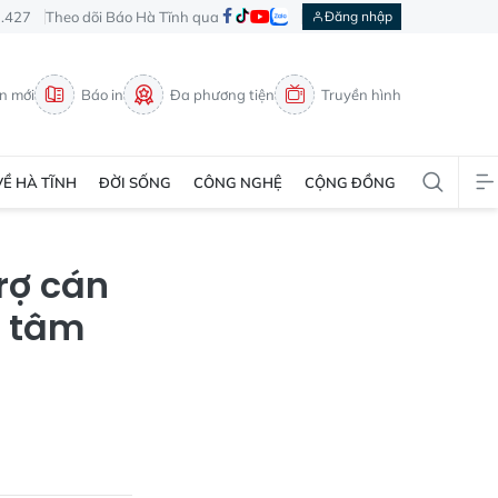
3.427
Theo dõi Báo Hà Tĩnh qua
Đăng nhập
in mới
Báo in
Đa phương tiện
Truyền hình
VỀ HÀ TĨNH
ĐỜI SỐNG
CÔNG NGHỆ
CỘNG ĐỒNG
rợ cán
g tâm