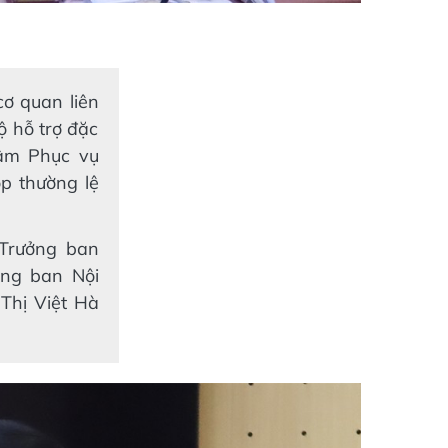
cơ quan liên
ộ hỗ trợ đặc
tâm Phục vụ
ọp thường lệ
Trưởng ban
ởng ban Nội
Thị Việt Hà