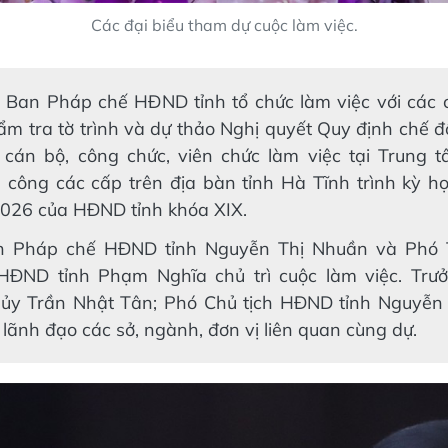
Các đại biểu tham dự cuộc làm việc.
, Ban Pháp chế HĐND tỉnh tổ chức làm việc với các 
m tra tờ trình và dự thảo Nghị quyết Quy định chế đ
i cán bộ, công chức, viên chức làm việc tại Trung 
 công các cấp trên địa bàn tỉnh Hà Tĩnh trình kỳ h
026 của HĐND tỉnh khóa XIX.
n Pháp chế HĐND tỉnh Nguyễn Thị Nhuần và Phó 
HĐND tỉnh Phạm Nghĩa chủ trì cuộc làm việc. Trư
 ủy Trần Nhật Tân; Phó Chủ tịch HĐND tỉnh Nguyễn 
 lãnh đạo các sở, ngành, đơn vị liên quan cùng dự.