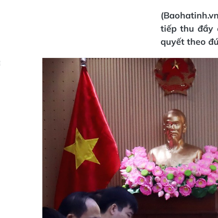
(Baohatinh.v
tiếp thu đầy 
quyết theo đú
Ẻ