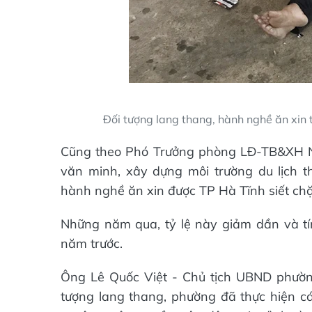
Đối tượng lang thang, hành nghề ăn xin t
Cũng theo Phó Trưởng phòng LĐ-TB&XH Ng
văn minh, xây dựng môi trường du lịch th
hành nghề ăn xin được TP Hà Tĩnh siết chặ
Những năm qua, tỷ lệ này giảm dần và t
năm trước.
Ông Lê Quốc Việt - Chủ tịch UBND phường
tượng lang thang, phường đã thực hiện cá