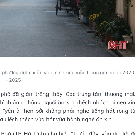
u phường đạt chuẩn văn minh kiểu mẫu trong giai đoạn 2020
- 2025
 phố đã giảm trông thấy. Các trung tâm thương mại
hình ảnh những người ăn xin nhếch nhách nì nèo xi
g “yên ả” hơn bởi không phải nghe tiếng hát rong t
 sau lếch thếch vừa hát vừa hành nghề ăn xin…
hú (TP Hà Tĩnh) cho biết: “Trước đây, vào dịp tết đ