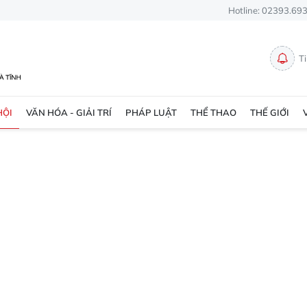
Hotline: 02393.69
T
HỘI
VĂN HÓA - GIẢI TRÍ
PHÁP LUẬT
THỂ THAO
THẾ GIỚI