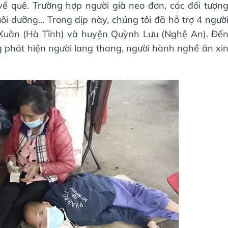
 về quê. Trường hợp người già neo đơn, các đối tượn
ôi dưỡng... Trong dịp này, chúng tôi đã hỗ trợ 4 ngườ
 Xuân (Hà Tĩnh) và huyện Quỳnh Lưu (Nghệ An). Đế
ng phát hiện người lang thang, người hành nghề ăn xi