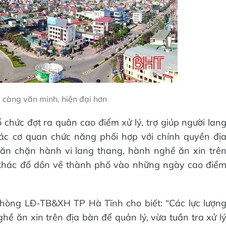
 càng văn minh, hiện đại hơn
 chức đợt ra quân cao điểm xử lý, trợ giúp người lan
Các cơ quan chức năng phối hợp với chính quyền đị
găn chặn hành vi lang thang, hành nghề ăn xin trê
i khác đổ dồn về thành phố vào những ngày cao điể
hòng LĐ-TB&XH TP Hà Tĩnh cho biết: “Các lực lượn
ề ăn xin trên địa bàn để quản lý, vừa tuần tra xử l