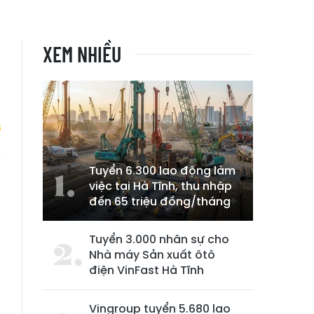
XEM NHIỀU
Tuyển 6.300 lao động làm
h
việc tại Hà Tĩnh, thu nhập
h
đến 65 triệu đồng/tháng
Tuyển 3.000 nhân sự cho
Nhà máy Sản xuất ôtô
điện VinFast Hà Tĩnh
Vingroup tuyển 5.680 lao