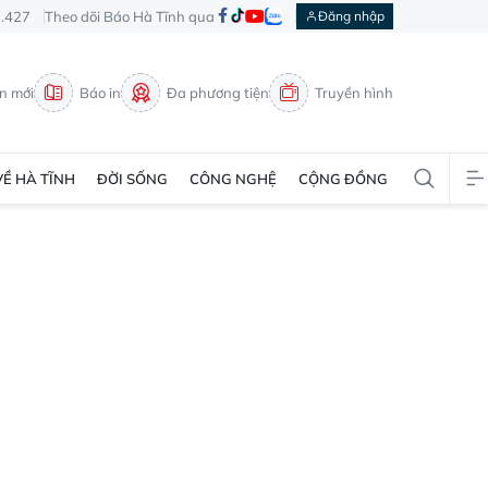
3.427
Theo dõi Báo Hà Tĩnh qua
Đăng nhập
in mới
Báo in
Đa phương tiện
Truyền hình
VỀ HÀ TĨNH
ĐỜI SỐNG
CÔNG NGHỆ
CỘNG ĐỒNG