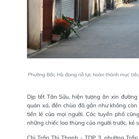
Phường Bắc Hà đang nỗ lực hoàn thành mục tiê
Dịp tết Tân Sửu, hiện tượng ăn xin đường
quán xá, đền chùa đã gần như không còn 
tiền lẻ của mọi người. Các tuyến phố cũn
những chiếc loa thùng của người trước, kẻ
Chị Trần Thị Thanh - TDP 3, phường Trần P