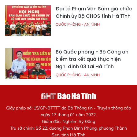
Đại tá Phạm Văn Sâm giữ chức
Chính ủy Bộ CHQS tỉnh Hà Tĩnh
QUỐC PHÒNG - AN NINH
Bộ Quốc phòng - Bộ Công an
kiểm tra kết quả thực hiện
Nghị định 03 tại Hà Tĩnh
QUỐC PHÒNG - AN NINH
Giấy phép số: 15/GP-BTTTT do Bộ Thông tin - Truyền thông cấp
ngày 17 tháng 01 năm 2022.
Giám đốc: Nghiêm Sỹ Đống
Trụ sở chính: Số 22, đường Phan Đình Phùng, phường Thành
Sen, tỉnh Hà Tĩnh