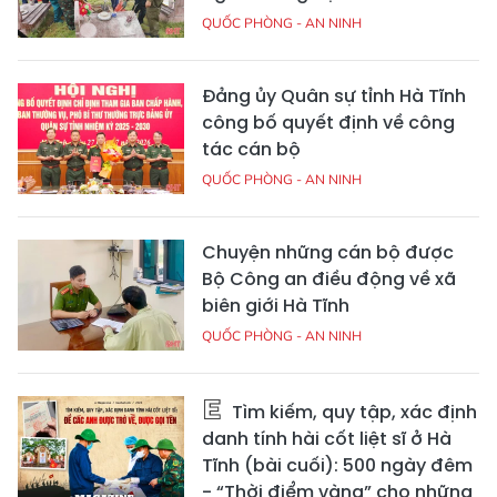
QUỐC PHÒNG - AN NINH
Đảng ủy Quân sự tỉnh Hà Tĩnh
công bố quyết định về công
tác cán bộ
QUỐC PHÒNG - AN NINH
Chuyện những cán bộ được
Bộ Công an điều động về xã
biên giới Hà Tĩnh
QUỐC PHÒNG - AN NINH
Tìm kiếm, quy tập, xác định
danh tính hài cốt liệt sĩ ở Hà
Tĩnh (bài cuối): 500 ngày đêm
- “Thời điểm vàng” cho những