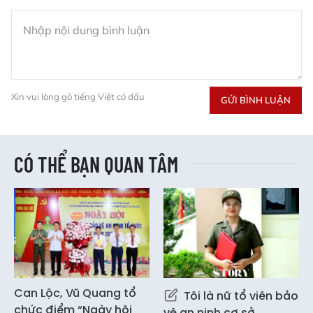
Xin vui lòng gõ tiếng Việt có dấu
GỬI BÌNH LUẬN
CÓ THỂ BẠN QUAN TÂM
Can Lộc, Vũ Quang tổ
Tôi là nữ tổ viên bảo
chức điểm “Ngày hội
vệ an ninh cơ sở