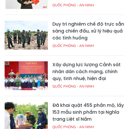
QUỐC PHÒNG - AN NINH
Duy trì nghiêm chế độ trực sẵn
sàng chiến đấu, xử lý hiệu quả
các tình huống
QUỐC PHÒNG - AN NINH
Xây dựng lực lượng Cảnh sát
nhân dân cách mạng, chính
quy, tinh nhuệ, hiện đại
QUỐC PHÒNG - AN NINH
Đã khai quật 455 phần mộ, lấy
153 mẫu sinh phẩm tại Nghĩa
trang Liệt sĩ Nầm
QUỐC PHÒNG - AN NINH