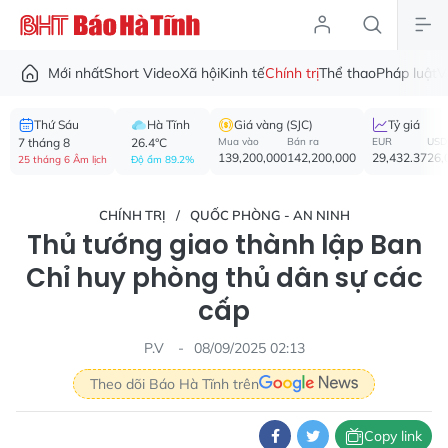
Mới nhất
Short Video
Xã hội
Kinh tế
Chính trị
Thể thao
Pháp luật
V
Thứ Sáu
Hà Tĩnh
Giá vàng (SJC)
Tỷ giá
7 tháng 8
26.4°C
Mua vào
Bán ra
EUR
USD
139,200,000
142,200,000
29,432.37
26,
25 tháng 6 Âm lịch
Độ ẩm 89.2%
CHÍNH TRỊ
QUỐC PHÒNG - AN NINH
Thủ tướng giao thành lập Ban
Chỉ huy phòng thủ dân sự các
cấp
P.V
08/09/2025 02:13
Theo dõi Báo Hà Tĩnh trên
Copy link