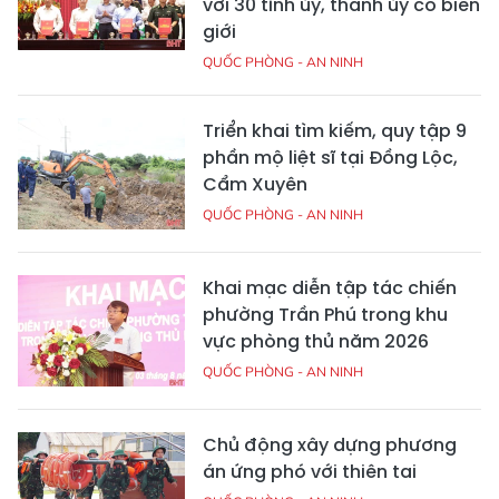
với 30 tỉnh ủy, thành ủy có biên
giới
QUỐC PHÒNG - AN NINH
Triển khai tìm kiếm, quy tập 9
phần mộ liệt sĩ tại Đồng Lộc,
Cẩm Xuyên
QUỐC PHÒNG - AN NINH
Khai mạc diễn tập tác chiến
phường Trần Phú trong khu
vực phòng thủ năm 2026
QUỐC PHÒNG - AN NINH
Chủ động xây dựng phương
án ứng phó với thiên tai