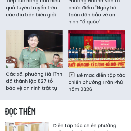
Tiếp tục nâng cao hiệu
Phường Hoành Sơn tổ
quả tuyên truyền trên
chức điểm "Ngày hội
các địa bàn biên giới
toàn dân bảo vệ an
ninh Tổ quốc"
Các xã, phường Hà Tĩnh
Bế mạc diễn tập tác
đã thành lập 827 tổ
chiến phường Trần Phú
bảo vệ an ninh trật tự
năm 2026
ĐỌC THÊM
Diễn tập tác chiến phường