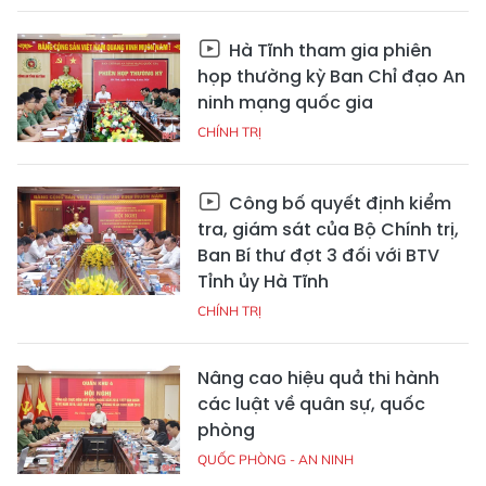
Hà Tĩnh tham gia phiên
họp thường kỳ Ban Chỉ đạo An
ninh mạng quốc gia
CHÍNH TRỊ
Công bố quyết định kiểm
tra, giám sát của Bộ Chính trị,
Ban Bí thư đợt 3 đối với BTV
Tỉnh ủy Hà Tĩnh
CHÍNH TRỊ
Nâng cao hiệu quả thi hành
các luật về quân sự, quốc
phòng
QUỐC PHÒNG - AN NINH