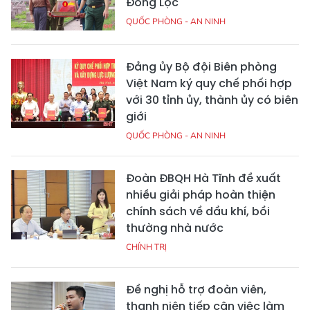
Đồng Lộc
QUỐC PHÒNG - AN NINH
Đảng ủy Bộ đội Biên phòng
Việt Nam ký quy chế phối hợp
với 30 tỉnh ủy, thành ủy có biên
giới
QUỐC PHÒNG - AN NINH
Đoàn ĐBQH Hà Tĩnh đề xuất
nhiều giải pháp hoàn thiện
chính sách về dầu khí, bồi
thường nhà nước
CHÍNH TRỊ
Đề nghị hỗ trợ đoàn viên,
thanh niên tiếp cận việc làm