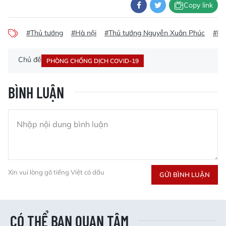
Copy link
#Thủ tướng
#Hà nội
#Thủ tướng Nguyễn Xuân Phúc
#Bộ
Chủ đề
PHÒNG CHỐNG DỊCH COVID-19
BÌNH LUẬN
Xin vui lòng gõ tiếng Việt có dấu
GỬI BÌNH LUẬN
CÓ THỂ BẠN QUAN TÂM