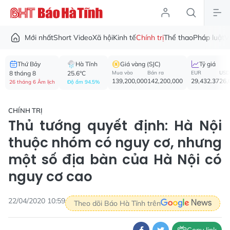
Mới nhất
Short Video
Xã hội
Kinh tế
Chính trị
Thể thao
Pháp luật
V
Thứ Bảy
Hà Tĩnh
Giá vàng (SJC)
Tỷ giá
8 tháng 8
25.6°C
Mua vào
Bán ra
EUR
USD
139,200,000
142,200,000
29,432.37
26,
26 tháng 6 Âm lịch
Độ ẩm 94.5%
CHÍNH TRỊ
Thủ tướng quyết định: Hà Nội
thuộc nhóm có nguy cơ, nhưng
một số địa bàn của Hà Nội có
nguy cơ cao
22/04/2020 10:59
Theo dõi Báo Hà Tĩnh trên
Copy link