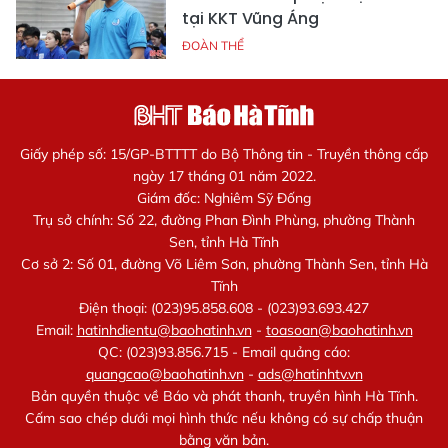
tại KKT Vũng Áng
ĐOÀN THỂ
Giấy phép số: 15/GP-BTTTT do Bộ Thông tin - Truyền thông cấp
ngày 17 tháng 01 năm 2022.
Giám đốc: Nghiêm Sỹ Đống
Trụ sở chính: Số 22, đường Phan Đình Phùng, phường Thành
Sen, tỉnh Hà Tĩnh
Cơ sở 2: Số 01, đường Võ Liêm Sơn, phường Thành Sen, tỉnh Hà
Tĩnh
Điện thoại: (023)95.858.608 - (023)93.693.427
Email:
hatinhdientu@baohatinh.vn
-
toasoan@baohatinh.vn
QC: (023)93.856.715 - Email quảng cáo:
quangcao@baohatinh.vn
-
ads@hatinhtv.vn
Bản quyền thuộc về Báo và phát thanh, truyền hình Hà Tĩnh.
Cấm sao chép dưới mọi hình thức nếu không có sự chấp thuận
bằng văn bản.