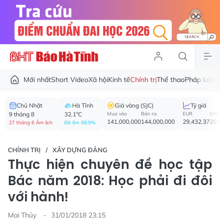
Mới nhất
Short Video
Xã hội
Kinh tế
Chính trị
Thể thao
Pháp luật
V
Chủ Nhật
Hà Tĩnh
Giá vàng (SJC)
Tỷ giá
9 tháng 8
32.1°C
Mua vào
Bán ra
EUR
USD
141,000,000
144,000,000
29,432.37
26,
27 tháng 6 Âm lịch
Độ ẩm 68.9%
CHÍNH TRỊ
XÂY DỰNG ĐẢNG
Thực hiện chuyên đề học tập
Bác năm 2018: Học phải đi đôi
với hành!
Mai Thủy
31/01/2018 23:15