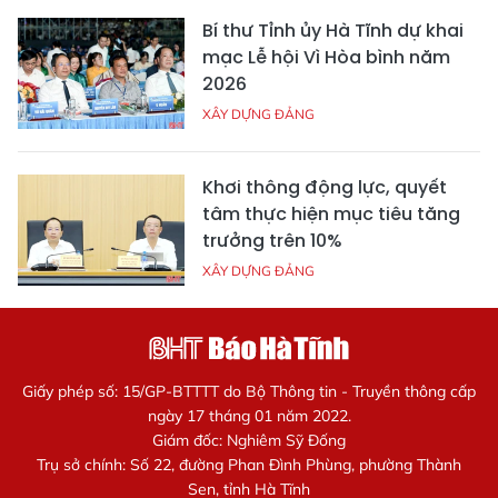
Bí thư Tỉnh ủy Hà Tĩnh dự khai
mạc Lễ hội Vì Hòa bình năm
2026
XÂY DỰNG ĐẢNG
Khơi thông động lực, quyết
tâm thực hiện mục tiêu tăng
trưởng trên 10%
XÂY DỰNG ĐẢNG
Giấy phép số: 15/GP-BTTTT do Bộ Thông tin - Truyền thông cấp
ngày 17 tháng 01 năm 2022.
Giám đốc: Nghiêm Sỹ Đống
Trụ sở chính: Số 22, đường Phan Đình Phùng, phường Thành
Sen, tỉnh Hà Tĩnh