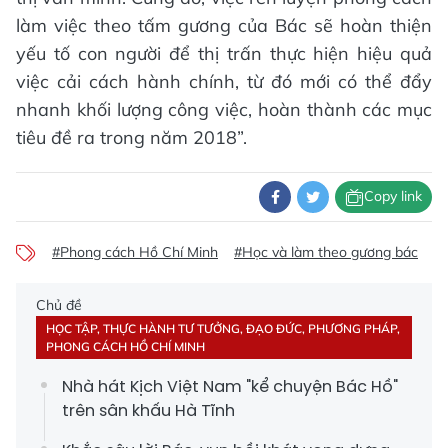
làm việc theo tấm gương của Bác sẽ hoàn thiện
yếu tố con người để thị trấn thực hiện hiệu quả
việc cải cách hành chính, từ đó mới có thể đẩy
nhanh khối lượng công việc, hoàn thành các mục
tiêu đề ra trong năm 2018”.
Copy link
#Phong cách Hồ Chí Minh
#Học và làm theo gương bác
Chủ đề
HỌC TẬP, THỰC HÀNH TƯ TƯỞNG, ĐẠO ĐỨC, PHƯƠNG PHÁP,
PHONG CÁCH HỒ CHÍ MINH
Nhà hát Kịch Việt Nam "kể chuyện Bác Hồ"
trên sân khấu Hà Tĩnh