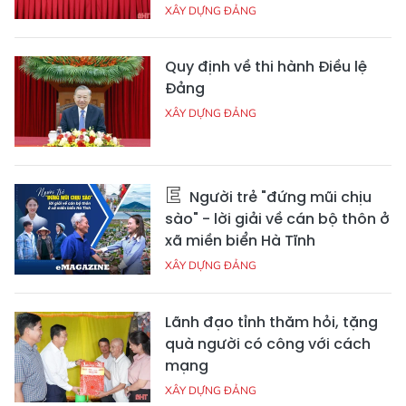
XÂY DỰNG ĐẢNG
Quy định về thi hành Điều lệ
Đảng
XÂY DỰNG ĐẢNG
Người trẻ "đứng mũi chịu
sào" - lời giải về cán bộ thôn ở
xã miền biển Hà Tĩnh
XÂY DỰNG ĐẢNG
Lãnh đạo tỉnh thăm hỏi, tặng
quà người có công với cách
mạng
XÂY DỰNG ĐẢNG