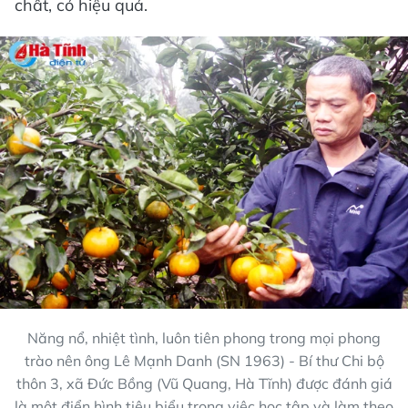
chất, có hiệu quả.
Năng nổ, nhiệt tình, luôn tiên phong trong mọi phong
trào nên ông Lê Mạnh Danh (SN 1963) - Bí thư Chi bộ
thôn 3, xã Đức Bồng (Vũ Quang, Hà Tĩnh) được đánh giá
là một điển hình tiêu biểu trong việc học tập và làm theo