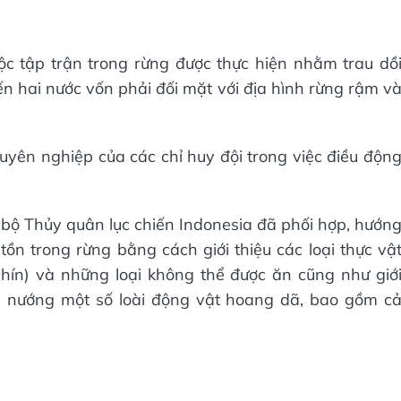
ộc tập trận trong rừng được thực hiện nhằm trau dồ
n hai nước vốn phải đối mặt với địa hình rừng rậm v
yên nghiệp của các chỉ huy đội trong việc điều độn
ổ bộ Thủy quân lục chiến Indonesia đã phối hợp, hướn
ồn trong rừng bằng cách giới thiệu các loại thực vậ
chín) và những loại không thể được ăn cũng như giớ
u nướng một số loài động vật hoang dã, bao gồm c