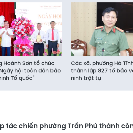
 Hoành Sơn tổ chức
Các xã, phường Hà Tĩn
Ngày hội toàn dân bảo
thành lập 827 tổ bảo v
ninh Tổ quốc"
ninh trật tự
ập tác chiến phường Trần Phú thành cô