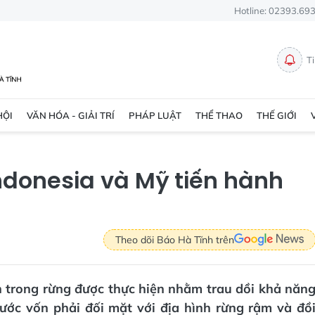
Hotline: 02393.69
T
HỘI
VĂN HÓA - GIẢI TRÍ
PHÁP LUẬT
THỂ THAO
THẾ GIỚI
ndonesia và Mỹ tiến hành
Theo dõi Báo Hà Tĩnh trên
n trong rừng được thực hiện nhằm trau dồi khả năn
ước vốn phải đối mặt với địa hình rừng rậm và đồ