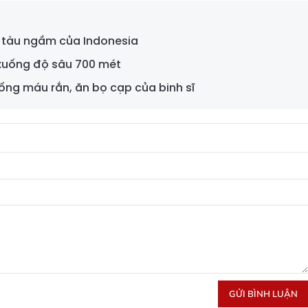
 tàu ngầm của Indonesia
xuống độ sâu 700 mét
uống máu rắn, ăn bọ cạp của binh sĩ
GỬI BÌNH LUẬN