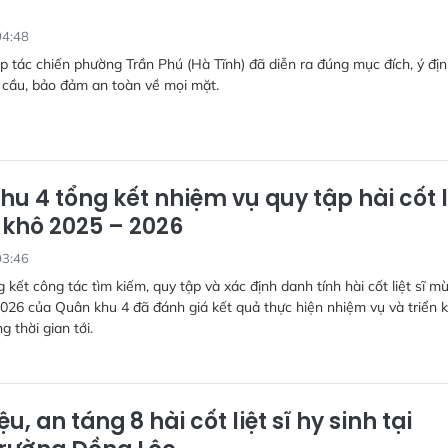
p
04:48
 tác chiến phường Trần Phú (Hà Tĩnh) đã diễn ra đúng mục đích, ý địn
 cầu, bảo đảm an toàn về mọi mặt.
u 4 tổng kết nhiệm vụ quy tập hài cốt l
 khô 2025 – 2026
03:46
g kết công tác tìm kiếm, quy tập và xác định danh tính hài cốt liệt sĩ m
026 của Quân khu 4 đã đánh giá kết quả thực hiện nhiệm vụ và triển k
 thời gian tới.
ệu, an táng 8 hài cốt liệt sĩ hy sinh tại