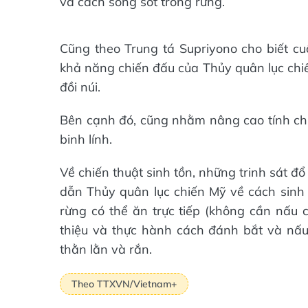
và cách sống sót trong rừng.
Cũng theo Trung tá Supriyono cho biết cu
khả năng chiến đấu của Thủy quân lục chiế
đồi núi.
Bên cạnh đó, cũng nhằm nâng cao tính chu
binh lính.
Về chiến thuật sinh tồn, những trinh sát đ
dẫn Thủy quân lục chiến Mỹ về cách sinh t
rừng có thể ăn trực tiếp (không cần nấu 
thiệu và thực hành cách đánh bắt và nấ
thằn lằn và rắn.
Theo TTXVN/Vietnam+