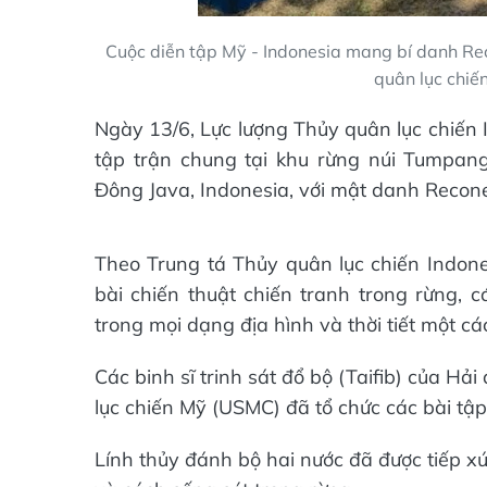
Cuộc diễn tập Mỹ - Indonesia mang bí danh Rec
quân lục chiế
Ngày 13/6, Lực lượng Thủy quân lục chiến 
tập trận chung tại khu rừng núi Tumpa
Đông Java, Indonesia, với mật danh Recone
Theo Trung tá Thủy quân lục chiến Indones
bài chiến thuật chiến tranh trong rừng, 
trong mọi dạng địa hình và thời tiết một c
Các binh sĩ trinh sát đổ bộ (Taifib) của Hả
lục chiến Mỹ (USMC) đã tổ chức các bài tập
Lính thủy đánh bộ hai nước đã được tiếp xúc