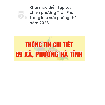
Khai mạc diễn tập tác
chiến phường Trần Phú
i
trong khu vực phòng thủ
năm 2026
à
g
g
t
i
ả