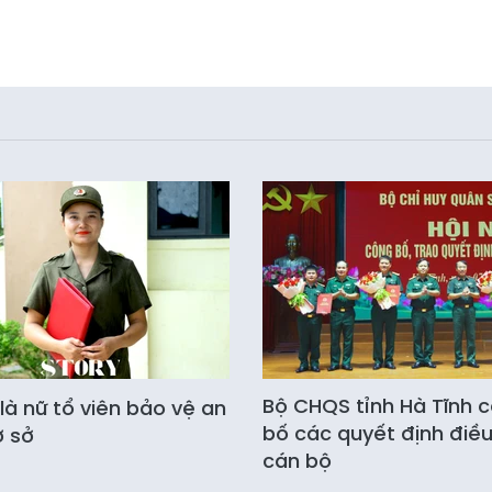
Bộ CHQS tỉnh Hà Tĩnh 
là nữ tổ viên bảo vệ an
bố các quyết định điề
ơ sở
cán bộ