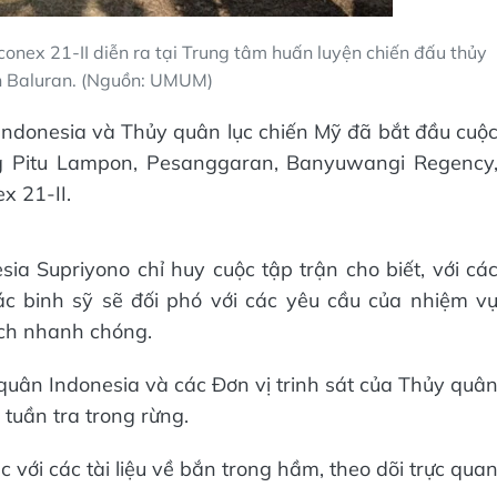
onex 21-II diễn ra tại Trung tâm huấn luyện chiến đấu thủy
n Baluran. (Nguồn: UMUM)
Indonesia và Thủy quân lục chiến Mỹ đã bắt đầu cuộ
ng Pitu Lampon, Pesanggaran, Banyuwangi Regency
x 21-II.
ia Supriyono chỉ huy cuộc tập trận cho biết, với cá
các binh sỹ sẽ đối phó với các yêu cầu của nhiệm v
ách nhanh chóng.
i quân Indonesia và các Đơn vị trinh sát của Thủy quâ
 tuần tra trong rừng.
 với các tài liệu về bắn trong hầm, theo dõi trực qua