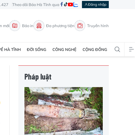
3.427
Theo dõi Báo Hà Tĩnh qua
Đăng nhập
in mới
Báo in
Đa phương tiện
Truyền hình
VỀ HÀ TĨNH
ĐỜI SỐNG
CÔNG NGHỆ
CỘNG ĐỒNG
Pháp luật
g
i