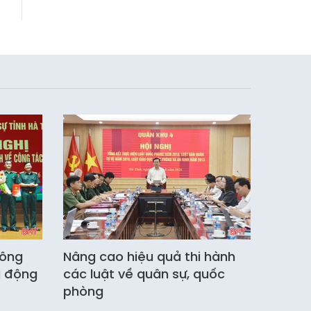
công
Nâng cao hiệu quả thi hành
u động
các luật về quân sự, quốc
phòng