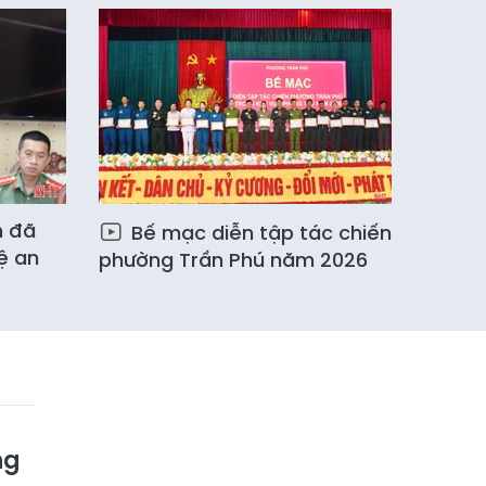
h đã
Bế mạc diễn tập tác chiến
ệ an
phường Trần Phú năm 2026
ng