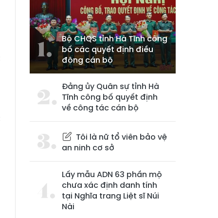
Bộ CHQS tỉnh Hà Tĩnh công
bố các quyết định điều
c
động cán bộ
,
Đảng ủy Quân sự tỉnh Hà
Tĩnh công bố quyết định
về công tác cán bộ
c
ụ
Tôi là nữ tổ viên bảo vệ
an ninh cơ sở
n
Lấy mẫu ADN 63 phần mộ
chưa xác định danh tính
tại Nghĩa trang Liệt sĩ Núi
n
Nài