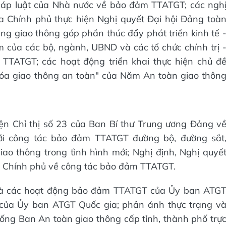
pháp luật của Nhà nước về bảo đảm TTATGT; các ngh
ủa Chính phủ thực hiện Nghị quyết Đại hội Đảng toà
ầng giao thông góp phần thúc đẩy phát triển kinh tế 
ệm của các bộ, ngành, UBND và các tổ chức chính trị 
 TTATGT; các hoạt động triển khai thực hiện chủ đ
óa giao thông an toàn" của Năm An toàn giao thôn
iện Chỉ thị số 23 của Ban Bí thư Trung ương Đảng v
ới công tác bảo đảm TTATGT đường bộ, đường sắt
ao thông trong tình hình mới; Nghị định, Nghị quyế
ng Chính phủ về công tác bảo đảm TTATGT.
 và các hoạt động bảo đảm TTATGT của Ủy ban ATG
 của Ủy ban ATGT Quốc gia; phản ánh thực trạng v
ng Ban An toàn giao thông cấp tỉnh, thành phố trự