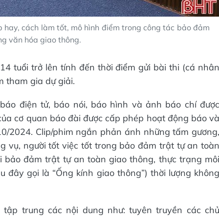
 hay, cách làm tốt, mô hình điểm trong công tác bảo đảm
ng văn hóa giao thông.
4 tuổi trở lên tính đến thời điểm gửi bài thi (cá nhâ
 tham gia dự giải.
báo điện tử, báo nói, báo hình và ảnh báo chí đượ
 của cơ quan báo đài được cấp phép hoạt động báo v
10/2024. Clip/phim ngắn phản ánh những tấm gương
 vụ, người tốt việc tốt trong bảo đảm trật tự an toà
i bảo đảm trật tự an toàn giao thông, thực trạng mô
u đây gọi là “Ống kính giao thông”) thời lượng khôn
 tập trung các nội dung như: tuyên truyền các ch