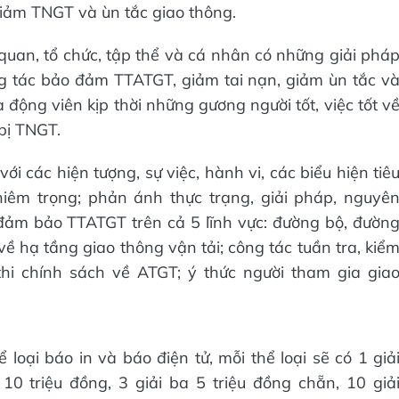
iảm TNGT và ùn tắc giao thông.
quan, tổ chức, tập thể và cá nhân có những giải phá
ng tác bảo đảm TTATGT, giảm tai nạn, giảm ùn tắc v
động viên kịp thời những gương người tốt, việc tốt v
bị TNGT.
ới các hiện tượng, sự việc, hành vi, các biểu hiện tiê
êm trọng; phản ánh thực trạng, giải pháp, nguyê
đảm bảo TTATGT trên cả 5 lĩnh vực: đường bộ, đườn
ề hạ tầng giao thông vận tải; công tác tuần tra, kiể
thi chính sách về ATGT; ý thức người tham gia gia
ể loại báo in và báo điện tử, mỗi thể loại sẽ có 1 giả
ì 10 triệu đồng, 3 giải ba 5 triệu đồng chẵn, 10 giả