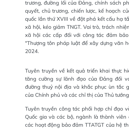
trương, đường lối của Đảng, chính sách 
quyết, chủ trương, chiến lược, kế hoạch c
quốc lần thứ XVIII về đột phá kết cấu hạ t
xã hội, kéo giảm TNGT. Vai trò, trách nhi
xã hội các cấp đối với công tác đảm bảo
"Thượng tôn pháp luật để xây dựng văn h
2024.
Tuyên truyền về kết quả triển khai thực h
tăng cường sự lãnh đạo của Đảng đối v
đường thuỷ nội địa và khắc phục ùn tắc gi
của Chính phủ và các chỉ thị của Thủ tướ
Tuyên truyền công tác phối hợp chỉ đạo
Quốc gia và các bộ, ngành là thành viên
các hoạt động bảo đảm TTATGT của hệ thố