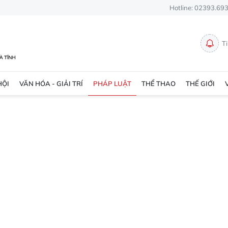
Hotline: 02393.69
T
HỘI
VĂN HÓA - GIẢI TRÍ
PHÁP LUẬT
THỂ THAO
THẾ GIỚI