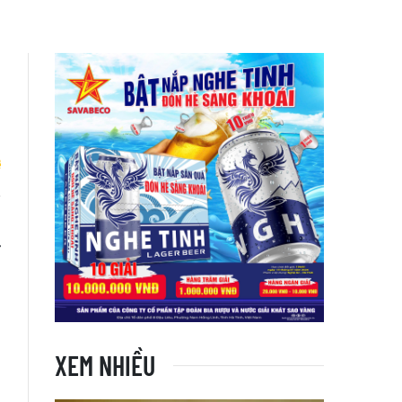
i
T
XEM NHIỀU