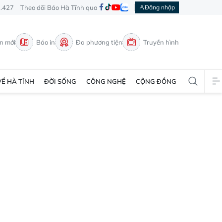
3.427
Theo dõi Báo Hà Tĩnh qua
Đăng nhập
in mới
Báo in
Đa phương tiện
Truyền hình
VỀ HÀ TĨNH
ĐỜI SỐNG
CÔNG NGHỆ
CỘNG ĐỒNG