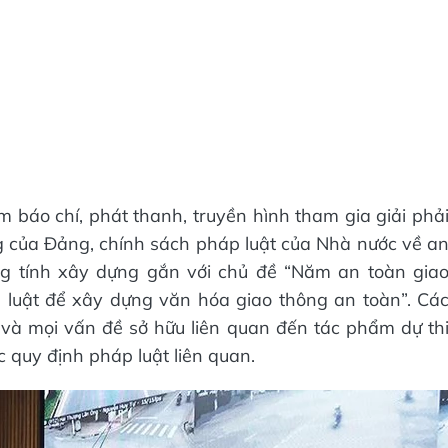
m báo chí, phát thanh, truyền hình tham gia giải phả
 của Đảng, chính sách pháp luật của Nhà nước về a
g tính xây dựng gắn với chủ đề “Năm an toàn gia
 luật để xây dựng văn hóa giao thông an toàn”. Cá
 và mọi vấn đề sở hữu liên quan đến tác phẩm dự th
 quy định pháp luật liên quan.