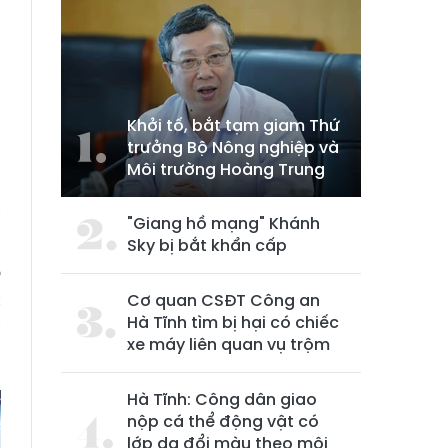
Khởi tố, bắt tạm giam Thứ
trưởng Bộ Nông nghiệp và
Môi trường Hoàng Trung
i
"Giang hồ mạng" Khánh
n
Sky bị bắt khẩn cấp
o
c
Cơ quan CSĐT Công an
Hà Tĩnh tìm bị hại có chiếc
i
xe máy liên quan vụ trộm
Hà Tĩnh: Công dân giao
nộp cá thể động vật có
lớp da đổi màu theo môi