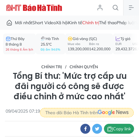
Mới nhất
Short Video
Xã hội
Kinh tế
Chính trị
Thể thao
Pháp luật
V
Thứ Bảy
Hà Tĩnh
Giá vàng (SJC)
Tỷ giá
8 tháng 8
25.5°C
Mua vào
Bán ra
EUR
USD
139,200,000
142,200,000
29,432.37
26,
26 tháng 6 Âm lịch
Độ ẩm 94.6%
CHÍNH TRỊ
CHÍNH QUYỀN
Tổng Bí thư: 'Mức trợ cấp ưu
đãi người có công sẽ được
điều chỉnh ở mức cao nhất'
09/04/2025 07:19
Theo dõi Báo Hà Tĩnh trên
Copy link