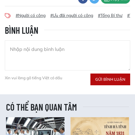
#Người có công
#Ưu đãi người có công
#Tổng Bí thư
#Tô
BÌNH LUẬN
Xin vui lòng gõ tiếng Việt có dấu
GỬI BÌNH LUẬN
CÓ THỂ BẠN QUAN TÂM