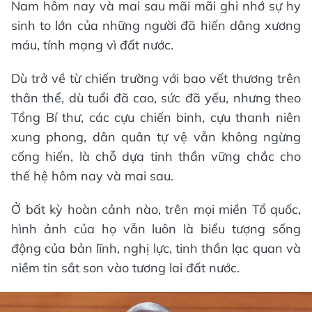
Nam hôm nay và mai sau mãi mãi ghi nhớ sự hy
sinh to lớn của những người đã hiến dâng xương
máu, tính mạng vì đất nước.
Dù trở về từ chiến trường với bao vết thương trên
thân thể, dù tuổi đã cao, sức đã yếu, nhưng theo
Tổng Bí thư, các cựu chiến binh, cựu thanh niên
xung phong, dân quân tự vệ vẫn không ngừng
cống hiến, là chỗ dựa tinh thần vững chắc cho
thế hệ hôm nay và mai sau.
Ở bất kỳ hoàn cảnh nào, trên mọi miền Tổ quốc,
hình ảnh của họ vẫn luôn là biểu tượng sống
động của bản lĩnh, nghị lực, tinh thần lạc quan và
niềm tin sắt son vào tương lai đất nước.