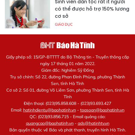
Sinh viên dân tộc rất ít người
có thể được hỗ trợ 150% lương
cơ sở
GIÁO DỤC
Giấy phép số: 15/GP-BTTTT do Bộ Thông tin - Truyền thông cấp
ngày 17 tháng 01 năm 2022.
Giám đốc: Nghiêm Sỹ Đống
Trụ sở chính: Số 22, đường Phan Đình Phùng, phường Thành
Sen, tỉnh Hà Tĩnh
Cơ sở 2: Số 01, đường Võ Liêm Sơn, phường Thành Sen, tỉnh Hà
Tĩnh
Điện thoại: (023)95.858.608 - (023)93.693.427
Email:
hatinhdientu@baohatinh.vn
-
toasoan@baohatinh.vn
QC: (023)93.856.715 - Email quảng cáo:
quangcao@baohatinh.vn
-
ads@hatinhtv.vn
Bản quyền thuộc về Báo và phát thanh, truyền hình Hà Tĩnh.