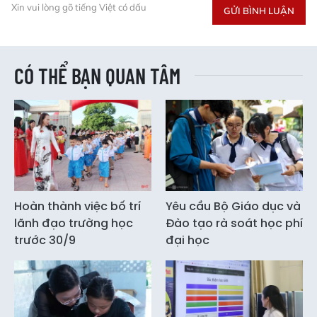
Xin vui lòng gõ tiếng Việt có dấu
GỬI BÌNH LUẬN
CÓ THỂ BẠN QUAN TÂM
Hoàn thành việc bố trí
Yêu cầu Bộ Giáo dục và
lãnh đạo trường học
Đào tạo rà soát học phí
trước 30/9
đại học