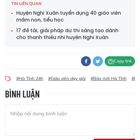
TIN LIÊN QUAN
Huyện Nghi Xuân tuyển dụng 40 giáo viên
mầm non, tiểu học
17 đề tài, giải pháp dự thi sáng tạo dành
cho thanh thiếu nhi huyện Nghi Xuân
Copy link
#Hà Tĩnh 24h
#Giáo viên dạy giỏi
#Báo mới Hà Tĩnh
#Ph
BÌNH LUẬN