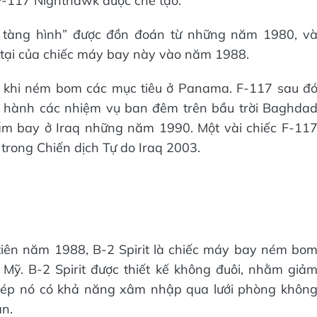
F-117 Nighthawk được chế tạo.
u tàng hình” được đồn đoán từ những năm 1980, v
 tại của chiếc máy bay này vào năm 1988.
 khi ném bom các mục tiêu ở Panama. F-117 sau đ
n hành các nhiệm vụ ban đêm trên bầu trời Baghda
ấm bay ở Iraq những năm 1990. Một vài chiếc F-11
trong Chiến dịch Tự do Iraq 2003.
 tiên năm 1988, B-2 Spirit là chiếc máy bay ném bo
 Mỹ. B-2 Spirit được thiết kế không đuôi, nhằm giả
phép nó có khả năng xâm nhập qua lưới phòng khôn
ân.