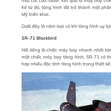
mặt cắt của radar. Kết quả là máy bay ch
Kể từ đó, tàng hình đã trở thành một phầ
Mỹ triển khai.
Dưới đây là năm loại vũ khí tàng hình uy lự
SR-71 Blackbird
Nổi tiếng là chiếc máy bay nhanh nhất từn
một chiếc máy bay tàng hình. SR-71 có thể
hợp nhiều đặc tính tàng hình trong thiết kế