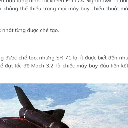
iến đấu tàng hình Lockheed F-117A Nighthawk ra đời
n không thể thiếu trong mọi máy bay chiến thuật m
c nhất từng được chế tạo.
g được chế tạo, nhưng SR-71 lại ít được biết đến nh
 đạt tốc độ Mach 3.2, là chiếc máy bay đầu tiên kế
.