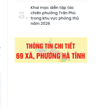
.
à
Khai mạc diễn tập tác
chiến phường Trần Phú
trong khu vực phòng thủ
năm 2026
ư
t