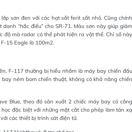
 lớp sơn đen với các hạt sắt ferit sắt nhỏ. Cũng chín
t danh “hắc điểu” cho SR-71. Màu sơn này giúp giả
c độ mà radar có thể phát hiện ra vật thể. Chỉ số nà
 F-15 Eagle là 100m2.
ên, F-117 thường bị hiểu nhầm là máy bay chiến đấ
áy bay ném bom chiến thuật, không có khả năng chiế
ave Blue, theo đó sản xuất 2 chiếc máy bay có côn
g học đặc biệt với những mặt cắt cho phép làm tán x
i các thiết bị trinh sát điện tử.