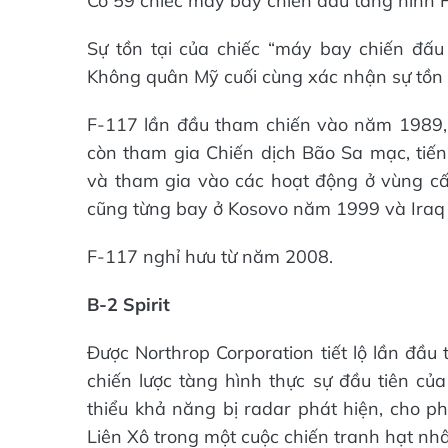
Có 59 chiếc máy bay chiến đấu tàng hình 
Sự tồn tại của chiếc “máy bay chiến đấ
Không quân Mỹ cuối cùng xác nhận sự tồn
F-117 lần đầu tham chiến vào năm 1989,
còn tham gia Chiến dịch Bão Sa mạc, tiế
và tham gia vào các hoạt động ở vùng c
cũng từng bay ở Kosovo năm 1999 và Iraq 
F-117 nghỉ hưu từ năm 2008.
B-2 Spirit
Được Northrop Corporation tiết lộ lần đầu
chiến lược tàng hình thực sự đầu tiên của
thiểu khả năng bị radar phát hiện, cho 
Liên Xô trong một cuộc chiến tranh hạt nh