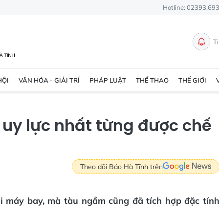
Hotline: 02393.69
T
HỘI
VĂN HÓA - GIẢI TRÍ
PHÁP LUẬT
THỂ THAO
THẾ GIỚI
h uy lực nhất từng được chế
Theo dõi Báo Hà Tĩnh trên
ại máy bay, mà tàu ngầm cũng đã tích hợp đặc tín