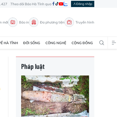
3.427
Theo dõi Báo Hà Tĩnh qua
Đăng nhập
in mới
Báo in
Đa phương tiện
Truyền hình
VỀ HÀ TĨNH
ĐỜI SỐNG
CÔNG NGHỆ
CỘNG ĐỒNG
Pháp luật
h