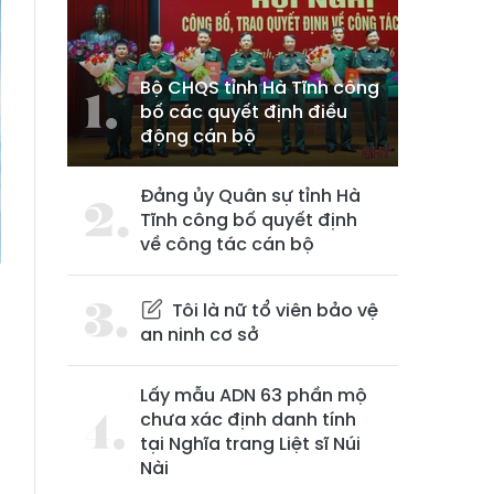
Bộ CHQS tỉnh Hà Tĩnh công
bố các quyết định điều
động cán bộ
Đảng ủy Quân sự tỉnh Hà
Tĩnh công bố quyết định
về công tác cán bộ
Tôi là nữ tổ viên bảo vệ
an ninh cơ sở
n
h
Lấy mẫu ADN 63 phần mộ
chưa xác định danh tính
tại Nghĩa trang Liệt sĩ Núi
m
Nài