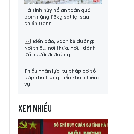
Hà Tĩnh hủy nổ an toàn quả
i
bom nặng 113kg sót lại sau
chiến tranh
n
Biển báo, vạch kẻ đường:
c
Nơi thiếu, nơi thừa, nơi... đánh
r
đố người đi đường
Thiếu nhân lực, tư pháp cơ sở
gặp khó trong triển khai nhiệm
vụ
XEM NHIỀU